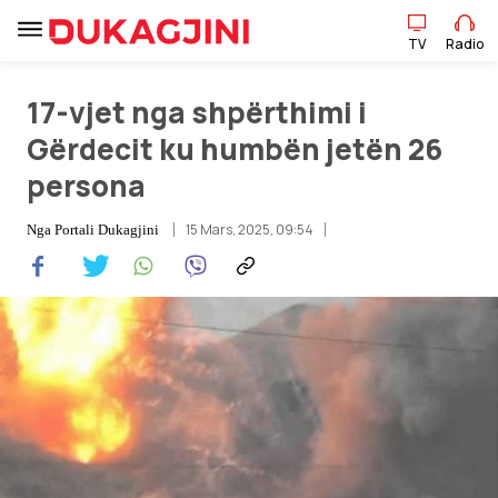
TV
Radio
TV
Radio
​17-vjet nga shpërthimi i
Gërdecit ku humbën jetën 26
persona
Lajme
15 Mars, 2025, 09:54
Nga
Portali Dukagjini
Sport
Pikëpamje
Art Jete
Kulturë
Showbiz