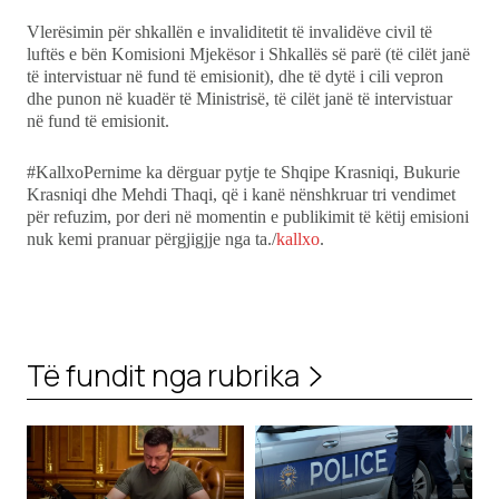
Vlerësimin për shkallën e invaliditetit të invalidëve civil të
luftës e bën Komisioni Mjekësor i Shkallës së parë (të cilët janë
të intervistuar në fund të emisionit), dhe të dytë i cili vepron
dhe punon në kuadër të Ministrisë, të cilët janë të intervistuar
në fund të emisionit.
#KallxoPernime ka dërguar pytje te Shqipe Krasniqi, Bukurie
Krasniqi dhe Mehdi Thaqi, që i kanë nënshkruar tri vendimet
për refuzim, por deri në momentin e publikimit të këtij emisioni
nuk kemi pranuar përgjigjje nga ta./
kallxo
.
Të fundit nga rubrika