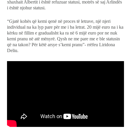
xhaxhait Albertit i është refuzuar statusi, motrës së saj Arlindës
i është njohur statusi.
“Gjatë kohës që kemi qenë në proces të letrave, një njeri
individual na ka lyp pare për me i ba letrat. 20 mijë euro na i ka
kërku në fillim e gradualisht ka ra në 6 mijë euro por ne nuk
kemi pranu në atë mënyrë. Qysh ne me pare me e ble statusin
që na takon? Për këtë arsye s’kemi pranu”- rrëfeu Liridona
Deliu.