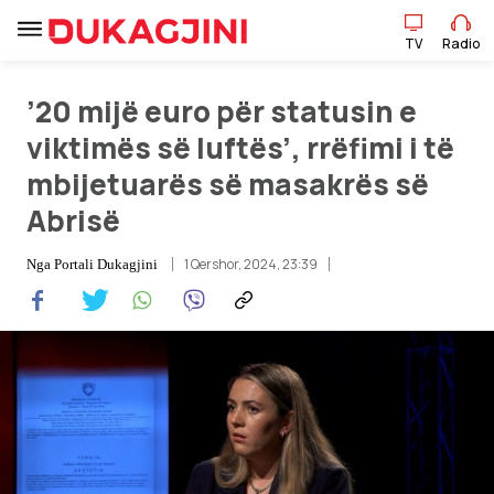
TV
Radio
’20 mijë euro për statusin e
TV
Radio
viktimës së luftës’, rrëfimi i të
mbijetuarës së masakrës së
Abrisë
Lajme
1 Qershor, 2024, 23:39
Nga
Portali Dukagjini
Sport
Pikëpamje
Art Jete
Kulturë
Showbiz