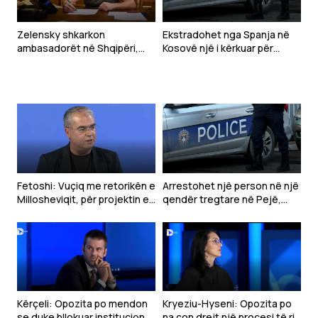
Zelensky shkarkon
Ekstradohet nga Spanja në
ambasadorët në Shqipëri,
Kosovë një i kërkuar për
Kroaci dhe Mal të Zi
tentim vrasjeje
Fetoshi: Vuçiq me retorikën e
Arrestohet një person në një
Millosheviqit, për projektin e
qendër tregtare në Pejë,
“Botës Serbe”
dyshohet se sulmoi
qytetarët
Kërçeli: Opozita po mendon
Kryeziu-Hyseni: Opozita po
se duke bllokuar institucionet
na çon drejt një procesi të ri