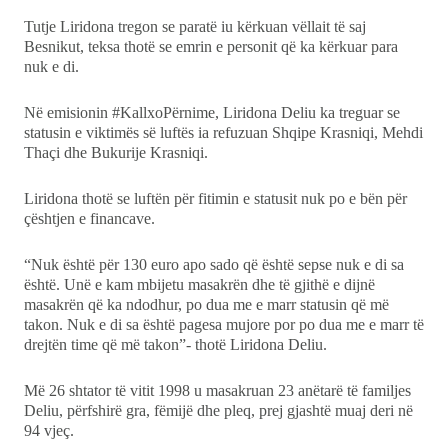
Tutje Liridona tregon se paratë iu kërkuan vëllait të saj
Besnikut, teksa thotë se emrin e personit që ka kërkuar para
nuk e di.
Në emisionin #KallxoPërnime, Liridona Deliu ka treguar se
statusin e viktimës së luftës ia refuzuan Shqipe Krasniqi, Mehdi
Thaçi dhe Bukurije Krasniqi.
Liridona thotë se luftën për fitimin e statusit nuk po e bën për
çështjen e financave.
“Nuk është për 130 euro apo sado që është sepse nuk e di sa
është. Unë e kam mbijetu masakrën dhe të gjithë e dijnë
masakrën që ka ndodhur, po dua me e marr statusin që më
takon. Nuk e di sa është pagesa mujore por po dua me e marr të
drejtën time që më takon”- thotë Liridona Deliu.
Më 26 shtator të vitit 1998 u masakruan 23 anëtarë të familjes
Deliu, përfshirë gra, fëmijë dhe pleq, prej gjashtë muaj deri në
94 vjeç.