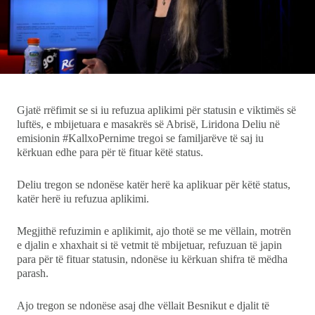
Ekonomi
Teknologji
Udhëtime
Gjatë rrëfimit se si iu refuzua aplikimi për statusin e viktimës së
luftës, e mbijetuara e masakrës së Abrisë, Liridona Deliu në
emisionin #KallxoPernime tregoi se familjarëve të saj iu
DuVideo
kërkuan edhe para për të fituar këtë status.
Deliu tregon se ndonëse katër herë ka aplikuar për këtë status,
katër herë iu refuzua aplikimi.
Megjithë refuzimin e aplikimit, ajo thotë se me vëllain, motrën
e djalin e xhaxhait si të vetmit të mbijetuar, refuzuan të japin
para për të fituar statusin, ndonëse iu kërkuan shifra të mëdha
parash.
Ajo tregon se ndonëse asaj dhe vëllait Besnikut e djalit të