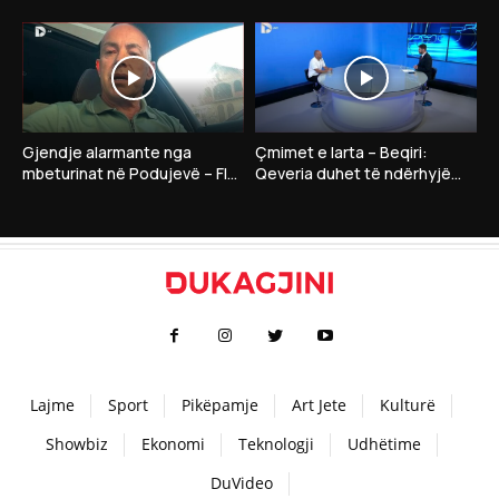
Dardan Gashi:”Nëse LDK
Gruda thotë se në takim me
insiston në president…”
Kurtin nuk ka..
Gjendje alarmante nga
Çmimet e larta – Beqiri:
mbeturinat në Podujevë – Flet
Qeveria duhet të ndërhyjë
drejtori i Shërbimeve Publike,
me masa për qytetarët dhe
Bahri Selimi
bizneset
Lajme
Sport
Pikëpamje
Art Jete
Kulturë
Showbiz
Ekonomi
Teknologji
Udhëtime
DuVideo