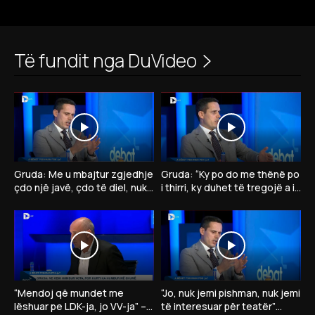
Të fundit nga DuVideo
Gruda: Me u mbajtur zgjedhje
Gruda: “Ky po do me thënë po
çdo një javë, çdo të diel, nuk
i thirri, ky duhet të tregojë a ia
kam votë për president të VV-
jep presidentin opozitës”
së
“Mendoj që mundet me
“Jo, nuk jemi pishman, nuk jemi
lëshuar pe LDK-ja, jo VV-ja” –
të interesuar për teatër”