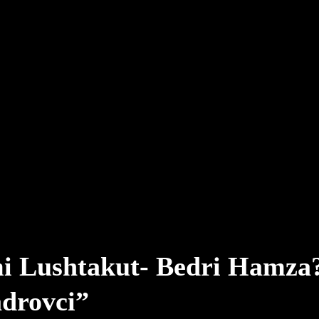
mi Lushtakut- Bedri Hamza
adrovci”