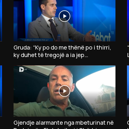
Gruda: “Ky po do me thënë po i thirri,
ky duhet të tregojë a ia jep
presidentin opozitës”
Gjendje alarmante nga mbeturinat në