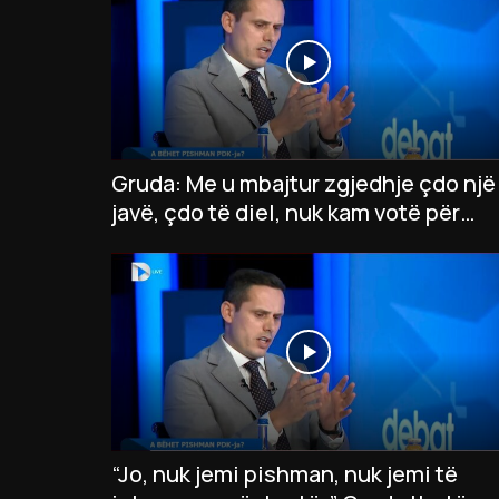
Gruda: Me u mbajtur zgjedhje çdo një
javë, çdo të diel, nuk kam votë për
president të VV-së
“Jo, nuk jemi pishman, nuk jemi të