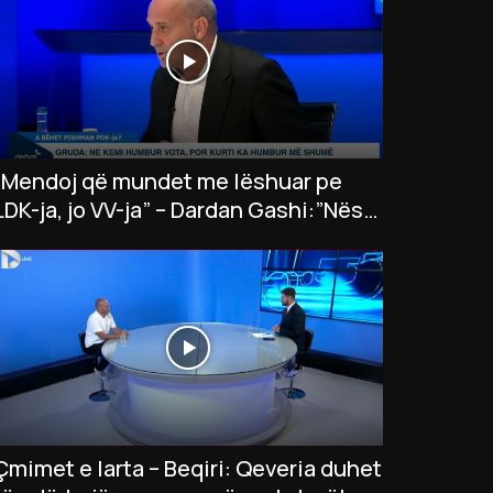
“Mendoj që mundet me lëshuar pe
LDK-ja, jo VV-ja” – Dardan Gashi:”Nëse
LDK insiston në president…”
Çmimet e larta – Beqiri: Qeveria duhet