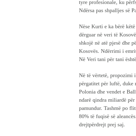
tyre profesionale, ku përf
Ndërsa pas shpalljes së P
Nëse Kurti e ka bërë këtë
dërguar në veri të Kosovë
shkojë në atë pjesë dhe p
Kosovës. Ndërrimi i emrit 
Në Veri tani për tani ësht
Në të vërtetë, propozimi i
përgatitet për luftë, duk
Polonia dhe vendet e Ball
ndarë qindra miliardë pë
pamundur. Tashmë po flit
80% të fuqisë së aleancës.
drejtpërdrejt prej saj.