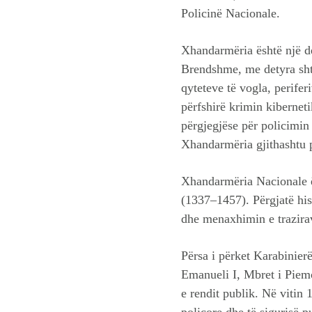
Policinë Nacionale.
Xhandarmëria është një de
Brendshme, me detyra shte
qyteteve të vogla, perifer
përfshirë krimin kiberneti
përgjegjëse për policimin 
Xhandarmëria gjithashtu 
Xhandarmëria Nacionale ës
(1337–1457). Përgjatë his
dhe menaxhimin e trazirav
Përsa i përket Karabinierë
Emanueli I, Mbret i Piemo
e rendit publik. Në vitin
policore dhe të sigurisë p