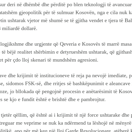
ur deri në dhëmbë dhe përditë po blen teknologji të avancuar
atshëm gjeopolitik për të sulmuar Kosovën, nga e cila nuk k
in ushtarak vjetor më shumë se të gjitha vendet e tjera të Ba
 miliardë dollarë.
e logjikshme dhe urgjente që Qeveria e Kosovës të marrë masa p
 të bëjë realitet shërbimin e detyrueshëm ushtarak, që gjithash
tet për çdo lloj skenari të mundshëm agresioni.
e dhe krijimit të institucioneve të reja pa nevojë imediate, p
ese, sidomos FSK-së, dhe rritjes së bashkëpunimit e aleanca
rioze, jo bllokada që pengojnë procesin e anëtarësimit të Ko
 se kjo e fundit është e brishtë dhe e pambrojtur.
tjetër qëllim, që është ai i krijimit të një force ushtarake dhe
 ka treguar me veprime se nuk ka ndërmend ta lëshojë në mënyrë
olitikë, apo për më keq një lloj Garde Revolucionare, atëherë 