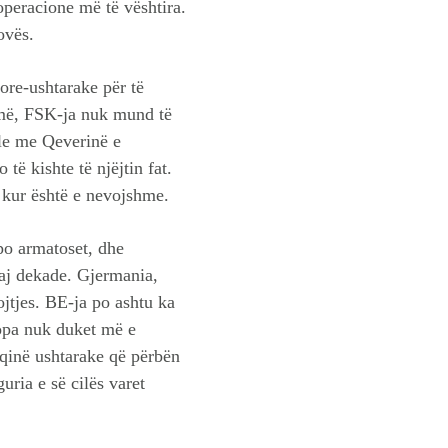
 operacione më të vështira.
ovës.
ore-ushtarake për të
imë, FSK-ja nuk mund të
ale me Qeverinë e
të kishte të njëjtin fat.
, kur është e nevojshme.
 po armatoset, dhe
saj dekade. Gjermania,
jtjes. BE-ja po ashtu ka
opa nuk duket më e
qinë ushtarake që përbën
uria e së cilës varet