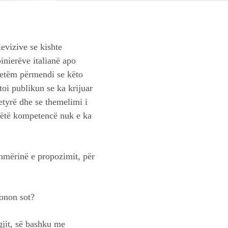
evizive se kishte
inierëve italianë apo
 vetëm përmendi se këto
toi publikun se ka krijuar
etyrë dhe se themelimi i
 këtë kompetencë nuk e ka
shmërinë e propozimit, për
ionon sot?
gjit, së bashku me