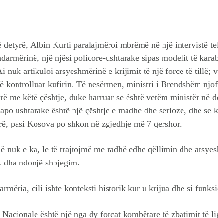
 detyrë, Albin Kurti paralajmëroi mbrëmë në një intervistë tel
darmërinë, një njësi policore-ushtarake sipas modelit të karab
 nuk artikuloi arsyeshmërinë e krijimit të një force të tillë;
të kontrolluar kufirin. Të nesërmen, ministri i Brendshëm njof
rë me këtë çështje, duke harruar se është vetëm ministër në d
re apo ushtarake është një çështje e madhe dhe serioze, dhe se
yrë, pasi Kosova po shkon në zgjedhje më 7 qershor.
që nuk e ka, le të trajtojmë me radhë edhe qëllimin dhe arsye
k dha ndonjë shpjegim.
armëria, cili ishte konteksti historik kur u krijua dhe si funks
acionale është një nga dy forcat kombëtare të zbatimit të li