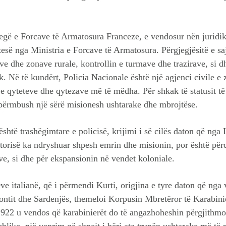
gë e Forcave të Armatosura Franceze, e vendosur nën juridiks
së nga Ministria e Forcave të Armatosura. Përgjegjësitë e saj
ive dhe zonave rurale, kontrollin e turmave dhe trazirave, si 
k. Në të kundërt, Policia Nacionale është një agjenci civile e z
e qyteteve dhe qytezave më të mëdha. Për shkak të statusit të
përmbush një sërë misionesh ushtarake dhe mbrojtëse.
htë trashëgimtare e policisë, krijimi i së cilës daton që nga
torisë ka ndryshuar shpesh emrin dhe misionin, por është për
e, si dhe për ekspansionin në vendet koloniale.
ve italianë, që i përmendi Kurti, origjina e tyre daton që nga 
ntit dhe Sardenjës, themeloi Korpusin Mbretëror të Karabinie
 1922 u vendos që karabinierët do të angazhoheshin përgjithm
ublike, një veprim që shpejt i bëri ata trupën ushtarake më të