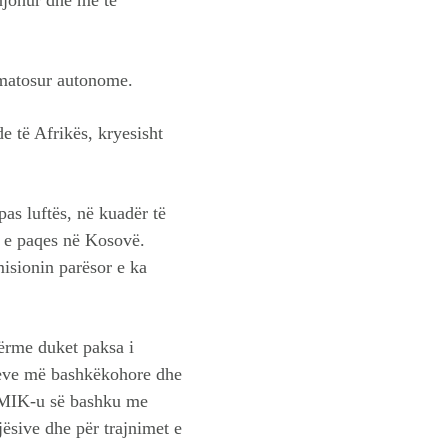
rmatosur autonome.
 të Afrikës, kryesisht
as luftës, në kuadër të
n e paqes në Kosovë.
isionin parësor e ka
ërme duket paksa i
eleve më bashkëkohore dhe
UNMIK-u së bashku me
jësive dhe për trajnimet e