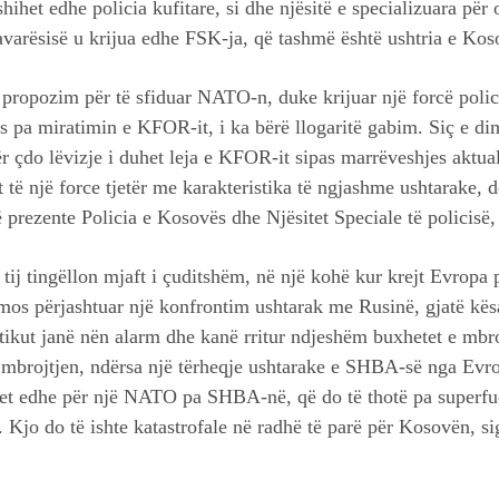
shihet edhe policia kufitare, si dhe njësitë e specializuara për
avarësisë u krijua edhe FSK-ja, që tashmë është ushtria e Kos
 propozim për të sfiduar NATO-n, duke krijuar një forcë polic
s pa miratimin e KFOR-it, i ka bërë llogaritë gabim. Siç e d
ër çdo lëvizje i duhet leja e KFOR-it sipas marrëveshjes aktu
të një force tjetër me karakteristika të ngjashme ushtarake, do 
ë prezente Policia e Kosovës dhe Njësitet Speciale të policisë
 tij tingëllon mjaft i çuditshëm, në një kohë kur krejt Evropa
e mos përjashtuar një konfrontim ushtarak me Rusinë, gjatë kë
tikut janë nën alarm dhe kanë rritur ndjeshëm buxhetet e mbro
r mbrojtjen, ndërsa një tërheqje ushtarake e SHBA-së nga Evr
et edhe për një NATO pa SHBA-në, që do të thotë pa superfu
 Kjo do të ishte katastrofale në radhë të parë për Kosovën, sig