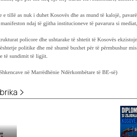
e e tillë as nuk i duhet Kosovës dhe as mund të kalojë, pavarë
 manifeston ndaj të gjitha institucioneve të pavarura si mediat
trukturat policore dhe ushtarake të shtetit të Kosovës ekzisto
ështetje politike dhe më shumë buxhet për të përmbushur misi
të sundimit të ligjit.
e Shkencave në Marrëdhënie Ndërkombëtare të BE-së)
brika