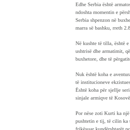
Edhe Serbia është armatos
ndoshta momentin e përsht
Serbia shpenzon në buxhet
marra së bashku, rreth 2.8
Në kushte të tilla, është 
ushtrisë dhe armatimit, që
buxhetore, dhe të përgati
Nuk është koha e aventurav
të institucioneve ekzistu
Është koha për sjellje se
sinjale armiqve të Kosovës
Por nëse zoti Kurti ka një 
pushtetin e tij, të cilin
frikësuar kundërshtarët p