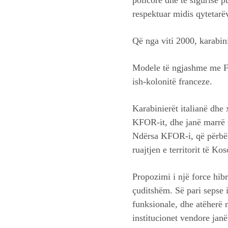
respektuar midis qytetarë
Që nga viti 2000, karabin
Modele të ngjashme me Fra
ish-kolonitë franceze.
Karabinierët italianë dhe
KFOR-it, dhe janë marrë m
Ndërsa KFOR-i, që përbëh
ruajtjen e territorit të K
Propozimi i një force hib
çuditshëm. Së pari sepse 
funksionale, dhe atëherë 
institucionet vendore janë