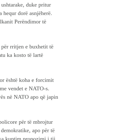
 ushtarake, duke pritur
a hequr dorë asnjëherë.
llkanit Perëndimor të
ër rritjen e buxhetit të
tu ka kosto të lartë
or është koha e forcimit
ve me vendet e NATO-s.
sovës në NATO apo që japin
 policore për të mbrojtur
 demokratike, apo për të
ka kuptim propozimi i tij.