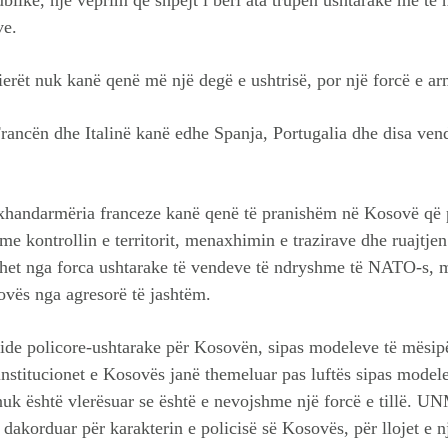
ve.
ierët nuk kanë qenë më një degë e ushtrisë, por një forcë e a
ncën dhe Italinë kanë edhe Spanja, Portugalia dhe disa vende
 xhandarmëria franceze kanë qenë të pranishëm në Kosovë që p
e kontrollin e territorit, menaxhimin e trazirave dhe ruajtje
et nga forca ushtarake të vendeve të ndryshme të NATO-s, m
osovës nga agresorë të jashtëm.
ride policore-ushtarake për Kosovën, sipas modeleve të mësip
institucionet e Kosovës janë themeluar pas luftës sipas mod
nuk është vlerësuar se është e nevojshme një forcë e tillë. 
 dakorduar për karakterin e policisë së Kosovës, për llojet e n