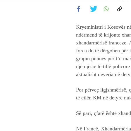
Kryeministri i Kosovës në
ndërmend të krijonte xhan
xhandarmërisë franceze. Ai
forca do të dërgohen për 
grupin punues për t’u mar
një njësie të tillë polico
aktualisht qeveria në det
Por përveç ligjshmërisë, 
të cilën KM në detyrë nu
Së pari, çfarë është xhand
Në Francë, Xhandarmëria N