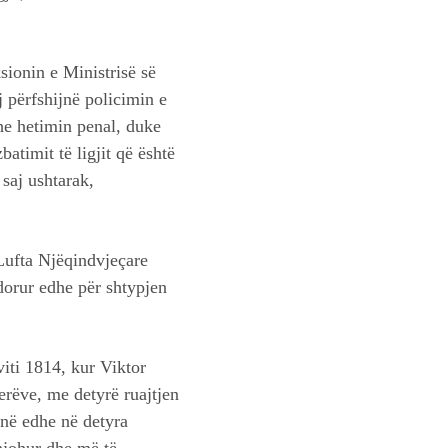
ionin e Ministrisë së
 përfshijnë policimin e
dhe hetimin penal, duke
batimit të ligjit që është
 saj ushtarak,
 Lufta Njëqindvjeçare
dorur edhe për shtypjen
viti 1814, kur Viktor
rëve, me detyrë ruajtjen
onë edhe në detyra
 njohur dhe më të