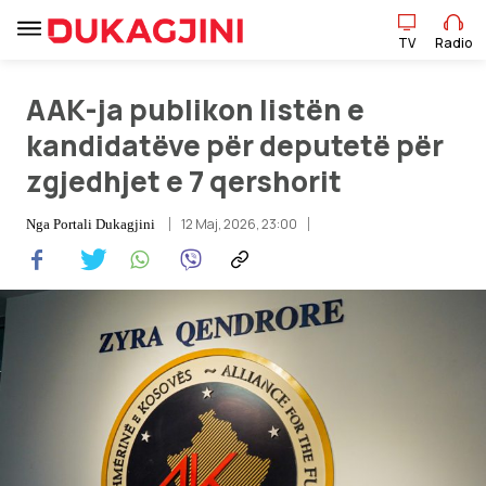
TV
Radio
AAK-ja publikon listën e
TV
Radio
kandidatëve për deputetë për
zgjedhjet e 7 qershorit
Lajme
12 Maj, 2026, 23:00
Nga
Portali Dukagjini
Sport
Pikëpamje
Art Jete
Kulturë
Showbiz