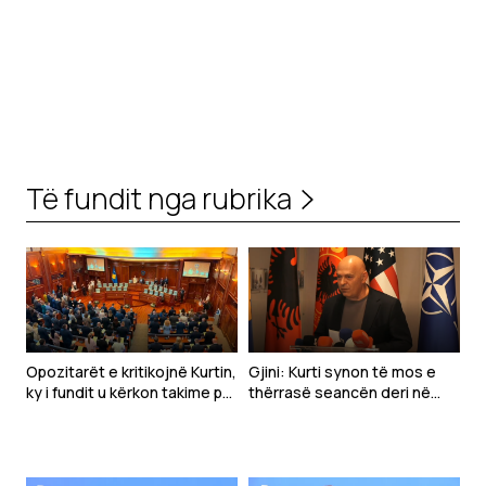
Të fundit nga rubrika
Opozitarët e kritikojnë Kurtin,
Gjini: Kurti synon të mos e
ky i fundit u kërkon takime për
thërrasë seancën deri në
marrëveshje
shtator