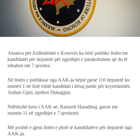
Ekonomi
Teknologji
Udhëtime
Aleanca për Ardhmërinë e Kosovës ka bërë publike listën me
DuVideo
kandidatët për deputetë për zgjedhjet e parakohshme që do të
mbahen më 7 qershor.
Në listën e publikuar nga AAK-ja bëjnë pjesë 110 deputetë ku
numëri 1 në listë është kandidati i kësaj partie për kryeministër,
Ardian Gjini, njofton Dukagjini.
Ndërkohë kreu i AAK-së, Ramush Haradinaj, garon me
numrin 11 në zgjedhjet e 7 qershorit.
Më poshtë e gjeni listën e plotë të kandidatëve për deputetë nga
AAK-ja.