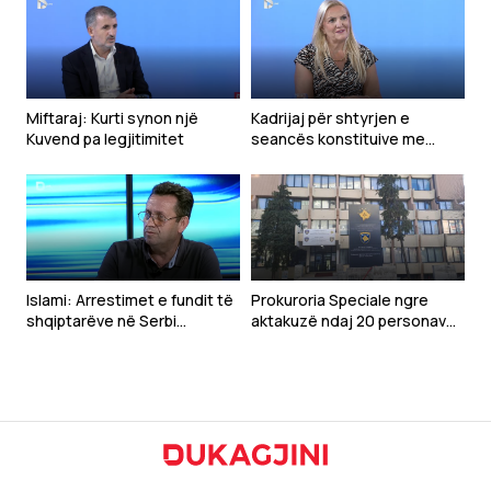
Miftaraj: Kurti synon një
Kadrijaj për shtyrjen e
Kuvend pa legjitimitet
seancës konstituive me
kërkesë të Kurtit: Ka qenë e
pakuptueshme
Islami: Arrestimet e fundit të
Prokuroria Speciale ngre
shqiptarëve në Serbi
aktakuzë ndaj 20 personave
dëshmojnë vazhdimësinë e
për krime lufte në Gjakovë
politikës së Millosheviqit