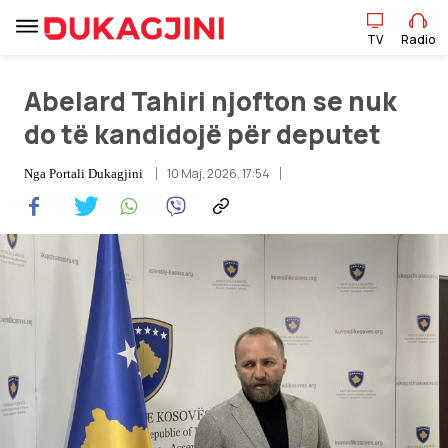
TV
Radio
TV
Radio
Abelard Tahiri njofton se nuk
do të kandidojë për deputet
Lajme
10 Maj, 2026, 17:54
Nga
Portali Dukagjini
Sport
Pikëpamje
Art Jete
Kulturë
Showbiz