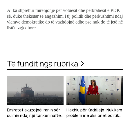
Ai ka shprehur mirënjohje për votuesit dhe përkrahësit e PDK-
së, duke theksuar se angazhimi i tij politik dhe përkushtimi ndaj
vlerave demokratike do të vazhdojnë edhe pse nuk do të jetë në
listën zgjedhore.
Të fundit nga rubrika
Emiratet akuzojnë Iranin për
Haxhiu për Kadrijajn: Nuk kam
sulmin ndaj një tankeri nafte
problem me aksionet politike
në Hormuz
të deputetëve