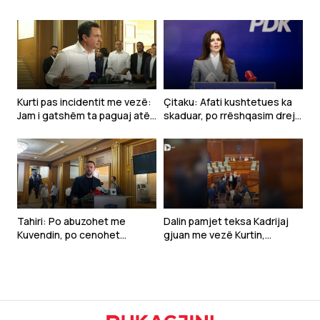
Kurti pas incidentit me vezë:
Çitaku: Afati kushtetues ka
Jam i gatshëm ta paguaj atë
skaduar, po rrëshqasim drejt
çmim vetëm të vijnë në takim
anarkisë
Tahiri: Po abuzohet me
Dalin pamjet teksa Kadrijaj
Kuvendin, po cenohet
gjuan me vezë Kurtin,
Kushtetuta dhe po
ndërpritet seanca
prodhohet krizë politike