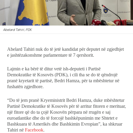
Ekonomi
Teknologji
Abelard Tahiri, PDK
Udhëtime
Abelard Tahiri nuk do të jetë kandidat për deputet në zgjedhjet
DuVideo
e jashtëzakonshme parlamentare të 7 qershorit.
Lajmin e ka bërë të ditur vetë ish-deputeti i Partisë
Demokratike të Kosovës (PDK), i cili tha se do të qëndrojë
pranë kryetarit të partisë, Bedri Hamza, për ta mbështetur në
fushatën zgjedhore.
“Do të jem pranë Kryeministrit Bedri Hamza, duke mbështetur
Partinë Demokratike të Kosovës për të arritur fitoren e merituar,
një fitore që do ta çojë Kosovën përpara në rrugën e saj
euroatlantike dhe do të forcojë bashkëpunimin me Shtetet e
Bashkuara të Amerikës dhe Bashkimin Evropian”, ka shkruar
Tahiri në
Facebook
.