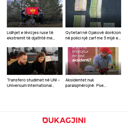
Lidhjet e lëvizjes ruse të
Qytetari në Gjakovë dorëzon
ekstremit të djathtë me
në polici një zarf me 3 mijë e
Ballkanin
800 euro të gjetura
Transfero studimet në UNI –
Aksidentet nuk
Universum International
paralajmërojnë: Pse
College, i fuqizuar nga
bizneset në Kosovë duhet t’i
Arizona State University,
sigurojnë punëtorët
universiteti publik më i madh
në SHBA