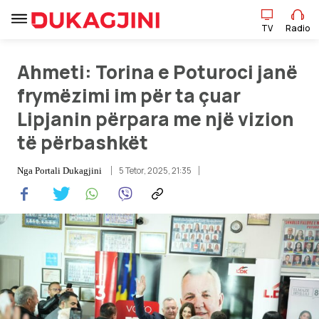
TV
Radio
TV
Radio
Ahmeti: Torina e Poturoci janë
frymëzimi im për ta çuar
Lipjanin përpara me një vizion
Lajme
të përbashkët
Sport
5 Tetor, 2025, 21:35
Nga
Portali Dukagjini
Pikëpamje
Art Jete
Kulturë
Showbiz