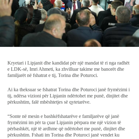
Ekonomi
Teknologji
Udhëtime
DuVideo
Kryetari i Lipjanit dhe kandidat për një mandat të ri nga radhët
e LDK-së, Imri Ahmeti, ka zhvilluar takime me banorët dhe
familjarët në fshatrat e tij, Torina dhe Poturoci.
Ai ka theksuar se fshatrat Torina dhe Poturoci janë frymëzimi i
tij, ndërsa vizioni për Lipjanin ndërtohet me punë, dinjitet dhe
përkushtim, falë mbështetjes së qytetarëve.
“Sonte në mesin e bashkëfshatarëve e familjarëve që janë
frymëzimi im për ta çuar Lipjanin përpara me një vizion të
përbashkët, një të ardhme që ndërtohet me punë, dinjitet dhe
përkushtim. Fshati im Torina dhe Poturoci janë vendet ku