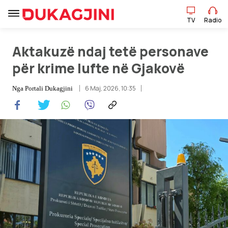
TV
Radio
Aktakuzë ndaj tetë personave
TV
Radio
për krime lufte në Gjakovë
Lajme
6 Maj, 2026, 10:35
Nga
Portali Dukagjini
Sport
Pikëpamje
Art Jete
Kulturë
Showbiz