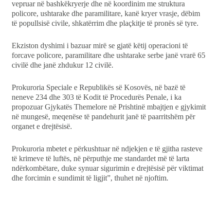
vepruar në bashkëkryerje dhe në koordinim me struktura
policore, ushtarake dhe paramilitare, kanë kryer vrasje, dëbim
të popullsisë civile, shkatërrim dhe plaçkitje të pronës së tyre.
Ekziston dyshimi i bazuar mirë se gjatë këtij operacioni të
forcave policore, paramilitare dhe ushtarake serbe janë vrarë 65
civilë dhe janë zhdukur 12 civilë.
Prokuroria Speciale e Republikës së Kosovës, në bazë të
neneve 234 dhe 303 të Kodit të Procedurës Penale, i ka
propozuar Gjykatës Themelore në Prishtinë mbajtjen e gjykimit
në mungesë, meqenëse të pandehurit janë të paarritshëm për
organet e drejtësisë.
Prokuroria mbetet e përkushtuar në ndjekjen e të gjitha rasteve
të krimeve të luftës, në përputhje me standardet më të larta
ndërkombëtare, duke synuar sigurimin e drejtësisë për viktimat
dhe forcimin e sundimit të ligjit”, thuhet në njoftim.