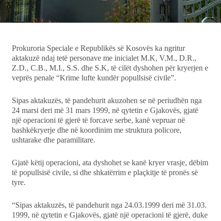
Ekonomi
Teknologji
Prokuroria Speciale e Republikës së Kosovës ka ngritur
aktakuzë ndaj tetë personave me inicialet M.K, V.M., D.R.,
Udhëtime
Z.D., C.B., M.I., S.S. dhe S.K, të cilët dyshohen për kryerjen e
veprës penale “Krime lufte kundër popullsisë civile”.
DuVideo
Sipas aktakuzës, të pandehurit akuzohen se në periudhën nga
24 marsi deri më 31 mars 1999, në qytetin e Gjakovës, gjatë
një operacioni të gjerë të forcave serbe, kanë vepruar në
bashkëkryerje dhe në koordinim me struktura policore,
ushtarake dhe paramilitare.
Gjatë këtij operacioni, ata dyshohet se kanë kryer vrasje, dëbim
të popullsisë civile, si dhe shkatërrim e plaçkitje të pronës së
tyre.
“Sipas aktakuzës, të pandehurit nga 24.03.1999 deri më 31.03.
1999, në qytetin e Gjakovës, gjatë një operacioni të gjerë, duke