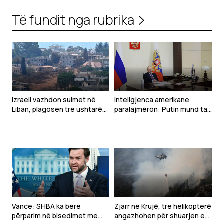
Të fundit nga rubrika
Izraeli vazhdon sulmet në
Inteligjenca amerikane
Liban, plagosen tre ushtarë
paralajmëron: Putin mund ta
gjatë çaktivizimit të
testojë NATO-n me një sulm
municioneve
të kufizuar
Vance: SHBA ka bërë
Zjarr në Krujë, tre helikopterë
përparim në bisedimet me
angazhohen për shuarjen e