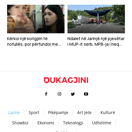
Iranin
flakëve – dyshohet për
zjarrvënie të qëllimshme
Kërkoi një korigjim të
Ndalet në Jarinjë një pjesëtar
nofullës, por përfundoi me
i MUP-it serb, MPB-ja i heq
deformim të madh të
shtetësinë e Kosovës
fytyrës-Modelja pushohet
nga puna
Lajme
Sport
Pikëpamje
Art Jete
Kulturë
Showbiz
Ekonomi
Teknologji
Udhëtime