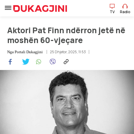
TV
Radio
Aktori Pat Finn ndërron jetë në
TV
Radio
moshën 60-vjeçare
25 Dhjetor, 2025, 11:53
Nga
Portali Dukagjini
Lajme
Sport
Pikëpamje
Art Jete
Kulturë
Showbiz