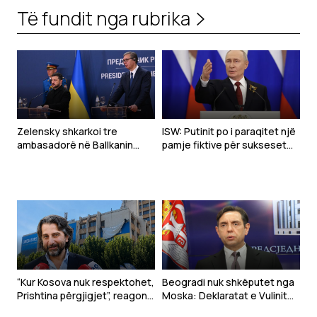
Të fundit nga rubrika
Zelensky shkarkoi tre
ISW: Putinit po i paraqitet një
ambasadorë në Ballkanin
pamje fiktive për sukseset
Perëndimor para vizitës në
ushtarake
Beograd – a ishin raportet e
tyre me Kosovën arsyeja?
“Kur Kosova nuk respektohet,
Beogradi nuk shkëputet nga
Prishtina përgjigjet”, reagon
Moska: Deklaratat e Vulinit
Rama pas deklaratës së
kundër BE-së tregojnë