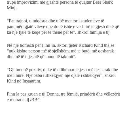
trupe improvizimi me gjashtë persona të quajtur Beer Shark
Minj.
“Pat trajnoi, u miqësua dhe u bë mentor i studentëve të
panumërt gjatë viteve dhe do të ishte e vështirë të gjesh dikë që
ka një fjalë të keqe për të thënë për të”, shkroi familja e tij.
Në një homazh për Finn-in, aktori tjetër Richard Kind tha se
“nuk kishte person më të sjellshëm, më të butë, më qesharak
dhe më të thjeshtë që mund të takonit”.
“Gjithmonë pozitiv, duke të ndihmuar të jesh më qesharak dhe
më i mirë. Një baba i shkëlqyer, një djalë i shkëlqyer”, shkroi
Kind në Instagram.
Finn la pas gruan e tij Donna, tre fëmijë, prindërit dhe vëllezërit
e motrat e tij./BBC