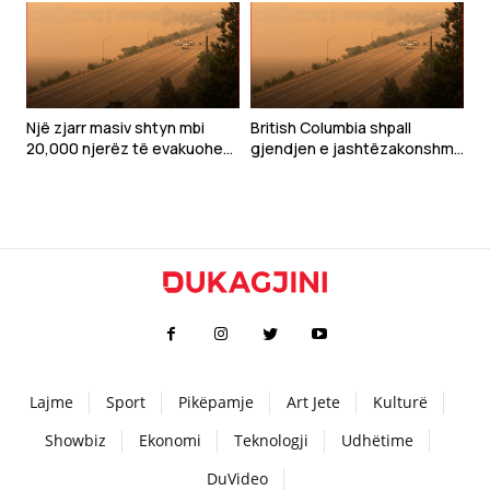
Zelenskyt në Beograd
vazhdimin e politikës pro-
ruse të Serbisë
Një zjarr masiv shtyn mbi
British Columbia shpall
20,000 njerëz të evakuohen
gjendjen e jashtëzakonshme
në Kanadanë perëndimore
shkaku i një zjarri masiv
Lajme
Sport
Pikëpamje
Art Jete
Kulturë
Showbiz
Ekonomi
Teknologji
Udhëtime
DuVideo