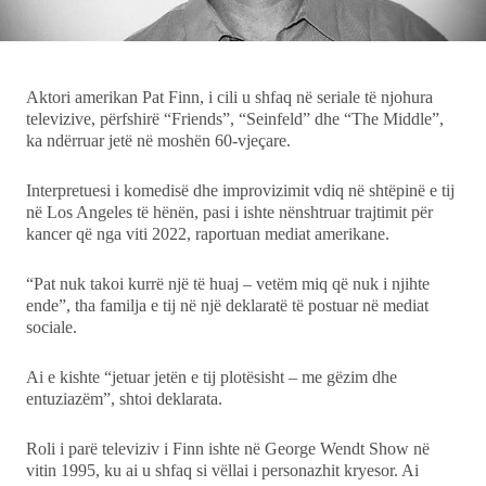
Ekonomi
Teknologji
Aktori amerikan Pat Finn, i cili u shfaq në seriale të njohura
televizive, përfshirë “Friends”, “Seinfeld” dhe “The Middle”,
ka ndërruar jetë në moshën 60-vjeçare.
Udhëtime
Interpretuesi i komedisë dhe improvizimit vdiq në shtëpinë e tij
DuVideo
në Los Angeles të hënën, pasi i ishte nënshtruar trajtimit për
kancer që nga viti 2022, raportuan mediat amerikane.
“Pat nuk takoi kurrë një të huaj – vetëm miq që nuk i njihte
ende”, tha familja e tij në një deklaratë të postuar në mediat
sociale.
Ai e kishte “jetuar jetën e tij plotësisht – me gëzim dhe
entuziazëm”, shtoi deklarata.
Roli i parë televiziv i Finn ishte në George Wendt Show në
vitin 1995, ku ai u shfaq si vëllai i personazhit kryesor. Ai