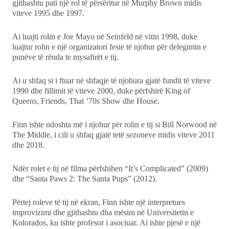
gjithashtu pati një rol të përsëritur në Murphy Brown midis
viteve 1995 dhe 1997.
Ai luajti rolin e Joe Mayo në Seinfeld në vitin 1998, duke
luajtur rolin e një organizatori feste të njohur për delegimin e
punëve të rënda te mysafirët e tij.
Ai u shfaq si i ftuar në shfaqje të njohura gjatë fundit të viteve
1990 dhe fillimit të viteve 2000, duke përfshirë King of
Queens, Friends, That ’70s Show dhe House.
Finn ishte ndoshta më i njohur për rolin e tij si Bill Norwood në
The Middle, i cili u shfaq gjatë tetë sezoneve midis viteve 2011
dhe 2018.
Ndër rolet e tij në filma përfshihen “It’s Complicated” (2009)
dhe “Santa Paws 2: The Santa Pups” (2012).
Përtej roleve të tij në ekran, Finn ishte një interpretues
improvizimi dhe gjithashtu dha mësim në Universitetin e
Kolorados, ku ishte profesor i asociuar. Ai ishte pjesë e një