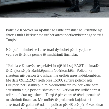
Ekonomi
Teknologji
Udhëtime
Policia e Kosovës ka njoftuar se është arrestuar në Prishtinë një
shtetas turk i kërkuar me urdhër arrest ndërkombëtar nga shteti i
Turqisë.
DuVideo
Në njoftim thuhet se i arrestuari dyshohet për kryerjen e
veprave të rënda penale të mashtrimit financiar.
“Policia e Kosovës respektivisht njësiti i saj FAST në kuadër
të Drejtorisë për Bashkëpunim Ndërkombëtar Policor ka
arrestuar një person të dyshuar me urdhër arrest ndërkombëtar.
Me datë 09.12.2024 rreth orës 15:00, zyrtarë policor nga
Drejtoria për Bashkëpunim Ndërkombëtar Policor kanë bërë
arrestimin e një personi shtetas turk i kërkuar me urdhër arrest
ndërkombëtar nga shteti i Turqisë për vepra të rënda penale të
mashtrimit financiar. Me urdhër të prokurorit kujdestar i
arrestuari dërgohet në ndalim policor për 48 orë për të vazhduar