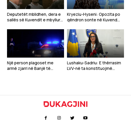
Deputetët mblidhen, dera e
Kryeziu-Hyseni: Opozita po
sallës së Kuvendit e mbyllur
qëndron sonte në Kuvend
(VIDEO)
sepse e di që nuk do të ketë
zhvillim
Një person plagoset me
Lushaku-Sadriu: E thërrasim
armë zjarri në Banjë të
LVV-në ta konstituojmë
Istogut, i dyshuari në arrati
sonte Kuvendin