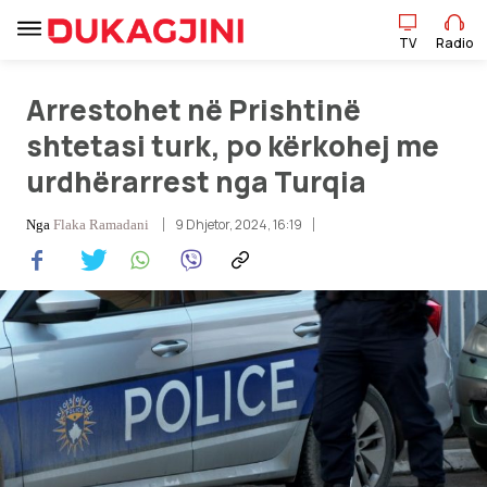
TV
Radio
TV
Radio
Arrestohet në Prishtinë
shtetasi turk, po kërkohej me
urdhërarrest nga Turqia
Lajme
9 Dhjetor, 2024, 16:19
Nga
Flaka Ramadani
Sport
Pikëpamje
Art Jete
Kulturë
Showbiz