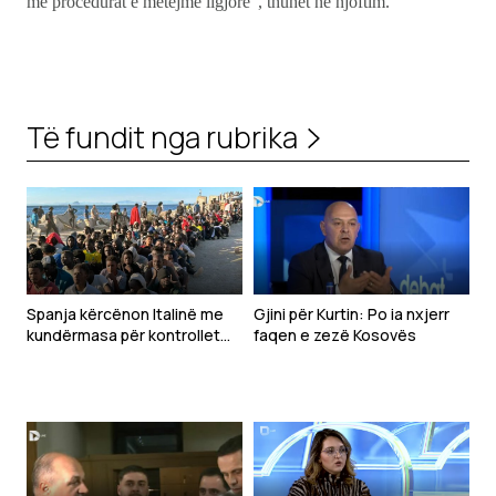
me procedurat e mëtejme ligjore”, thuhet në njoftim.
Të fundit nga rubrika
Spanja kërcënon Italinë me
Gjini për Kurtin: Po ia nxjerr
kundërmasa për kontrollet
faqen e zezë Kosovës
kufitare pas krizës në Ceuta