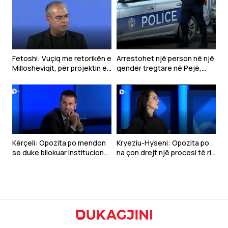
Fetoshi: Vuçiq me retorikën e
Arrestohet një person në një
Millosheviqit, për projektin e
qendër tregtare në Pejë,
“Botës Serbe”
dyshohet se sulmoi
qytetarët
Kërçeli: Opozita po mendon
Kryeziu-Hyseni: Opozita po
se duke bllokuar institucionet
na çon drejt një procesi të ri
mund të bie VV-ja
zgjedhor