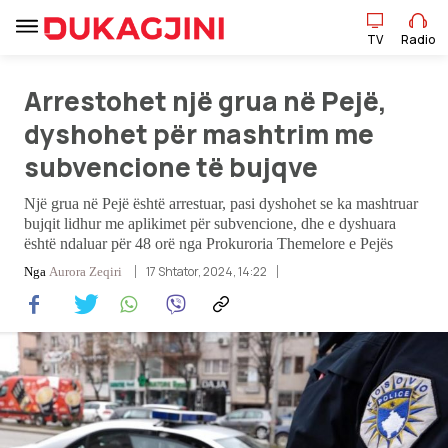
TV
Radio
TV
Radio
Arrestohet një grua në Pejë,
dyshohet për mashtrim me
subvencione të bujqve
Lajme
Një grua në Pejë është arrestuar, pasi dyshohet se ka mashtruar
Sport
bujqit lidhur me aplikimet për subvencione, dhe e dyshuara
është ndaluar për 48 orë nga Prokuroria Themelore e Pejës
Pikëpamje
17 Shtator, 2024, 14:22
Nga
Aurora Zeqiri
Art Jete
Kulturë
Showbiz