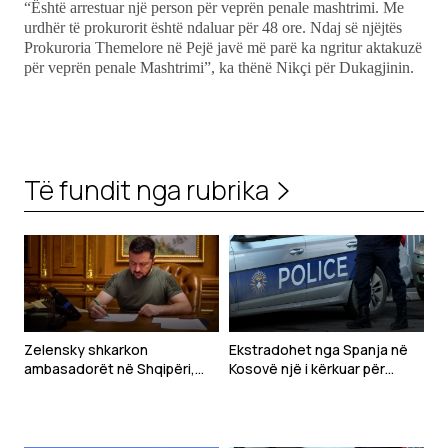
“Është arrestuar një person për veprën penale mashtrimi. Me
urdhër të prokurorit është ndaluar për 48 ore. Ndaj së njëjtës
Prokuroria Themelore në Pejë javë më parë ka ngritur aktakuzë
për veprën penale Mashtrimi”, ka thënë Nikçi për Dukagjinin.
Të fundit nga rubrika
Zelensky shkarkon
Ekstradohet nga Spanja në
ambasadorët në Shqipëri,
Kosovë një i kërkuar për
Kroaci dhe Mal të Zi
tentim vrasjeje