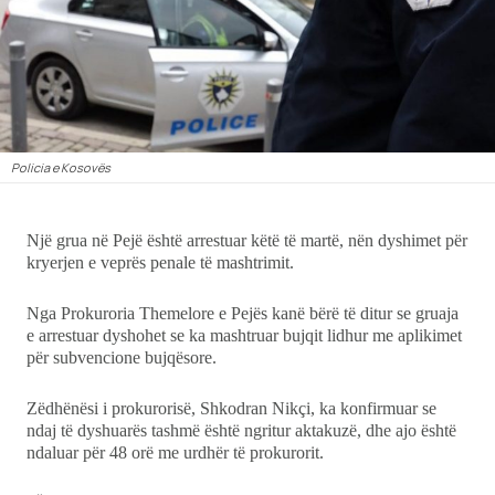
Ekonomi
Teknologji
Udhëtime
Policia e Kosovës
DuVideo
Një grua në Pejë është arrestuar këtë të martë, nën dyshimet për
kryerjen e veprës penale të mashtrimit.
Nga Prokuroria Themelore e Pejës kanë bërë të ditur se gruaja
e arrestuar dyshohet se ka mashtruar bujqit lidhur me aplikimet
për subvencione bujqësore.
Zëdhënësi i prokurorisë, Shkodran Nikçi, ka konfirmuar se
ndaj të dyshuarës tashmë është ngritur aktakuzë, dhe ajo është
ndaluar për 48 orë me urdhër të prokurorit.