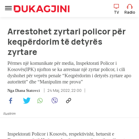
TV
Radio
TV
Radio
Arrestohet zyrtari policor për
keqpërdorim të detyrës
zyrtare
Lajme
Përmes një komunikate për media, Inspektorati Policor i
Sport
Kosovës(IPK) njofton se ka arrestuar një zyrtar policor, i cili
dyshohet për veprën penale “Keqpërdorim i detyrës zyrtare apo
Pikëpamje
autoritetit” dhe “Manipulim me prova”
24 Maj, 2022, 22:00
Nga
Diana Statovci
Art Jete
Kulturë
Ilustrim
Showbiz
Inspektorati Policor i Kosovës, respektivisht, hetuesit e