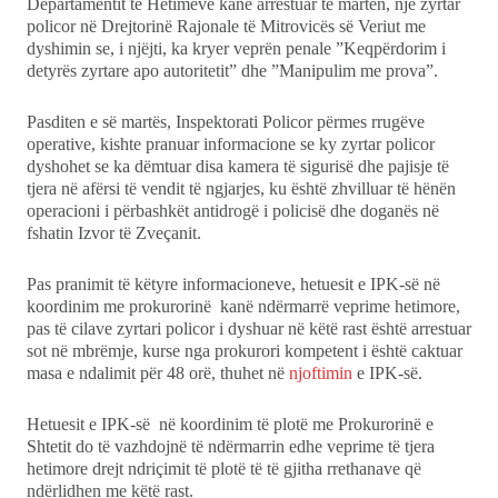
Departamentit të Hetimeve kanë arrestuar të martën, një zyrtar
Ekonomi
policor në Drejtorinë Rajonale të Mitrovicës së Veriut me
dyshimin se, i njëjti, ka kryer veprën penale ”Keqpërdorim i
detyrës zyrtare apo autoritetit” dhe ”Manipulim me prova”.
Teknologji
Pasditen e së martës, Inspektorati Policor përmes rrugëve
Udhëtime
operative, kishte pranuar informacione se ky zyrtar policor
dyshohet se ka dëmtuar disa kamera të sigurisë dhe pajisje të
DuVideo
tjera në afërsi të vendit të ngjarjes, ku është zhvilluar të hënën
operacioni i përbashkët antidrogë i policisë dhe doganës në
fshatin Izvor të Zveçanit.
Pas pranimit të këtyre informacioneve, hetuesit e IPK-së në
koordinim me prokurorinë kanë ndërmarrë veprime hetimore,
pas të cilave zyrtari policor i dyshuar në këtë rast është arrestuar
sot në mbrëmje, kurse nga prokurori kompetent i është caktuar
masa e ndalimit për 48 orë, thuhet në
njoftimin
e IPK-së.
Hetuesit e IPK-së në koordinim të plotë me Prokurorinë e
Shtetit do të vazhdojnë të ndërmarrin edhe veprime të tjera
hetimore drejt ndriçimit të plotë të të gjitha rrethanave që
ndërlidhen me këtë rast.