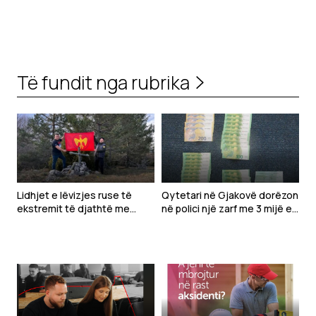
Të fundit nga rubrika
Lidhjet e lëvizjes ruse të
Qytetari në Gjakovë dorëzon
ekstremit të djathtë me
në polici një zarf me 3 mijë e
Ballkanin
800 euro të gjetura