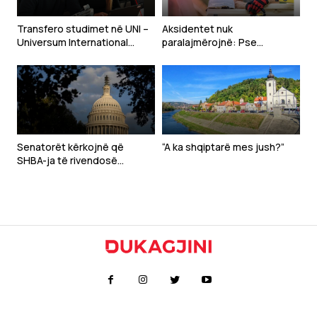
Transfero studimet në UNI –
Aksidentet nuk
Universum International
paralajmërojnë: Pse
College, i fuqizuar nga
bizneset në Kosovë duhet t’i
Arizona State University,
sigurojnë punëtorët
universiteti publik më i madh
në SHBA
Senatorët kërkojnë që
“A ka shqiptarë mes jush?”
SHBA-ja të rivendosë
sanksione ndaj zyrtarëve të
Republikës Sërpska