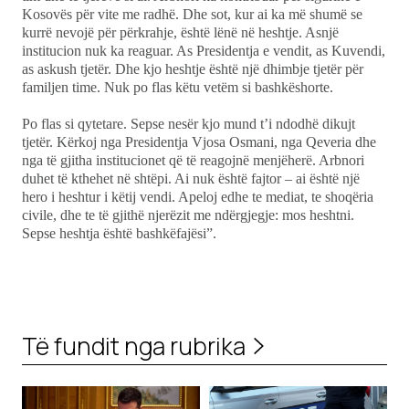
Kosovës për vite me radhë. Dhe sot, kur ai ka më shumë se
kurrë nevojë për përkrahje, është lënë në heshtje. Asnjë
institucion nuk ka reaguar. As Presidentja e vendit, as Kuvendi,
as askush tjetër. Dhe kjo heshtje është një dhimbje tjetër për
familjen time. Nuk po flas këtu vetëm si bashkëshorte.
Po flas si qytetare. Sepse nesër kjo mund t’i ndodhë dikujt
tjetër. Kërkoj nga Presidentja Vjosa Osmani, nga Qeveria dhe
nga të gjitha institucionet që të reagojnë menjëherë. Arbnori
duhet të kthehet në shtëpi. Ai nuk është fajtor – ai është një
hero i heshtur i këtij vendi. Apeloj edhe te mediat, te shoqëria
civile, dhe te të gjithë njerëzit me ndërgjegje: mos heshtni.
Sepse heshtja është bashkëfajësi”.
Të fundit nga rubrika