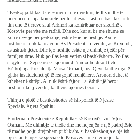
“Kërkoj publikisht që të merrni një qëndrim, të flisni dhe të
ndërmerrni hapa konkretë për të adresuar rastin e bashkëshortit
tim dhe të tjerëve si ai.Arbnori ka kontribuar për sigurinë e
Kosovës për vite me radhë. Dhe sot, kur ai ka më shumë se
kurrë nevojë për përkrahje, është lënë në heshtje. Asnjë
institucion nuk ka reaguar. As Presidentja e vendit, as Kuvendi,
as askush tjetër. Dhe kjo heshtje është një dhimbje tjetër për
familjen time. Nuk po flas këtu vetëm si bashkëshorte. Po flas
si qytetare. Sepse nesër kjo mund t’i ndodhë dikujt tjetër.
Kërkoj nga Presidentja Vjosa Osmani, nga Qeveria dhe nga të
gjitha institucionet që të reagojnë menjëherë. Arbnori duhet të
kthehet në shtëpi. Ai nuk është fajtor – ai është një hero i
heshtur i këtij vendi”, ka thënë ajo mes tjerash.
Thirrja e plotë e bashkëshortes së ish-policit të Njësisë
Speciale, Arjeta Spahiu:
E nderuara Presidente e Republikës së Kosovës, znj. Vjosa
Osmani, Me dhimbje të thellë dhe me ndjenjën e një padrejtësie
të madhe po ju drejtohem publikisht, si bashkëshortja e një ish-
pjesëtari të njësisë speciale të Kosovës – një njeriu që i ka