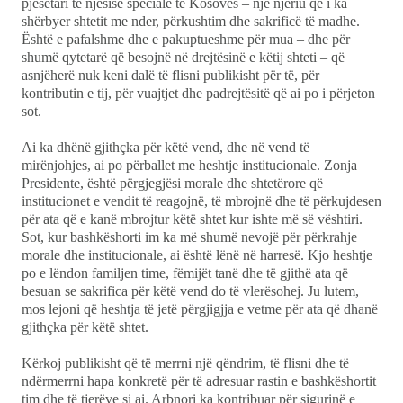
pjesëtari të njësisë speciale të Kosovës – një njeriu që i ka
shërbyer shtetit me nder, përkushtim dhe sakrificë të madhe.
Është e pafalshme dhe e pakuptueshme për mua – dhe për
shumë qytetarë që besojnë në drejtësinë e këtij shteti – që
asnjëherë nuk keni dalë të flisni publikisht për të, për
kontributin e tij, për vuajtjet dhe padrejtësitë që ai po i përjeton
sot.
Ai ka dhënë gjithçka për këtë vend, dhe në vend të
mirënjohjes, ai po përballet me heshtje institucionale. Zonja
Presidente, është përgjegjësi morale dhe shtetërore që
institucionet e vendit të reagojnë, të mbrojnë dhe të përkujdesen
për ata që e kanë mbrojtur këtë shtet kur ishte më së vështiri.
Sot, kur bashkëshorti im ka më shumë nevojë për përkrahje
morale dhe institucionale, ai është lënë në harresë. Kjo heshtje
po e lëndon familjen time, fëmijët tanë dhe të gjithë ata që
besuan se sakrifica për këtë vend do të vlerësohej. Ju lutem,
mos lejoni që heshtja të jetë përgjigjja e vetme për ata që dhanë
gjithçka për këtë shtet.
Kërkoj publikisht që të merrni një qëndrim, të flisni dhe të
ndërmerrni hapa konkretë për të adresuar rastin e bashkëshortit
tim dhe të tjerëve si ai. Arbnori ka kontribuar për sigurinë e