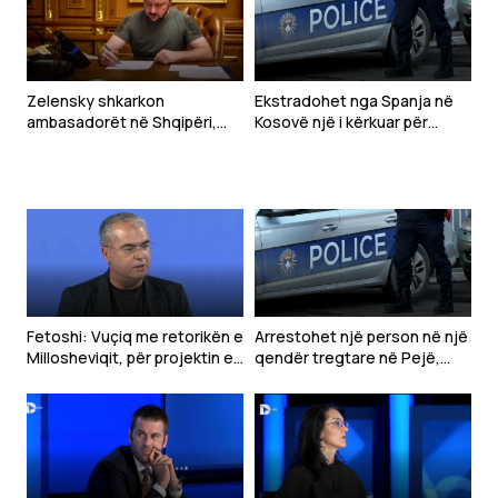
Zelensky shkarkon
Ekstradohet nga Spanja në
ambasadorët në Shqipëri,
Kosovë një i kërkuar për
Kroaci dhe Mal të Zi
tentim vrasjeje
Fetoshi: Vuçiq me retorikën e
Arrestohet një person në një
Millosheviqit, për projektin e
qendër tregtare në Pejë,
“Botës Serbe”
dyshohet se sulmoi
qytetarët