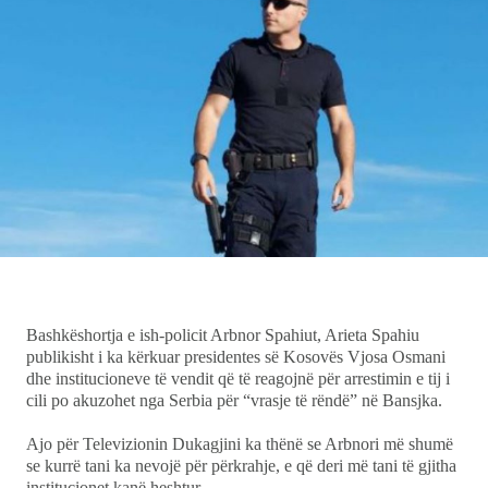
Showbiz
Ekonomi
Teknologji
Udhëtime
DuVideo
Bashkëshortja e ish-policit Arbnor Spahiut, Arieta Spahiu
publikisht i ka kërkuar presidentes së Kosovës Vjosa Osmani
dhe institucioneve të vendit që të reagojnë për arrestimin e tij i
cili po akuzohet nga Serbia për “vrasje të rëndë” në Bansjka.
Ajo për Televizionin Dukagjini ka thënë se Arbnori më shumë
se kurrë tani ka nevojë për përkrahje, e që deri më tani të gjitha
institucionet kanë heshtur.