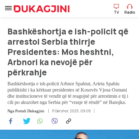
TV
Radio
Bashkëshortja e ish-policit që
arrestoi Serbia thirrje
TV
Radio
Presidentes: Mos heshtni,
Arbnori ka nevojë për
Lajme
përkrahje
Sport
Bashkëshortja e ish-policit Arbnor Spahiut, Arieta Spahiu
publikisht i ka kërkuar presidentes së Kosovës Vjosa Osmani
Pikëpamje
dhe institucioneve të vendit që të reagojnë për arrestimin e tij i
cili po akuzohet nga Serbia për “vrasje të rëndë” në Bansjka.
Art Jete
11 Qershor, 2025, 09:05
Nga
Portali Dukagjini
Kulturë