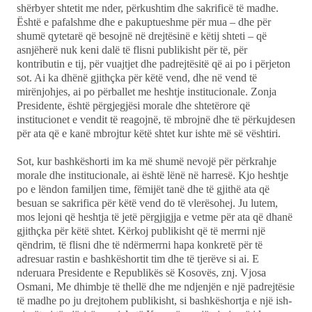
shërbyer shtetit me nder, përkushtim dhe sakrificë të madhe.
Është e pafalshme dhe e pakuptueshme për mua – dhe për
shumë qytetarë që besojnë në drejtësinë e këtij shteti – që
asnjëherë nuk keni dalë të flisni publikisht për të, për
kontributin e tij, për vuajtjet dhe padrejtësitë që ai po i përjeton
sot. Ai ka dhënë gjithçka për këtë vend, dhe në vend të
mirënjohjes, ai po përballet me heshtje institucionale. Zonja
Presidente, është përgjegjësi morale dhe shtetërore që
institucionet e vendit të reagojnë, të mbrojnë dhe të përkujdesen
për ata që e kanë mbrojtur këtë shtet kur ishte më së vështiri.
Sot, kur bashkëshorti im ka më shumë nevojë për përkrahje
morale dhe institucionale, ai është lënë në harresë. Kjo heshtje
po e lëndon familjen time, fëmijët tanë dhe të gjithë ata që
besuan se sakrifica për këtë vend do të vlerësohej. Ju lutem,
mos lejoni që heshtja të jetë përgjigjja e vetme për ata që dhanë
gjithçka për këtë shtet. Kërkoj publikisht që të merrni një
qëndrim, të flisni dhe të ndërmerrni hapa konkretë për të
adresuar rastin e bashkëshortit tim dhe të tjerëve si ai. E
nderuara Presidente e Republikës së Kosovës, znj. Vjosa
Osmani, Me dhimbje të thellë dhe me ndjenjën e një padrejtësie
të madhe po ju drejtohem publikisht, si bashkëshortja e një ish-