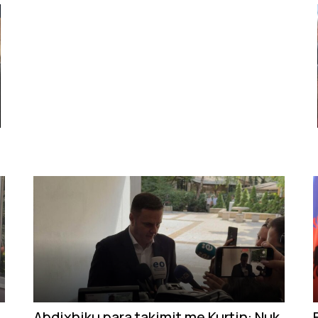
Abdixhiku para takimit me Kurtin: Nuk