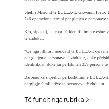
Shefi i Misionit të EULEX-it, Giovanni Pietro B
746 operacione terreni për gjetjen e personave 
Kjo, sipas tij, ka çuar në identifikimin e eshtr
të zhdukur.
“Që nga fillimi i mandatit të EULEX-it deri më
për gjetjen e personave të zhdukur, duke përfsh
identifikuar, duke ku përfshihen 339 persona të
Barbano ka shprehur përkushtimin e EULEX-it p
përgjigje familjarëve të personave të zhdukur.
Të fundit nga rubrika