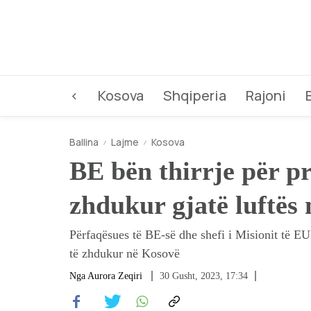
<
Kosova
Shqiperia
Rajoni
Ballina
Lajme
Kosova
BE bën thirrje për pr
zhdukur gjatë luftës
Përfaqësues të BE-së dhe shefi i Misionit të EU
të zhdukur në Kosovë
Nga
Aurora Zeqiri
30 Gusht, 2023, 17:34