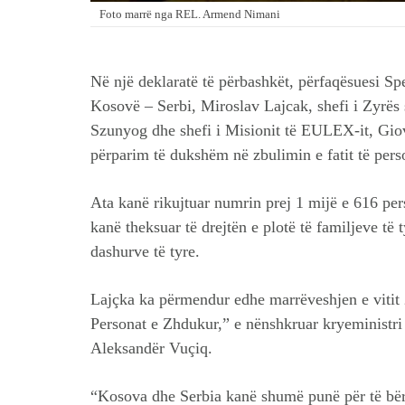
Foto marrë nga REL. Armend Nimani
Në një deklaratë të përbashkët, përfaqësuesi S
Kosovë – Serbi, Miroslav Lajcak, shefi i Zyrë
Szunyog dhe shefi i Misionit të EULEX-it, Giov
përparim të dukshëm në zbulimin e fatit të per
Ata kanë rikujtuar numrin prej 1 mijë e 616 p
kanë theksuar të drejtën e plotë të familjeve të ty
dashurve të tyre.
Lajçka ka përmendur edhe marrëveshjen e vitit 
Personat e Zhdukur,” e nënshkruar kryeministri 
Aleksandër Vuçiq.
“Kosova dhe Serbia kanë shumë punë për të bërë