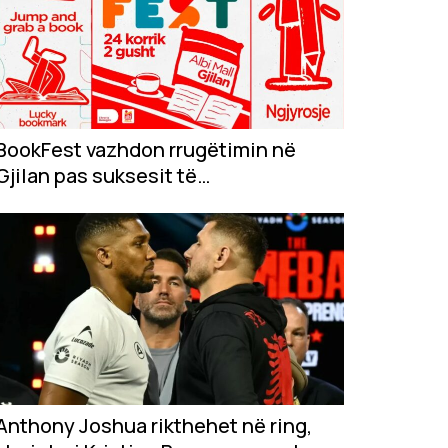
BookFest vazhdon rrugëtimin në
Gjilan pas suksesit të
jashtëzakonshëm në...
Anthony Joshua rikthehet në ring,