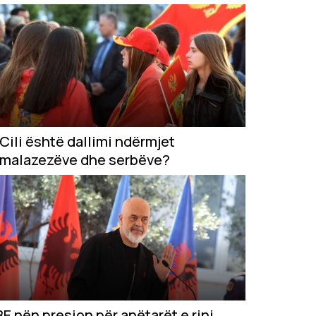
Cili është dallimi ndërmjet
malazezëve dhe serbëve?
BE nën presion për anëtarët e rinj,