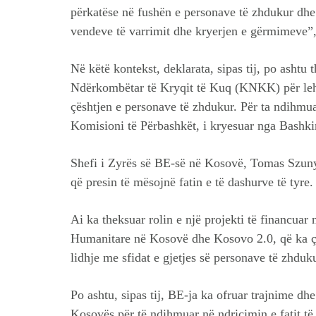
përkatëse në fushën e personave të zhdukur dhe 
vendeve të varrimit dhe kryerjen e gërmimeve”,
Në këtë kontekst, deklarata, sipas tij, po ashtu
Ndërkombëtar të Kryqit të Kuq (KNKK) për leh
çështjen e personave të zhdukur. Për ta ndihmuar
Komisioni të Përbashkët, i kryesuar nga Bash
Shefi i Zyrës së BE-së në Kosovë, Tomas Szuny
që presin të mësojnë fatin e të dashurve të tyre.
Ai ka theksuar rolin e një projekti të financuar
Humanitare në Kosovë dhe Kosovo 2.0, që ka çu
lidhje me sfidat e gjetjes së personave të zhduku
Po ashtu, sipas tij, BE-ja ka ofruar trajnime dhe
Kosovës për të ndihmuar në ndriçimin e fatit të