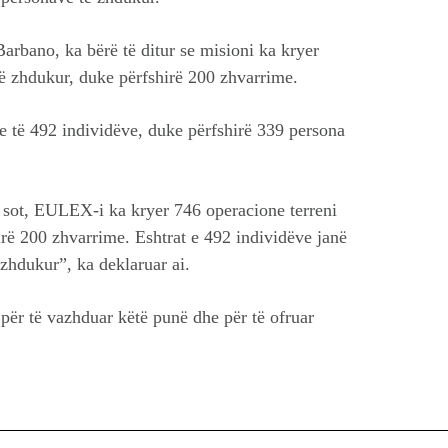
arbano, ka bërë të ditur se misioni ka kryer
të zhdukur, duke përfshirë 200 zhvarrime.
ave të 492 individëve, duke përfshirë 339 persona
 sot, EULEX-i ka kryer 746 operacione terreni
irë 200 zhvarrime. Eshtrat e 492 individëve janë
 zhdukur”, ka deklaruar ai.
ër të vazhduar këtë punë dhe për të ofruar