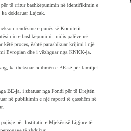
për të rritur bashkëpunimin në identifikimin e
 ka deklaruar Lajcak.
 thekson rëndësinë e punës së Komitetit
tësimin e bashkëpunimit midis palëve në
 këtë proces, është parashikuar krijimi i një
kimi Evropian dhe i vëzhguar nga KNKK-ja.
og, ka theksuar ndihmën e BE-së për familjet
 nga BE-ja, i zbatuar nga Fondi për të Drejtën
ar në publikimin e një raporti të qasshëm në
r.
 pajisje për Institutin e Mjekësisë Ligjore të
 personave të zhdukur.