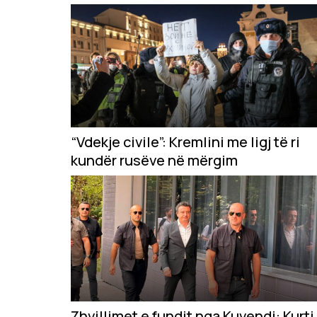
“Vdekje civile”: Kremlini me ligj të ri
kundër rusëve në mërgim
Zhvillimet e fundit nga Kuvendi: Kurti