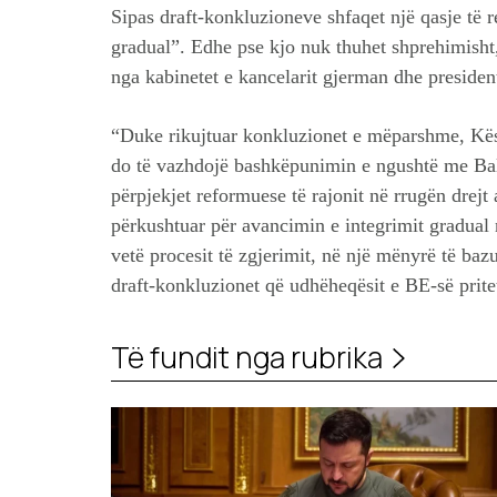
Sipas draft-konkluzioneve shfaqet një qasje të r
gradual”. Edhe pse kjo nuk thuhet shprehimisht
nga kabinetet e kancelarit gjerman dhe president
“Duke rikujtuar konkluzionet e mëparshme, Kës
do të vazhdojë bashkëpunimin e ngushtë me Ba
përpjekjet reformuese të rajonit në rrugën drejt
përkushtuar për avancimin e integrimit gradual
vetë procesit të zgjerimit, në një mënyrë të ba
draft-konkluzionet që udhëheqësit e BE-së pritet
Të fundit nga rubrika