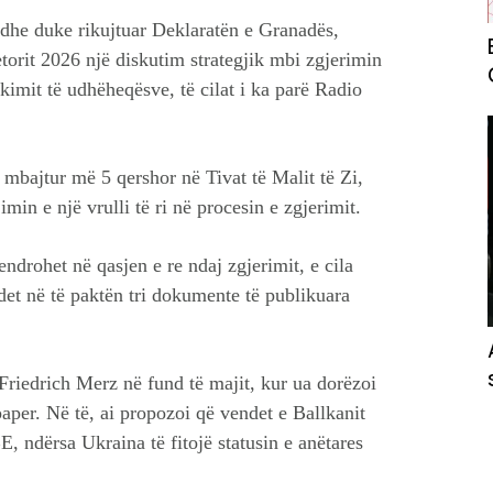
it dhe duke rikujtuar Deklaratën e Granadës,
etorit 2026 një diskutim strategjik mbi zgjerimin
kimit të udhëheqësve, të cilat i ka parë Radio
 mbajtur më 5 qershor në Tivat të Malit të Zi,
imin e një vrulli të ri në procesin e zgjerimit.
endrohet në qasjen e re ndaj zgjerimit, e cila
et në të paktën tri dokumente të publikuara
Friedrich Merz në fund të majit, kur ua dorëzoi
aper. Në të, ai propozoi që vendet e Ballkanit
, ndërsa Ukraina të fitojë statusin e anëtares