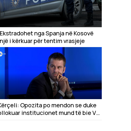
Ekstradohet nga Spanja në Kosovë
një i kërkuar për tentim vrasjeje
Kërçeli: Opozita po mendon se duke
bllokuar institucionet mund të bie VV-
ja