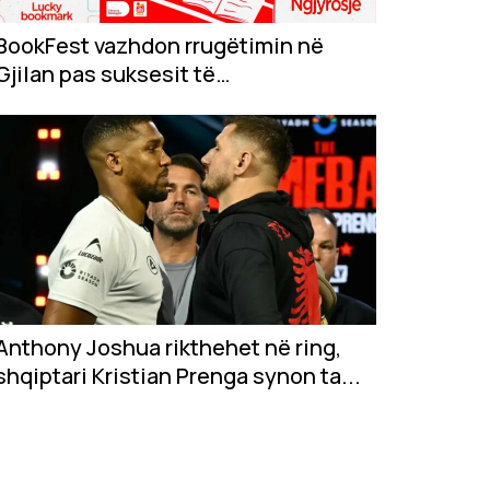
BookFest vazhdon rrugëtimin në
Gjilan pas suksesit të
jashtëzakonshëm në...
Anthony Joshua rikthehet në ring,
shqiptari Kristian Prenga synon ta...