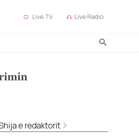
Live TV
Live Radio
erimin
Shija e redaktorit