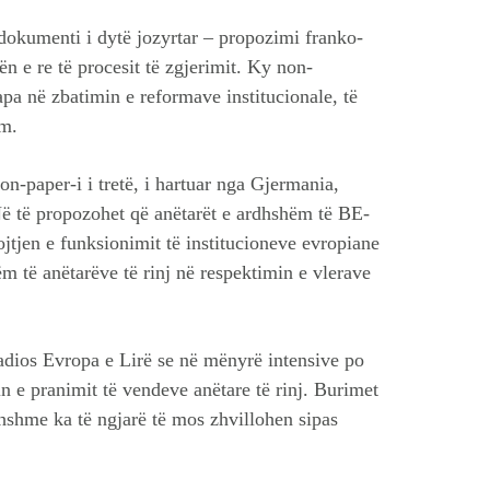
 dokumenti i dytë jozyrtar – propozimi franko-
n e re të procesit të zgjerimit. Ky non-
pa në zbatimin e reformave institucionale, të
im.
n-paper-i i tretë, i hartuar nga Gjermania,
 të propozohet që anëtarët e ardhshëm të BE-
ojtjen e funksionimit të institucioneve evropiane
 të anëtarëve të rinj në respektimin e vlerave
dios Evropa e Lirë se në mënyrë intensive po
n e pranimit të vendeve anëtare të rinj. Burimet
dhshme ka të ngjarë të mos zhvillohen sipas