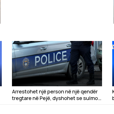
Arrestohet një person në një qendër
tregtare në Pejë, dyshohet se sulmoi
qytetarët