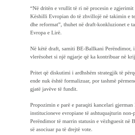
“Në dritën e vrullit të ri në procesin e zgjerim
Këshilli Evropian do të zhvillojë në takimin e t
dhe reformat”, thuhet në draft-konkluzionet e ta
Evropa e Lirë.
Në këtë draft, samiti BE-Ballkani Perëndimor, i
vlerësohet si një ngjarje që ka kontribuar në krij
Pritet që diskutimi i ardhshëm strategjik të përq
ende nuk është formalizuar, por tashmë përmend
gjatë javëve të fundit.
Propozimin e parë e paraqiti kancelari gjerman 
institucioneve evropiane të ashtuquajturin non-p
Perëndimor të marrin statusin e vëzhguesit në BE
së asociuar pa të drejtë vote.