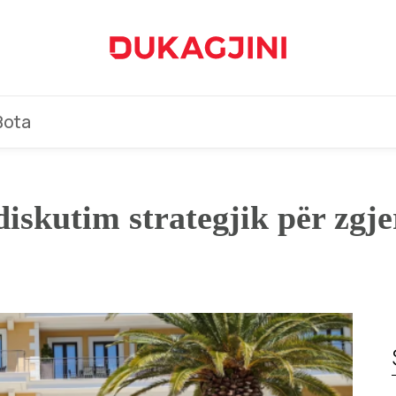
Bota
iskutim strategjik për zgj