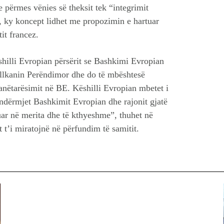
e përmes vënies së theksit tek “integrimit
, ky koncept lidhet me propozimin e hartuar
it francez.
hilli Evropian përsërit se Bashkimi Evropian
llkanin Perëndimor dhe do të mbështesë
 anëtarësimit në BE. Këshilli Evropian mbetet i
 ndërmjet Bashkimit Evropian dhe rajonit gjatë
zuar në merita dhe të kthyeshme”, thuhet në
 t’i miratojnë në përfundim të samitit.