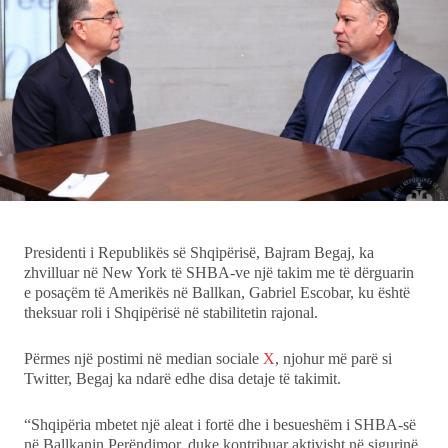
Ekonomi
Teknologji
Udhëtime
DuVideo
Presidenti i Republikës së Shqipërisë, Bajram Begaj, ka
zhvilluar në New York të SHBA-ve një takim me të dërguarin
e posaçëm të Amerikës në Ballkan, Gabriel Escobar, ku është
theksuar roli i Shqipërisë në stabilitetin rajonal.
Përmes një postimi në median sociale
X
, njohur më parë si
Twitter, Begaj ka ndarë edhe disa detaje të takimit.
“Shqipëria mbetet një aleat i fortë dhe i besueshëm i SHBA-së
në Ballkanin Perëndimor, duke kontribuar aktivisht në sigurinë