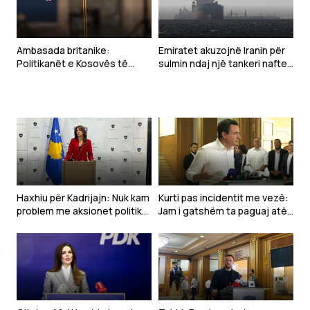
Ambasada britanike:
Emiratet akuzojnë Iranin për
Politikanët e Kosovës të
sulmin ndaj një tankeri nafte
punojnë urgjentisht për
në Hormuz
zhbllokimin e situatës në
Kuvend
Haxhiu për Kadrijajn: Nuk kam
Kurti pas incidentit me vezë:
problem me aksionet politike
Jam i gatshëm ta paguaj atë
të deputetëve
çmim vetëm të vijnë në takim