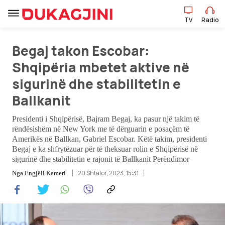
TV
Radio
Begaj takon Escobar:
TV
Radio
Shqipëria mbetet aktive në
sigurinë dhe stabilitetin e
Lajme
Ballkanit
Sport
Presidenti i Shqipërisë, Bajram Begaj, ka pasur një takim të
rëndësishëm në New York me të dërguarin e posaçëm të
Amerikës në Ballkan, Gabriel Escobar. Këtë takim, presidenti
Pikëpamje
Begaj e ka shfrytëzuar për të theksuar rolin e Shqipërisë në
sigurinë dhe stabilitetin e rajonit të Ballkanit Perëndimor
Art Jete
20 Shtator, 2023, 15:31
Nga
Engjëll Kameri
Kulturë
Showbiz