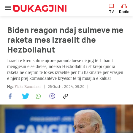
TV
Radio
Biden reagon ndaj sulmeve me
TV
Radio
raketa mes Izraelit dhe
Hezbollahut
Lajme
Izraeli e kreu sulme ajrore parandaluese në jug të Libanit
mëngjesin e së dielës, ndërsa Hezbollahut i shkrepi qindra
Sport
raketa në drejtim të tokës izraelite për t’u hakmarrë për vrasjen
e njërit prej komandantëve kryesor të tij muajin e kaluar
25 Gusht, 2024, 09:20
Nga
Flaka Ramadani
Pikëpamje
Art Jete
Kulturë
Showbiz