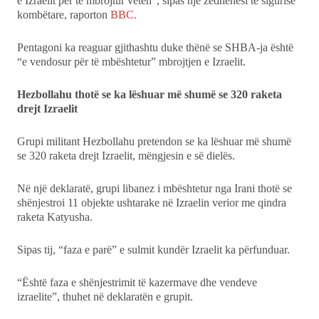
e Izraelit për të mbrojtur veten”, sipas një zëdhënësi të sigurisë
kombëtare, raporton
BBC.
Pentagoni ka reaguar gjithashtu duke thënë se SHBA-ja është
“e vendosur për të mbështetur” mbrojtjen e Izraelit.
Hezbollahu thotë se ka lëshuar më shumë se 320 raketa
drejt Izraelit
Grupi militant Hezbollahu pretendon se ka lëshuar më shumë
se 320 raketa drejt Izraelit, mëngjesin e së dielës.
Në një deklaratë, grupi libanez i mbështetur nga Irani thotë se
shënjestroi 11 objekte ushtarake në Izraelin verior me qindra
raketa Katyusha.
Sipas tij, “faza e parë” e sulmit kundër Izraelit ka përfunduar.
“Është faza e shënjestrimit të kazermave dhe vendeve
izraelite”, thuhet në deklaratën e grupit.