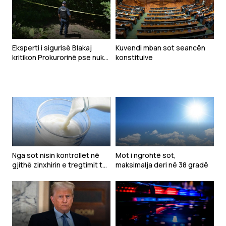
Eksperti i sigurisë Blakaj
Kuvendi mban sot seancën
kritikon Prokurorinë pse nuk
konstituive
ndoqi krimet e luftës më
herët
Nga sot nisin kontrollet në
Mot i ngrohtë sot,
gjithë zinxhirin e tregtimit të
maksimalja deri në 38 gradë
qumështit dhe produkteve
të tij