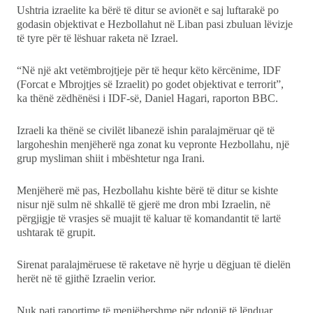
Ushtria izraelite ka bërë të ditur se avionët e saj luftarakë po
godasin objektivat e Hezbollahut në Liban pasi zbuluan lëvizje
të tyre për të lëshuar raketa në Izrael.
“Në një akt vetëmbrojtjeje për të hequr këto kërcënime, IDF
(Forcat e Mbrojtjes së Izraelit) po godet objektivat e terrorit”,
ka thënë zëdhënësi i IDF-së, Daniel Hagari, raporton BBC.
Izraeli ka thënë se civilët libanezë ishin paralajmëruar që të
largoheshin menjëherë nga zonat ku vepronte Hezbollahu, një
grup mysliman shiit i mbështetur nga Irani.
Menjëherë më pas, Hezbollahu kishte bërë të ditur se kishte
nisur një sulm në shkallë të gjerë me dron mbi Izraelin, në
përgjigje të vrasjes së muajit të kaluar të komandantit të lartë
ushtarak të grupit.
Sirenat paralajmëruese të raketave në hyrje u dëgjuan të dielën
herët në të gjithë Izraelin verior.
Nuk pati raportime të menjëhershme për ndonjë të lënduar.