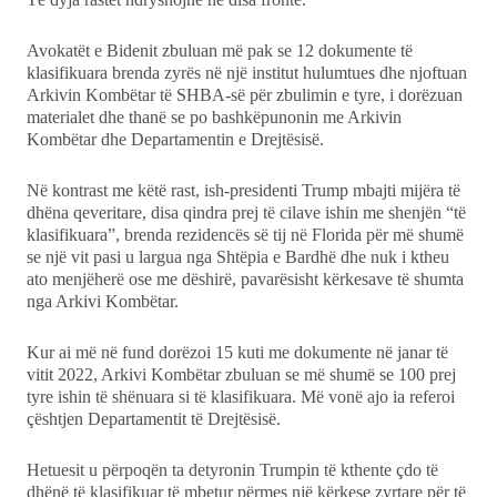
Avokatët e Bidenit zbuluan më pak se 12 dokumente të
klasifikuara brenda zyrës në një institut hulumtues dhe njoftuan
Arkivin Kombëtar të SHBA-së për zbulimin e tyre, i dorëzuan
materialet dhe thanë se po bashkëpunonin me Arkivin
Kombëtar dhe Departamentin e Drejtësisë.
Në kontrast me këtë rast, ish-presidenti Trump mbajti mijëra të
dhëna qeveritare, disa qindra prej të cilave ishin me shenjën “të
klasifikuara”, brenda rezidencës së tij në Florida për më shumë
se një vit pasi u largua nga Shtëpia e Bardhë dhe nuk i ktheu
ato menjëherë ose me dëshirë, pavarësisht kërkesave të shumta
nga Arkivi Kombëtar.
Kur ai më në fund dorëzoi 15 kuti me dokumente në janar të
vitit 2022, Arkivi Kombëtar zbuluan se më shumë se 100 prej
tyre ishin të shënuara si të klasifikuara. Më vonë ajo ia referoi
çështjen Departamentit të Drejtësisë.
Hetuesit u përpoqën ta detyronin Trumpin të kthente çdo të
dhënë të klasifikuar të mbetur përmes një kërkese zyrtare për të