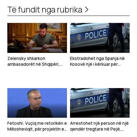
Të fundit nga rubrika
Zelensky shkarkon
Ekstradohet nga Spanja në
ambasadorët në Shqipëri,
Kosovë një i kërkuar për
Kroaci dhe Mal të Zi
tentim vrasjeje
Fetoshi: Vuçiq me retorikën e
Arrestohet një person në një
Millosheviqit, për projektin e
qendër tregtare në Pejë,
“Botës Serbe”
dyshohet se sulmoi