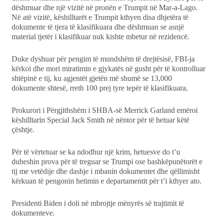
dëshmuar dhe një vizitë në pronën e Trumpit në Mar-a-Lago.
Në atë vizitë, këshilltarët e Trumpit kthyen disa dhjetëra të
dokumente të tjera të klasifikuara dhe dëshmuan se asnjë
material tjetër i klasifikuar nuk kishte mbetur në rezidencë.
Duke dyshuar për pengim të mundshëm të drejtësisë, FBI-ja
kërkoi dhe mori miratimin e gjykatës në gusht për të kontrolluar
shtëpinë e tij, ku agjentët gjetën më shumë se 13,000
dokumente shtesë, rreth 100 prej tyre tepër të klasifikuara.
Prokurori i Përgjithshëm i SHBA-së Merrick Garland emëroi
këshilltarin Special Jack Smith në nëntor për të hetuar këtë
çështje.
Për të vërtetuar se ka ndodhur një krim, hetuesve do t’u
duheshin prova për të treguar se Trumpi ose bashkëpunëtorët e
tij me vetëdije dhe dashje i mbanin dokumentet dhe qëllimisht
kërkuan të pengonin hetimin e departamentit për t’i kthyer ato.
Presidenti Biden i doli në mbrojtje mënyrës së trajtimit të
dokumenteve.