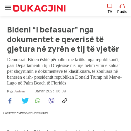
TV
Radio
Bideni “i befasuar” nga
TV
Radio
dokumentet e qeverisë të
gjetura në zyrën e tij të vjetër
Lajme
Demokrati Biden është përballur me kritika nga republikanët,
pasi Departamenti i tij i Drejtësisë nisi një hetim vitin e kaluar
për shqyrtimin e dokumenteve të klasifikuara, të zbuluara në
Sport
banesën e ish- presidentit republikan Donald Trump në Mar-a-
Lago në Palm Beach të Floridës
Pikëpamje
11 Janar, 2023, 08:09
Nga
Antian
Art Jete
Presidenti amerikan Joe Biden
Kulturë