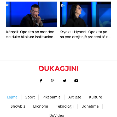
qytetarët
Kërçeli: Opozita po mendon
Kryeziu-Hyseni: Opozita po
se duke bllokuar institucionet
na çon drejt një procesi të ri
mund të bie VV-ja
zgjedhor
Lajme
Sport
Pikëpamje
Art Jete
Kulturë
Showbiz
Ekonomi
Teknologji
Udhëtime
DuVideo