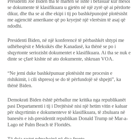
Showbiz
Presidenti Joe Biden tha të martën se ishte i befasuar kur mësoi
se dokumente të klasifikuara u gjetën në një zyrë që ai përdorte
dikur, dhe tha se ai dhe ekipi i tij po bashkëpunojnë plotësisht
Ekonomi
me agjencitë amerikane që po kryejnë një vlerësim të asaj që
ndodhi.
Teknologji
Presidenti Biden, në një konferencë të përbashkët shtypi me
Udhëtime
udhëheqësit e Meksikës dhe Kanadasë, ka thënë se po i
shqyrtonte seriozisht dokumentet e klasifikuara. Ai tha se nuk e
dinte se çfarë kishte në ato dokumente, shkruan VOA.
DuVideo
“Ne jemi duke bashkëpunuar plotësisht me procesin e
rishikimit, i cili shpresoj se do të përfundojë së shpejti”, ka
thënë Biden.
Demokrati Biden është përballur me kritika nga republikanët
pasi Departamenti i tij i Drejtësisë nisi një hetim vitin e kaluar
për shqyrtimin e dokumenteve të klasifikuara, të zbuluara në
banesën e ish-presidentit republikan Donald Trump në Mar-a-
Lago në Palm Beach të Floridës.
Të dyja rastet ndryshojnë në disa fronte.