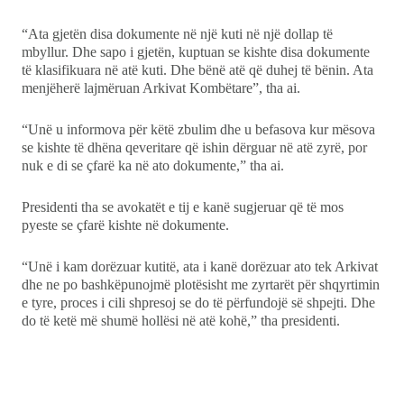
“Ata gjetën disa dokumente në një kuti në një dollap të
mbyllur. Dhe sapo i gjetën, kuptuan se kishte disa dokumente
të klasifikuara në atë kuti. Dhe bënë atë që duhej të bënin. Ata
menjëherë lajmëruan Arkivat Kombëtare”, tha ai.
“Unë u informova për këtë zbulim dhe u befasova kur mësova
se kishte të dhëna qeveritare që ishin dërguar në atë zyrë, por
nuk e di se çfarë ka në ato dokumente,” tha ai.
Presidenti tha se avokatët e tij e kanë sugjeruar që të mos
pyeste se çfarë kishte në dokumente.
“Unë i kam dorëzuar kutitë, ata i kanë dorëzuar ato tek Arkivat
dhe ne po bashkëpunojmë plotësisht me zyrtarët për shqyrtimin
e tyre, proces i cili shpresoj se do të përfundojë së shpejti. Dhe
do të ketë më shumë hollësi në atë kohë,” tha presidenti.