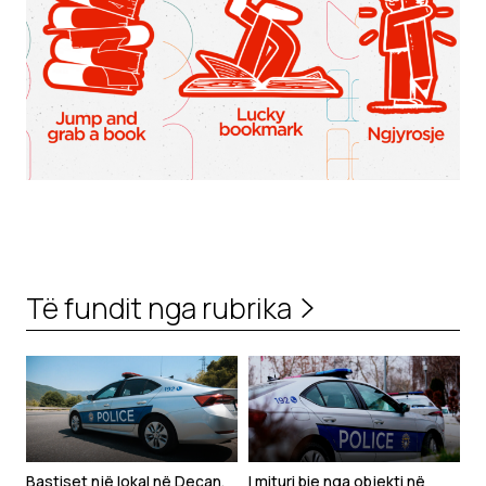
Të fundit nga rubrika
Bastiset një lokal në Deçan,
I mituri bie nga objekti në