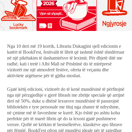
Ekonomi
Teknologji
Udhëtime
Nga 10 deri më 19 korrik, Libraria Dukagjini sjell edicionin e
katërt të BookFest, festivalit të librit që tashmë është shndërruar
DuVideo
në një pikëtakim të dashamirësve të leximit. Për dhjetë ditë me
radhë, kati i tretë i Albi Mall në Prishtinë do të mirëpresë
vizitorët me një atmosferë festive, oferta të veçanta dhe
aktivitete argëtuese për të gjitha moshat.
Gjatë këtij edicioni, vizitorët do të kenë mundësinë të përfitojnë
nga një përzgjedhje e gjerë librash me zbritje speciale që arrijnë
deri në 50%, duke u dhënë lexuesve mundësinë të pasurojnë
bibliotekën e tyre personale me tituj nga zhanre të ndryshme,
në çmime më të favorshme se kurrë. Kjo është po ashtu koha
perfekte për të marrë librin që do ta lexoni gjatë pushimeve
verore. Qoftë në kërkim të bestsellerëve, klasikëve apo librave
për fëmijë, BookFest ofron një mundësi ideale për të zgjedhur