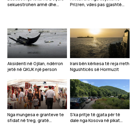
sekuestrohen armë dhe
Prizren, vdes pas gjashtë
pajisje për bixhoz
ditësh në QKUK
Aksidenti në Gjilan, ndërron
Irani bën kërkesa të reja rreth
jetë në QKUK një person
Ngushticës së Hormuzit
Nga mungesa e granteve te
S’ka pritje të gjata për të
sfidat në treg, gratë
dale nga Kosova në pikat
sipërmarrëse kërkojnë më
kufitare
shumë mbështetje