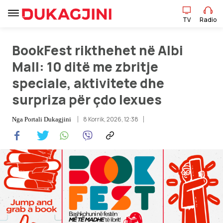
TV
Radio
BookFest rikthehet në Albi
TV
Radio
Mall: 10 ditë me zbritje
speciale, aktivitete dhe
Lajme
surpriza për çdo lexues
Sport
8 Korrik, 2026, 12:38
Nga
Portali Dukagjini
Pikëpamje
Art Jete
Kulturë
Showbiz