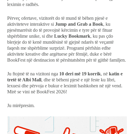
leximin e radhës.
Përveç ofertave, vizitorët do të mund të bëhen pjesë e
aktiviteteve interaktive si
Jump and Grab a Book
, ku
pjesëmarrësit do të provojnë kërcimin e tyre për të fituar
shpërblime unike, si dhe
Lucky Bookmark
, ku pas çdo
blerjeje do të kenë mundësinë të gjejnë ndarës të veçantë
faqesh me shpërblime surprizë. Programi përfshin edhe
aktivitete kreative dhe argëtuese për fëmijë, duke e bërë
BookFest një destinacion të përshtatshëm për të gjithë familjen.
Ju ftojmë të na vizitoni nga
10 deri më 19 korrik
, në
katin e
tretë të Albi Mall
, dhe të bëheni pjesë e një feste ku libri,
lexuesi dhe përvoja e bukur e leximit bashkohen në një vend.
Mirë se vini në BookFest 2026!
Ju mirëpresim.