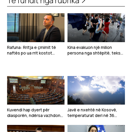
Të fundit nga rubrika
Rafuna: Rritja e çmimit të
Kina evakuon një milion
naftës po ua rrit kostot
persona nga shtëpitë, teksa
bizneseve, mund të tkurrë
një stuhi e fuqishme godet
prodhimin dhe të rrisë
vendin
papunësinë
Kuvendi hap dyert për
Javë e nxehtë në Kosovë,
diasporën, ndërsa vazhdon
temperaturat deri në 36
ngërçi për konstituimin
gradë