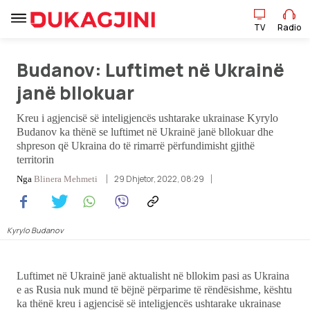
TV
Radio
Budanov: Luftimet në Ukrainë
TV
Radio
janë bllokuar
Kreu i agjencisë së inteligjencës ushtarake ukrainase Kyrylo
Lajme
Budanov ka thënë se luftimet në Ukrainë janë bllokuar dhe
shpreson që Ukraina do të rimarrë përfundimisht gjithë
Sport
territorin
29 Dhjetor, 2022, 08:29
Nga
Blinera Mehmeti
Pikëpamje
Art Jete
Kyrylo Budanov
Kulturë
Luftimet në Ukrainë janë aktualisht në bllokim pasi as Ukraina
e as Rusia nuk mund të bëjnë përparime të rëndësishme, kështu
Showbiz
ka thënë kreu i agjencisë së inteligjencës ushtarake ukrainase