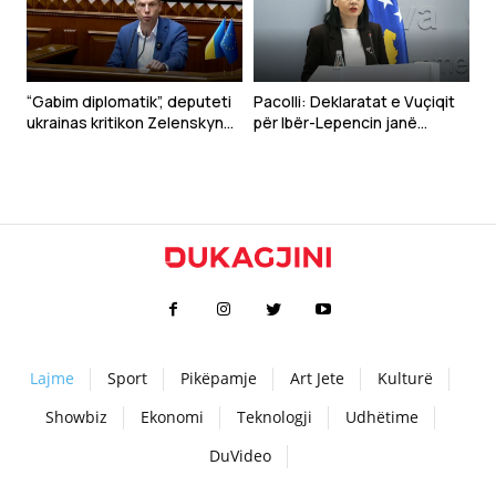
“Gabim diplomatik”, deputeti
Pacolli: Deklaratat e Vuçiqit
ukrainas kritikon Zelenskyn
për Ibër-Lepencin janë
për deklaratën për Kosovën
shqetësuese dhe të
papranueshme
Lajme
Sport
Pikëpamje
Art Jete
Kulturë
Showbiz
Ekonomi
Teknologji
Udhëtime
DuVideo