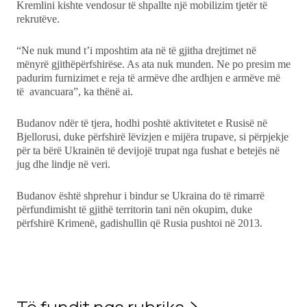
Kremlini kishte vendosur të shpallte një mobilizim tjetër të
rekrutëve.
“Ne nuk mund t’i mposhtim ata në të gjitha drejtimet në
mënyrë gjithëpërfshirëse. As ata nuk munden. Ne po presim me
padurim furnizimet e reja të armëve dhe ardhjen e armëve më
të avancuara”, ka thënë ai.
Budanov ndër të tjera, hodhi poshtë aktivitetet e Rusisë në
Bjellorusi, duke përfshirë lëvizjen e mijëra trupave, si përpjekje
për ta bërë Ukrainën të devijojë trupat nga fushat e betejës në
jug dhe lindje në veri.
Budanov është shprehur i bindur se Ukraina do të rimarrë
përfundimisht të gjithë territorin tani nën okupim, duke
përfshirë Krimenë, gadishullin që Rusia pushtoi në 2013.