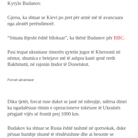
Kyrylo Budanov.
Ekonomi
Gjersa, ka shtuar se Kievi po pret për armë më të avancuara
Teknologji
nga aleatët perëndimorë.
“Situata thjesht është bllokuar”, ka thënë Budanov për
BBC.
Udhëtime
Pasi trupat ukrainase rimorën qytetin jugor të Khersonit në
DuVideo
nëntor, shumica e betejave më të ashpra kanë qenë rreth
Bakhmutit, në rajonin lindor të Donetskut.
Forcat ukrainase
Diku tjetër, forcat ruse duket se janë në mbrojtje, ndërsa dimri
ka ngadalësuar ritmin e operacioneve tokësore të Ukrainës
përgjatë vijës së frontit prej 1000 km.
Budakov ka shtuar se Rusia është tashmë në qorrsokak, duke
pësuar humbje shumë të rëndësishme dhe ai besonte se