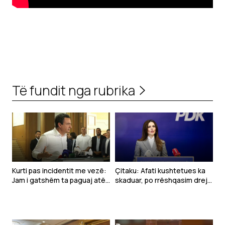
Të fundit nga rubrika
Kurti pas incidentit me vezë:
Çitaku: Afati kushtetues ka
Jam i gatshëm ta paguaj atë
skaduar, po rrëshqasim drejt
çmim vetëm të vijnë në takim
anarkisë