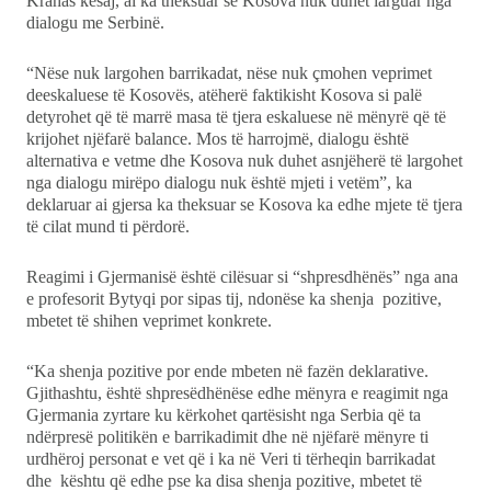
Krahas kësaj, ai ka theksuar se Kosova nuk duhet larguar nga
dialogu me Serbinë.
“Nëse nuk largohen barrikadat, nëse nuk çmohen veprimet
deeskaluese të Kosovës, atëherë faktikisht Kosova si palë
detyrohet që të marrë masa të tjera eskaluese në mënyrë që të
krijohet njëfarë balance. Mos të harrojmë, dialogu është
alternativa e vetme dhe Kosova nuk duhet asnjëherë të largohet
nga dialogu mirëpo dialogu nuk është mjeti i vetëm”, ka
deklaruar ai gjersa ka theksuar se Kosova ka edhe mjete të tjera
të cilat mund ti përdorë.
Reagimi i Gjermanisë është cilësuar si “shpresdhënës” nga ana
e profesorit Bytyqi por sipas tij, ndonëse ka shenja pozitive,
mbetet të shihen veprimet konkrete.
“Ka shenja pozitive por ende mbeten në fazën deklarative.
Gjithashtu, është shpresëdhënëse edhe mënyra e reagimit nga
Gjermania zyrtare ku kërkohet qartësisht nga Serbia që ta
ndërpresë politikën e barrikadimit dhe në njëfarë mënyre ti
urdhëroj personat e vet që i ka në Veri ti tërheqin barrikadat
dhe kështu që edhe pse ka disa shenja pozitive, mbetet të