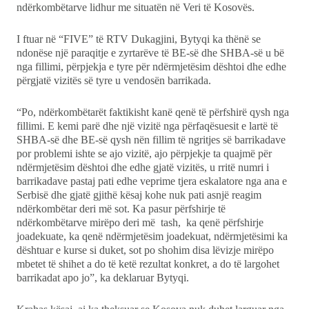
ndërkombëtarve lidhur me situatën në Veri të Kosovës.
Ekonomi
I ftuar në “FIVE” të RTV Dukagjini, Bytyqi ka thënë se
ndonëse një paraqitje e zyrtarëve të BE-së dhe SHBA-së u bë
Teknologji
nga fillimi, përpjekja e tyre për ndërmjetësim dështoi dhe edhe
përgjatë vizitës së tyre u vendosën barrikada.
Udhëtime
“Po, ndërkombëtarët faktikisht kanë qenë të përfshirë qysh nga
fillimi. E kemi parë dhe një vizitë nga përfaqësuesit e lartë të
DuVideo
SHBA-së dhe BE-së qysh nën fillim të ngritjes së barrikadave
por problemi ishte se ajo vizitë, ajo përpjekje ta quajmë për
ndërmjetësim dështoi dhe edhe gjatë vizitës, u rritë numri i
barrikadave pastaj pati edhe veprime tjera eskalatore nga ana e
Serbisë dhe gjatë gjithë kësaj kohe nuk pati asnjë reagim
ndërkombëtar deri më sot. Ka pasur përfshirje të
ndërkombëtarve mirëpo deri më tash, ka qenë përfshirje
joadekuate, ka qenë ndërmjetësim joadekuat, ndërmjetësimi ka
dështuar e kurse si duket, sot po shohim disa lëvizje mirëpo
mbetet të shihet a do të ketë rezultat konkret, a do të largohet
barrikadat apo jo”, ka deklaruar Bytyqi.