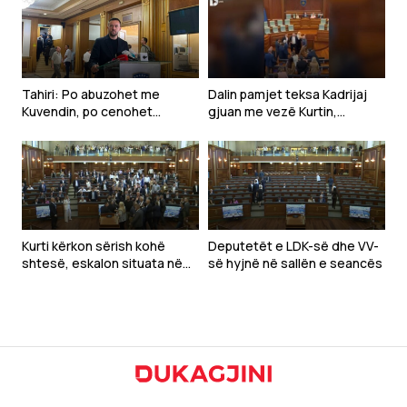
Tahiri: Po abuzohet me
Dalin pamjet teksa Kadrijaj
Kuvendin, po cenohet
gjuan me vezë Kurtin,
Kushtetuta dhe po
ndërpritet seanca
prodhohet krizë politike
Kurti kërkon sërish kohë
Deputetët e LDK-së dhe VV-
shtesë, eskalon situata në
së hyjnë në sallën e seancës
Kuvend