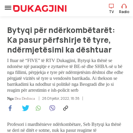
TV
Radio
Bytyqi për ndërkombëtarët:
TV
Radio
Ka pasur përfshirje të tyre,
ndërmjetësimi ka dështuar
Lajme
I ftuar në “FIVE” të RTV Dukagjini, Bytyqi ka thënë se
ndonëse një paraqitje e zyrtarëve të BE-së dhe SHBA-së u bë
Sport
nga fillimi, përpjekja e tyre për ndërmjetësim dështoi dhe edhe
përgjatë vizitës së tyre u vendosën barrikada. Ai thekson se
barrikadimi ka ndodhur si politikë nga Beogradi dhe jo si
Pikëpamje
reagim për arrestimin e ish-policit serb
28 Dhjetor, 2022, 18:38
Nga
Dea Dedinca
Art Jete
Kulturë
Profesori i mardhënieve ndërkombëtare, Seb Bytyqi ka thënë
Showbiz
se deri në ditët e sotme, nuk ka pasur reagime të