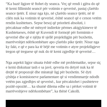
“Ka bazë ligjore të ftohet dy seanca. Veç që rendi i gjëra do që
të kemi fillimisht seancë për votimin e qeverisë, pastaj çfarëdo
seance tjetër. E nisur nga kjo, në çfarëdo seance tjetër, në të
cilën nuk ka votimin të qeverisë, është seancë që e cenon vetëm
rendin kushtetues. Sepse besoj që prioriteti absoluti, i
përcaktuar edhe në mënyrë indirekte përmes aktgjykimeve të
Kushtetueses, është që Kuvendi të formojë për formimin e
qeverisë dhe që e njëjta të sjellë projektligjin për buxhetin,
marrëveshjet ndërkombëtare apo çfarëdo pike tjetër. Nisur nga
ky fakt, e që e para ka të bëjë me votimin e atyre projektligjeve
tregon që treguese që nuk do të kemi zgjedhje të qeverisë…
Nga aspekti ligjor situata është edhe më problematike, sepse siç
e kemi diskutuar tash e sa javë, qeveria ën detyrë nuk ka të
drejtë të propozojë dhe miratojë ligj për buxhetin. Së dyti
çështja e komisioneve parlamentare që si vendimmarrje ndodh
vetëm pas zgjedhjes së qeverisë., kur përcaktohet i pushteteve
pozitë-opozitë… ka shumë dilema edhe sa i përket votimit të
marrëveshjeve ndërkombëtare”, ka thënë Cakolli.