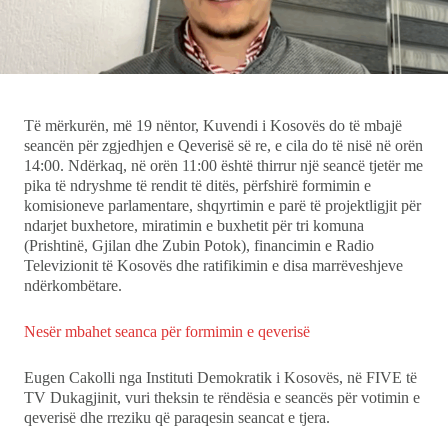
Ekonomi
Teknologji
Të mërkurën, më 19 nëntor, Kuvendi i Kosovës do të mbajë
Udhëtime
seancën për zgjedhjen e Qeverisë së re, e cila do të nisë në orën
14:00. Ndërkaq, në orën 11:00 është thirrur një seancë tjetër me
DuVideo
pika të ndryshme të rendit të ditës, përfshirë formimin e
komisioneve parlamentare, shqyrtimin e parë të projektligjit për
ndarjet buxhetore, miratimin e buxhetit për tri komuna
(Prishtinë, Gjilan dhe Zubin Potok), financimin e Radio
Televizionit të Kosovës dhe ratifikimin e disa marrëveshjeve
ndërkombëtare.
Nesër mbahet seanca për formimin e qeverisë
Eugen Cakolli nga Instituti Demokratik i Kosovës, në FIVE të
TV Dukagjinit, vuri theksin te rëndësia e seancës për votimin e
qeverisë dhe rreziku që paraqesin seancat e tjera.