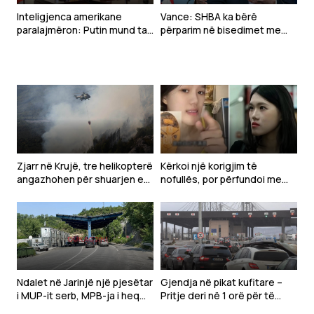
Inteligjenca amerikane
Vance: SHBA ka bërë
paralajmëron: Putin mund ta
përparim në bisedimet me
testojë NATO-n me një sulm
Iranin
të kufizuar
Zjarr në Krujë, tre helikopterë
Kërkoi një korigjim të
angazhohen për shuarjen e
nofullës, por përfundoi me
flakëve – dyshohet për
deformim të madh të
zjarrvënie të qëllimshme
fytyrës-Modelja pushohet
nga puna
Ndalet në Jarinjë një pjesëtar
Gjendja në pikat kufitare –
i MUP-it serb, MPB-ja i heq
Pritje deri në 1 orë për të
shtetësinë e Kosovës
hyrë në Kosovë, situata e