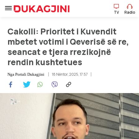
TV
Radio
Cakolli: Prioritet i Kuvendit
TV
Radio
mbetet votimi i Qeverisë së re,
seancat e tjera rrezikojnë
Lajme
rendin kushtetues
Sport
18 Nëntor, 2025, 17:57
Nga
Portali Dukagjini
Pikëpamje
Art Jete
Kulturë
Showbiz