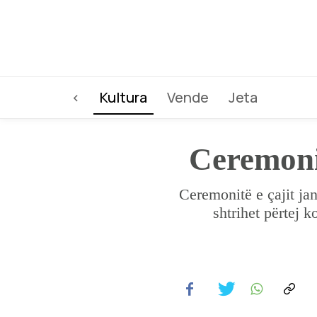
<
Kultura
Vende
Jeta
Ceremonit
Ceremonitë e çajit ja
shtrihet përtej k