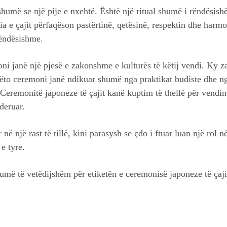
shumë se një pije e nxehtë. Është një ritual shumë i rëndësi
a e çajit përfaqëson pastërtinë, qetësinë, respektin dhe harm
rëndësishme.
ni janë një pjesë e zakonshme e kulturës të këtij vendi. Ky za
Këto ceremoni janë ndikuar shumë nga praktikat budiste dhe n
Ceremonitë japoneze të çajit kanë kuptim të thellë për vendin 
deruar.
 në një rast të tillë, kini parasysh se çdo i ftuar luan një rol 
e tyre.
humë të vetëdijshëm për etiketën e ceremonisë japoneze të çaji