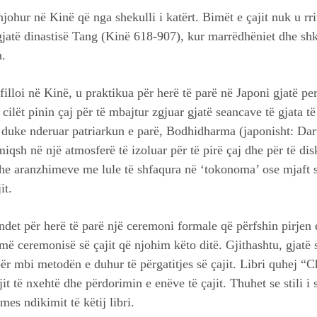
e njohur në Kinë që nga shekulli i katërt. Bimët e çajit nuk u rr
 gjatë dinastisë Tang (Kinë 618-907), kur marrëdhëniet dhe s
n.
ila filloi në Kinë, u praktikua për herë të parë në Japoni gjatë
cilët pinin çaj për të mbajtur zgjuar gjatë seancave të gjata 
en duke nderuar patriarkun e parë, Bodhidharma (japonisht: Dar
iqsh në një atmosferë të izoluar për të pirë çaj dhe për të dis
 dhe aranzhimeve me lule të shfaqura në ‘tokonoma’ ose mjaft 
it.
det për herë të parë një ceremoni formale që përfshin pirjen e
ë ceremonisë së çajit që njohim këto ditë. Gjithashtu, gjatë she
ibër mbi metodën e duhur të përgatitjes së çajit. Libri quhej 
it të nxehtë dhe përdorimin e enëve të çajit. Thuhet se stili i
mes ndikimit të këtij libri.