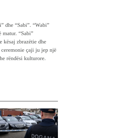
bi” dhe “Sabi”. “Wabi”
ë matur. “Sabi”
 e kësaj zbrazëtie dhe
 ceremonie çaji ju jep një
he rëndësi kulturore.