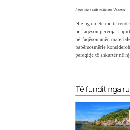
Përgatitja e çajit tradicional Japonez
Një nga idetë më të rëndë
përfaqëson përvojat shpirt
përfaqëson anën materiale 
papërsosmërie konsiderohet
paraqitje të shkurtër në n
Të fundit nga ru