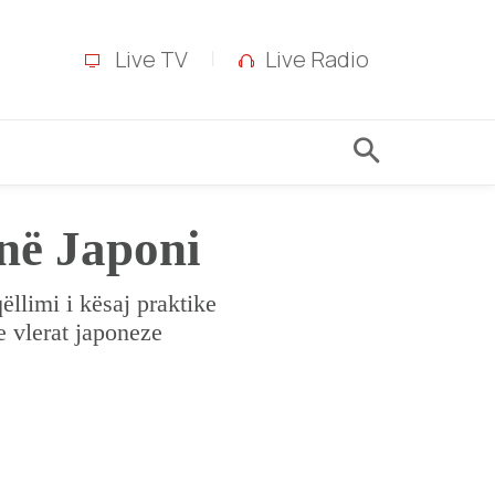
Live TV
Live Radio
 në Japoni
llimi i kësaj praktike
me vlerat japoneze