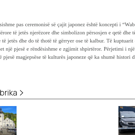
sishme pas ceremonisë së çajit japonez është koncepti i “Wa
ërore të jetës njerëzore dhe simbolizon përsosjen e qetë dhe t
të jetës dhe do të thotë të gërryer ose të kalbur. Të kuptuarit
 një pjesë e rëndësishme e zgjimit shpirtëror. Përjetimi i një
jë pjesë magjepsëse të kulturës japoneze që ka shumë histori d
brika