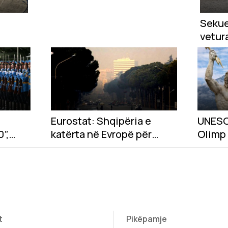
Sekue
vetura
dysho
falsif
nga K
Eurostat: Shqipëria e
UNESC
”,
katërta në Evropë për
Olimp 
zon
vdekjet e parakohshme
Trash
rinë
nga ndotja e ajrit
t
Pikëpamje