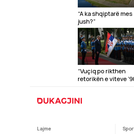
“A ka shqiptarë mes
jush?”
“Vuçiq po rikthen
retorikën e viteve ’90
opozita serbe e aku
për abuzim me usht
Lajme
Spor