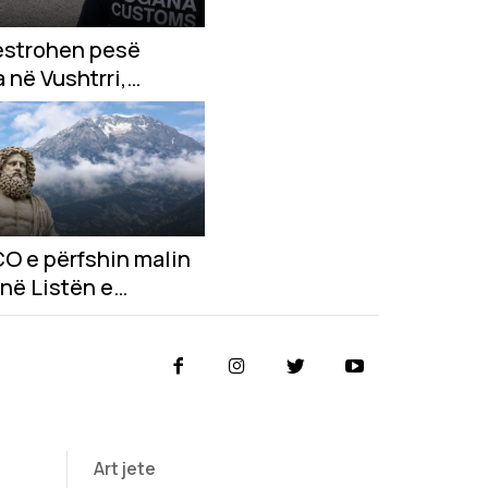
strohen pesë
 në Vushtrri,
hen dokumente të
ikuara për import
oreja e Jugut
O e përfshin malin
në Listën e
ëgimisë Botërore
Art jete