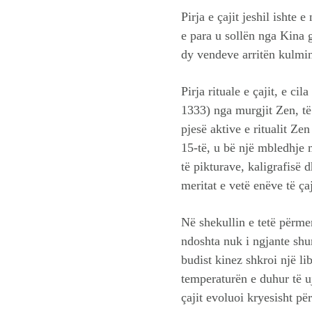
Pirja e çajit jeshil ishte 
e para u sollën nga Kina
dy vendeve arritën kulmi
Pirja rituale e çajit, e c
1333) nga murgjit Zen, të 
pjesë aktive e ritualit Z
15-të, u bë një mbledhje m
të pikturave, kaligrafisë
meritat e vetë enëve të çaj
Në shekullin e tetë përmen
ndoshta nuk i ngjante shum
budist kinez shkroi një l
temperaturën e duhur të uj
çajit evoluoi kryesisht për