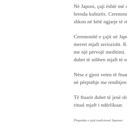
Në Japoni, çaji është më 
brenda kulturës. Ceremoni
shkon në këtë ngjarje të 
Ceremonitë e çajit në Japo
merret mjaft seriozisht. 
me një përvojë meditimi. 
duhet të ndihen mjaft të n
Nëse e gjeni veten të ftuar
në përputhje me renditjen 
Të ftuarit duhet të jenë s
ritual mjaft i ndërlikuar.
Përgatitja e çajit tradicional Japonez