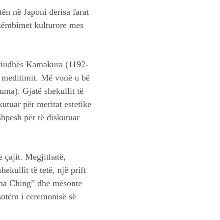
itën në Japoni derisa farat
hkëmbimet kulturore mes
 periudhës Kamakura (1192-
të meditimit. Më vonë u bë
uma). Gjatë shekullit të
kutuar për meritat estetike
shpesh për të diskutuar
 çajit. Megjithatë,
kullit të tetë, një prift
“Cha Ching” dhe mësonte
 sotëm i ceremonisë së