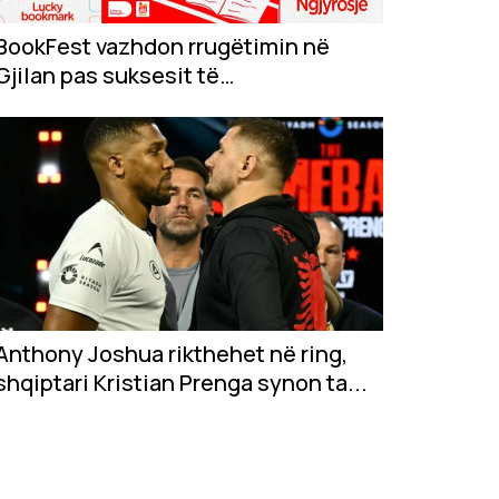
BookFest vazhdon rrugëtimin në
Gjilan pas suksesit të
jashtëzakonshëm në...
Anthony Joshua rikthehet në ring,
shqiptari Kristian Prenga synon ta...