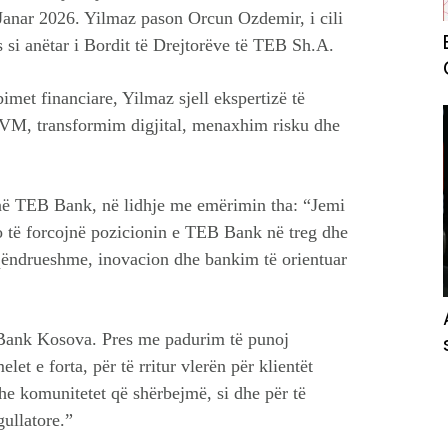
Janar 2026. Yilmaz pason Orcun Ozdemir, i cili
s si anëtar i Bordit të Drejtorëve të TEB Sh.A.
imet financiare, Yilmaz sjell ekspertizë të
NVM, transformim digjital, menaxhim risku dhe
 në TEB Bank, në lidhje me emërimin tha: “Jemi
do të forcojnë pozicionin e TEB Bank në treg dhe
 qëndrueshme, inovacion dhe bankim të orientuar
 Bank Kosova. Pres me padurim të punoj
et e forta, për të rritur vlerën për klientët
dhe komunitetet që shërbejmë, si dhe për të
gullatore.”