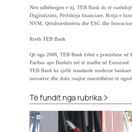
Nën udhëheqjen e tij, TEB Bank do të vazhdojë t
Digjitalizimi, Përfshirja financiare, Rritja e bi
NVM, Qëndrueshmëria dhe ESG dhe Inovacion
Rreth TEB Bank
Që nga 2008, TEB Bank është e pranishme në K
Paribas apo Bankën më të madhe në Eurozonë. Me
TEB Bank ka sjellë standarde moderne bankare 
inovative dhe duke ruajtur marrëdhënie të ngush
Të fundit nga rubrika