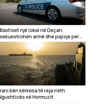
Bastiset një lokal në Deçan,
sekuestrohen armë dhe pajisje për
bixhoz
Irani bën kërkesa të reja rreth
Ngushticës së Hormuzit