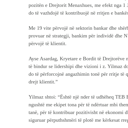
pozitën e Drejtorit Menaxhues, me efekt nga 1 
do të vazhdojë të kontribuojë në rritjen e bankë
Me 19 vite përvojë në sektorin bankar dhe shërb
provuar në strategji, bankim për individë dhe 
përvojë të klientit.
Ayse Asardag, Kryetare e Bordit të Drejtorëve
të bindur se lidershipi dhe vizioni i z. Yilmaz 
do të përforcojnë angazhimin tonë për rritje të
drejt klientit.”
Yilmaz shtoi: “Është një nder të udhëheq TEB
ngushtë me ekipet tona për të ndërtuar mbi themel
tanë, për të kontribuar pozitivisht në ekonomi 
siguruar përputhshmëri të plotë me kërkesat rre