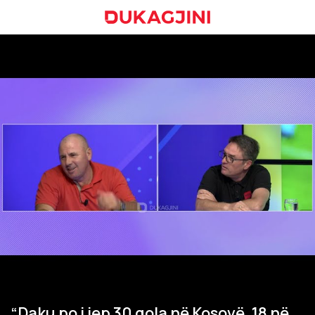
“Daku po i jep 30 gola në Kosovë, 18 në