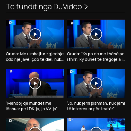
Të fundit nga DuVideo
Gruda: Me u mbajtur zgjedhje
Gruda: “Ky po do me thënë po
çdo një javë, çdo të diel, nuk
i thirri, ky duhet të tregojë a ia
kam votë për president të VV-
jep presidentin opozitës”
së
“Mendoj që mundet me
“Jo, nuk jemi pishman, nuk jemi
lëshuar pe LDK-ja, jo VV-ja” –
të interesuar për teatër”
Dardan Gashi:”Nëse LDK
Gruda thotë se në takim me
insiston në president…”
Kurtin nuk ka..