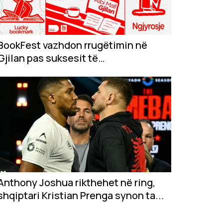
BookFest vazhdon rrugëtimin në
Gjilan pas suksesit të
jashtëzakonshëm në...
Anthony Joshua rikthehet në ring,
shqiptari Kristian Prenga synon ta...