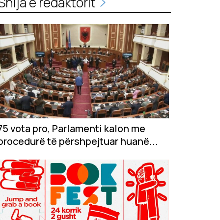
Shija e redaktorit
75 vota pro, Parlamenti kalon me
procedurë të përshpejtuar huanë...