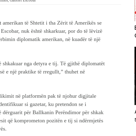
dimor, Gabriel Escobar
erikan të Shtetit i tha Zërit të Amerikës se
 Escobar, nuk është shkarkuar, por do të lëvizë
hërbimin diplomatik amerikan, në kuadër të një
shkakuar nga detyra e tij. Të gjithë diplomatët
së e një praktike të rregullt,” thuhet në
ikimit në platformën pak të njohur digjitale
entifikuar si gazetar, ku pretendon se i
të dërguarit për Ballkanin Perëndimor për shkak
resit që komprometon pozitën e tij si ndërmjetës
ës.