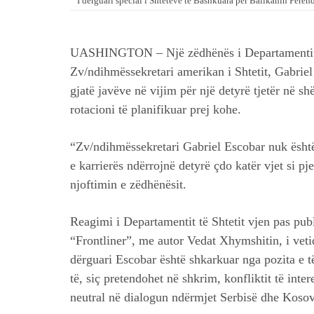
I dërguari special i Shteteve të Bashkuara për Ballkanin Perën
UASHINGTON – Një zëdhënës i Departamentit am
Zv/ndihmëssekretari amerikan i Shtetit, Gabriel
gjatë javëve në vijim për një detyrë tjetër në s
rotacioni të planifikuar prej kohe.
“Zv/ndihmëssekretari Gabriel Escobar nuk është 
e karrierës ndërrojnë detyrë çdo katër vjet si pje
njoftimin e zëdhënësit.
Reagimi i Departamentit të Shtetit vjen pas publ
“Frontliner”, me autor Vedat Xhymshitin, i vetid
dërguari Escobar është shkarkuar nga pozita e 
të, siç pretendohet në shkrim, konfliktit të inte
neutral në dialogun ndërmjet Serbisë dhe Kosov