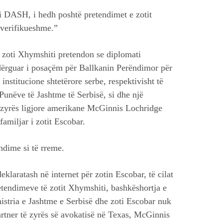
i DASH, i hedh poshtë pretendimet e zotit
 verifikueshme.”
j, zoti Xhymshiti pretendon se diplomati
 dërguar i posaçëm për Ballkanin Perëndimor për
 institucione shtetërore serbe, respektivisht të
Punëve të Jashtme të Serbisë, si dhe një
e zyrës ligjore amerikane McGinnis Lochridge
amiljar i zotit Escobar.
ndime si të rreme.
laratash në internet për zotin Escobar, të cilat
etendimeve të zotit Xhymshiti, bashkëshortja e
istria e Jashtme e Serbisë dhe zoti Escobar nuk
partner të zyrës së avokatisë në Texas, McGinnis