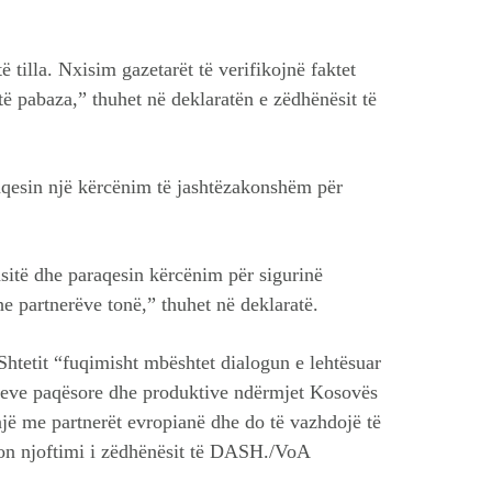
 tilla. Nxisim gazetarët të verifikojnë faktet
ë pabaza,” thuhet në deklaratën e zëdhënësit të
aqesin një kërcënim të jashtëzakonshëm për
sitë dhe paraqesin kërcënim për sigurinë
e partnerëve tonë,” thuhet në deklaratë.
htetit “fuqimisht mbështet dialogun e lehtësuar
ieve paqësore dhe produktive ndërmjet Kosovës
një me partnerët evropianë dhe do të vazhdojë të
ndon njoftimi i zëdhënësit të DASH./VoA