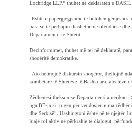
Lochridge LLP,” thuhet në deklaratën e DASH.
“Është e papërgjegjshme të botohen gënjeshtra të
para se të përhapin thashetheme ofenduese dhe t
Departamentit të Shtetit.
Dezinformimet, thuhet më tej në deklaratë, par
shoqëritë demokratike.
“Ato helmojnë diskursin shoqëror, thellojnë nda
kombëtare të Shteteve të Bashkuara, aleatëve dh
Zëdhënësi thekson se Departamenti amerikan i S
nga BE-ja si rrugën për vendosjen e marrëdhën
dhe Serbisë”. Uashingtoni është në të njëjtën li
luajë rol aktiv në përkrahje të dialogut, përfu