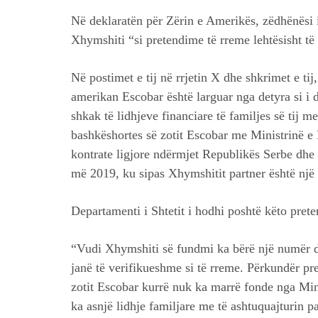
Në deklaratën për Zërin e Amerikës, zëdhënësi 
Xhymshiti “si pretendime të rreme lehtësisht të
Në postimet e tij në rrjetin X dhe shkrimet e ti
amerikan Escobar është larguar nga detyra si i
shkak të lidhjeve financiare të familjes së tij me
bashkëshortes së zotit Escobar me Ministrinë e 
kontrate ligjore ndërmjet Republikës Serbe dh
më 2019, ku sipas Xhymshitit partner është një f
Departamenti i Shtetit i hodhi poshtë këto prete
“Vudi Xhymshiti së fundmi ka bërë një numër dek
janë të verifikueshme si të rreme. Përkundër pr
zotit Escobar kurrë nuk ka marrë fonde nga Min
ka asnjë lidhje familjare me të ashtuquajturin 