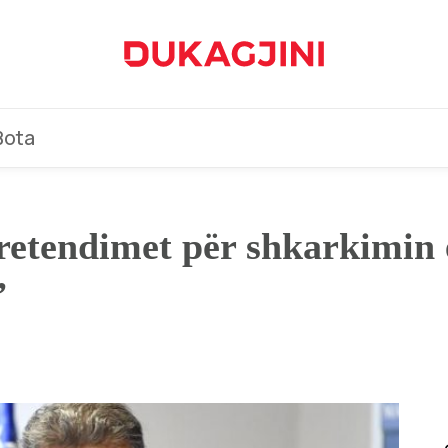
Bota
etendimet për shkarkimin e
”