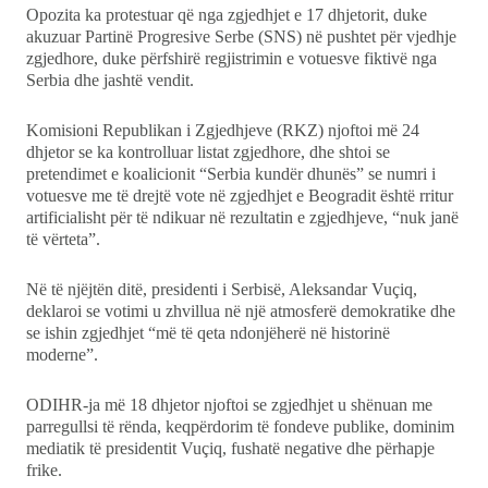
Opozita ka protestuar që nga zgjedhjet e 17 dhjetorit, duke
akuzuar Partinë Progresive Serbe (SNS) në pushtet për vjedhje
zgjedhore, duke përfshirë regjistrimin e votuesve fiktivë nga
Serbia dhe jashtë vendit.
Komisioni Republikan i Zgjedhjeve (RKZ) njoftoi më 24
dhjetor se ka kontrolluar listat zgjedhore, dhe shtoi se
pretendimet e koalicionit “Serbia kundër dhunës” se numri i
votuesve me të drejtë vote në zgjedhjet e Beogradit është rritur
artificialisht për të ndikuar në rezultatin e zgjedhjeve, “nuk janë
të vërteta”.
Në të njëjtën ditë, presidenti i Serbisë, Aleksandar Vuçiq,
deklaroi se votimi u zhvillua në një atmosferë demokratike dhe
se ishin zgjedhjet “më të qeta ndonjëherë në historinë
moderne”.
ODIHR-ja më 18 dhjetor njoftoi se zgjedhjet u shënuan me
parregullsi të rënda, keqpërdorim të fondeve publike, dominim
mediatik të presidentit Vuçiq, fushatë negative dhe përhapje
frike.