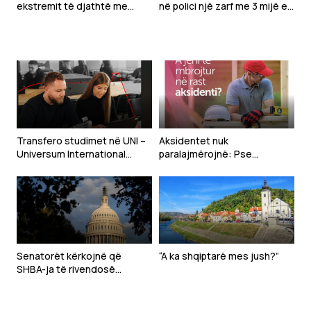
ekstremit të djathtë me
në polici një zarf me 3 mijë e
Ballkanin
800 euro të gjetura
Transfero studimet në UNI –
Aksidentet nuk
Universum International
paralajmërojnë: Pse
College, i fuqizuar nga
bizneset në Kosovë duhet t’i
Arizona State University,
sigurojnë punëtorët
universiteti publik më i madh
në SHBA
Senatorët kërkojnë që
“A ka shqiptarë mes jush?”
SHBA-ja të rivendosë
sanksione ndaj zyrtarëve të
Republikës Sërpska