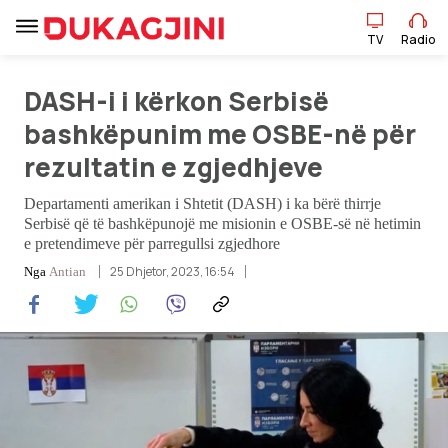
TV
Radio
DASH-i i kërkon Serbisë
TV
Radio
bashkëpunim me OSBE-në për
rezultatin e zgjedhjeve
Lajme
Departamenti amerikan i Shtetit (DASH) i ka bërë thirrje
Serbisë që të bashkëpunojë me misionin e OSBE-së në hetimin
Sport
e pretendimeve për parregullsi zgjedhore
25 Dhjetor, 2023, 16:54
Nga
Antian
Pikëpamje
Art Jete
Kulturë
Showbiz