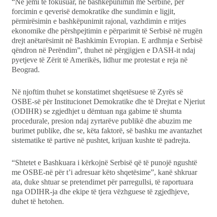
“Ne jemi të fokusuar, në bashkëpunimin me Serbinë, për
forcimin e qeverisë demokratike dhe sundimin e ligjit,
përmirësimin e bashkëpunimit rajonal, vazhdimin e rritjes
ekonomike dhe përshpejtimin e përparimit të Serbisë në rrugën
drejt anëtarësimit në Bashkimin Evropian. E ardhmja e Serbisë
qëndron në Perëndim”, thuhet në përgjigjen e DASH-it ndaj
pyetjeve të Zërit të Amerikës, lidhur me protestat e reja në
Beograd.
Në njoftim thuhet se konstatimet shqetësuese të Zyrës së
OSBE-së për Institucionet Demokratike dhe të Drejtat e Njeriut
(ODIHR) se zgjedhjet u dëmtuan nga gabime të shumta
procedurale, presion ndaj zyrtarëve publikë dhe abuzim me
burimet publike, dhe se, këta faktorë, së bashku me avantazhet
sistematike të partive në pushtet, krijuan kushte të padrejta.
“Shtetet e Bashkuara i kërkojnë Serbisë që të punojë ngushtë
me OSBE-në për t’i adresuar këto shqetësime”, kanë shkruar
ata, duke shtuar se pretendimet për parregullsi, të raportuara
nga ODIHR-ja dhe ekipe të tjera vëzhguese të zgjedhjeve,
duhet të hetohen.