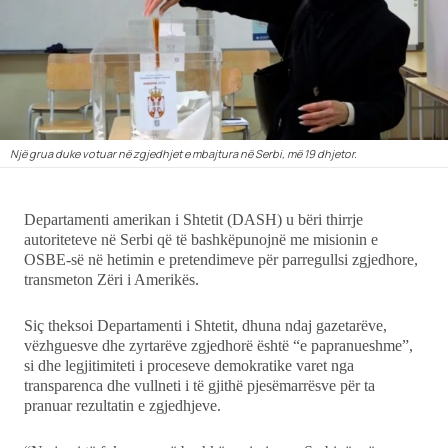
Ekonomi
Teknologji
Udhëtime
Një grua duke votuar në zgjedhjet e mbajtura në Serbi, më 19 dhjetor.
DuVideo
Departamenti amerikan i Shtetit (DASH) u bëri thirrje
autoriteteve në Serbi që të bashkëpunojnë me misionin e
OSBE-së në hetimin e pretendimeve për parregullsi zgjedhore,
transmeton Zëri i Amerikës.
Siç theksoi Departamenti i Shtetit, dhuna ndaj gazetarëve,
vëzhguesve dhe zyrtarëve zgjedhorë është “e papranueshme”,
si dhe legjitimiteti i proceseve demokratike varet nga
transparenca dhe vullneti i të gjithë pjesëmarrësve për ta
pranuar rezultatin e zgjedhjeve.