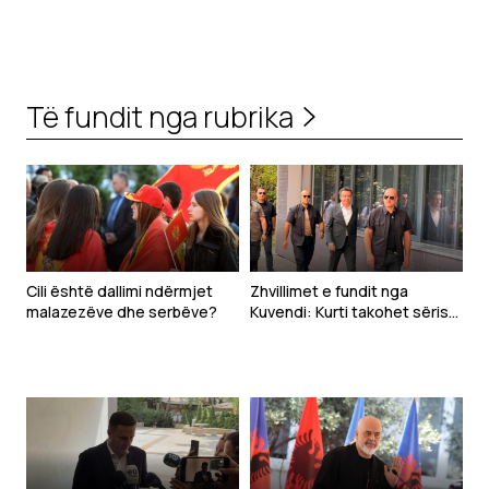
Të fundit nga rubrika
Cili është dallimi ndërmjet
Zhvillimet e fundit nga
malazezëve dhe serbëve?
Kuvendi: Kurti takohet sërish
Abdixhikun