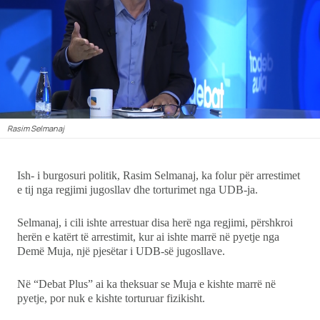
Ekonomi
Teknologji
Udhëtime
DuVideo
Rasim Selmanaj
Ish- i burgosuri politik, Rasim Selmanaj, ka folur për arrestimet
e tij nga regjimi jugosllav dhe torturimet nga UDB-ja.
Selmanaj, i cili ishte arrestuar disa herë nga regjimi, përshkroi
herën e katërt të arrestimit, kur ai ishte marrë në pyetje nga
Demë Muja, një pjesëtar i UDB-së jugosllave.
Në “Debat Plus” ai ka theksuar se Muja e kishte marrë në
pyetje, por nuk e kishte torturuar fizikisht.