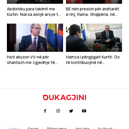
Abdixhiku para takimit me
BE nën presion për anëtarët
Kurtin: Nuk ka asnjë arsye të
e rinj, Rama: Shqipëria, në
vonohet konstituimi i
momentin më të mirë
Kuvendit
Hoti akuzon VV-në për
Hamza i përgjigjet Kurtit: Do
shantazh me zgjedhje të
të kontribuojmë në
jashtëzakonshme
konstituimin e Kuvendit, por
mbetemi në opozitë
Lajme
Sport
Pikëpamje
Art Jete
Kulturë