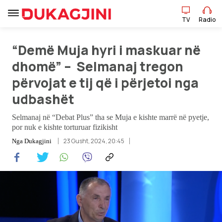
TV
Radio
“Demë Muja hyri i maskuar në
TV
Radio
dhomë” – Selmanaj tregon
përvojat e tij që i përjetoi nga
Lajme
udbashët
Sport
Selmanaj në “Debat Plus” tha se Muja e kishte marrë në pyetje,
por nuk e kishte torturuar fizikisht
Pikëpamje
23 Gusht, 2024, 20:45
Nga
Dukagjini
Art Jete
Kulturë
Showbiz