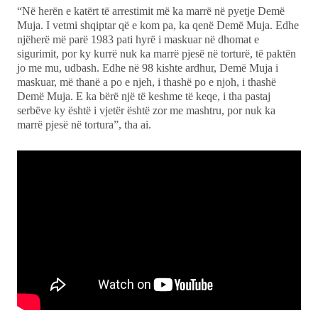
“Në herën e katërt të arrestimit më ka marrë në pyetje Demë
Muja. I vetmi shqiptar që e kom pa, ka qenë Demë Muja. Edhe
njëherë më parë 1983 pati hyrë i maskuar në dhomat e
sigurimit, por ky kurrë nuk ka marrë pjesë në torturë, të paktën
jo me mu, udbash. Edhe në 98 kishte ardhur, Demë Muja i
maskuar, më thanë a po e njeh, i thashë po e njoh, i thashë
Demë Muja. E ka bërë një të keshme të keqe, i tha pastaj
serbëve ky është i vjetër është zor me mashtru, por nuk ka
marrë pjesë në tortura”, tha ai.