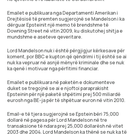
Emailet e publikuara nga Departamenti Amerikan i
Drejtësisë të premten sugjerojnë se Mandelson i ka
dërguar Epsteinit një memo të brendshme të
Downing Street në vitin 2009, ku diskutohej shitja e
mundshme e aseteve qeveritare.
Lord Mandelson nuk i është përgjigjur kërkesave për
koment, por BBC e kupton që qëndrimi i tij është se ai
nuk ka vepruar në asnjë mënyrë kriminale dhe se nuk
ka qenë i motivuar nga përfitimi financiar.
Emailet e publikuara në paketën e dokumenteve
duket se tregojnë se ai e njoftoi paraprakisht
Epsteinin për një paketë shpëtimi prej 500 miliardë
eurosh nga BE-ja për të shpëtuar euron në vitin 2010.
Email-e të tjera sugjerojnë se Epstein bëri 75,000
dollarë në pagesa për Lord Mandelson në tre
transaksione të ndara prej 25,000 dollarësh në vitet
2003 dhe 2004. Lord Mandelson ka thënë se nuk ka të