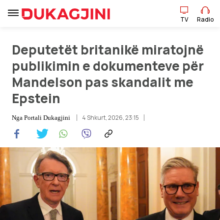
TV
Radio
Deputetët britanikë miratojnë
TV
Radio
publikimin e dokumenteve për
Mandelson pas skandalit me
Epstein
Lajme
4 Shkurt, 2026, 23:15
Nga
Portali Dukagjini
Sport
Pikëpamje
Art Jete
Kulturë
Showbiz