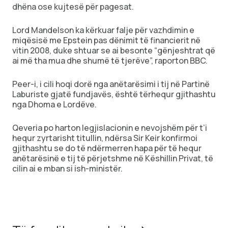
dhëna ose kujtesë për pagesat.
Lord Mandelson ka kërkuar falje për vazhdimin e
miqësisë me Epstein pas dënimit të financierit në
vitin 2008, duke shtuar se ai besonte “gënjeshtrat që
ai më tha mua dhe shumë të tjerëve”, raporton BBC.
Peer-i, i cili hoqi dorë nga anëtarësimi i tij në Partinë
Laburiste gjatë fundjavës, është tërhequr gjithashtu
nga Dhoma e Lordëve.
Qeveria po harton legjislacionin e nevojshëm për t’i
hequr zyrtarisht titullin, ndërsa Sir Keir konfirmoi
gjithashtu se do të ndërmerren hapa për të hequr
anëtarësinë e tij të përjetshme në Këshillin Privat, të
cilin ai e mban si ish-ministër.