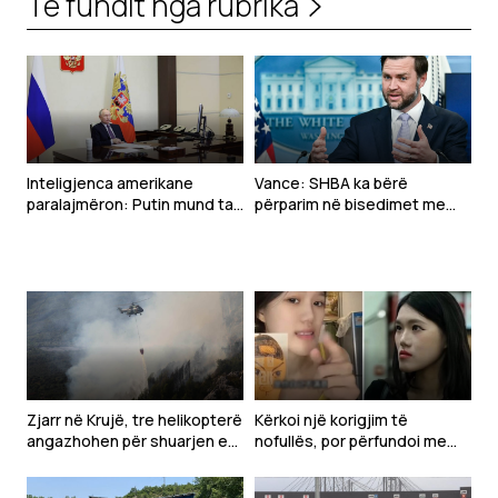
Të fundit nga rubrika
Inteligjenca amerikane
Vance: SHBA ka bërë
paralajmëron: Putin mund ta
përparim në bisedimet me
testojë NATO-n me një sulm
Iranin
të kufizuar
Zjarr në Krujë, tre helikopterë
Kërkoi një korigjim të
angazhohen për shuarjen e
nofullës, por përfundoi me
flakëve – dyshohet për
deformim të madh të
zjarrvënie të qëllimshme
fytyrës-Modelja pushohet