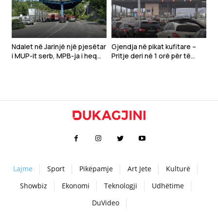
nga puna
Ndalet në Jarinjë një pjesëtar
Gjendja në pikat kufitare –
i MUP-it serb, MPB-ja i heq
Pritje deri në 1 orë për të
shtetësinë e Kosovës
hyrë në Kosovë, situata e
njëjtë edhe për dalje nga
vendi
Lajme
Sport
Pikëpamje
Art Jete
Kulturë
Showbiz
Ekonomi
Teknologji
Udhëtime
DuVideo