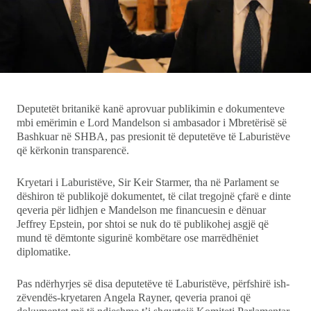
Ekonomi
Teknologji
Udhëtime
Deputetët britanikë kanë aprovuar publikimin e dokumenteve
mbi emërimin e Lord Mandelson si ambasador i Mbretërisë së
Bashkuar në SHBA, pas presionit të deputetëve të Laburistëve
DuVideo
që kërkonin transparencë.
Kryetari i Laburistëve, Sir Keir Starmer, tha në Parlament se
dëshiron të publikojë dokumentet, të cilat tregojnë çfarë e dinte
qeveria për lidhjen e Mandelson me financuesin e dënuar
Jeffrey Epstein, por shtoi se nuk do të publikohej asgjë që
mund të dëmtonte sigurinë kombëtare ose marrëdhëniet
diplomatike.
Pas ndërhyrjes së disa deputetëve të Laburistëve, përfshirë ish-
zëvendës-kryetaren Angela Rayner, qeveria pranoi që