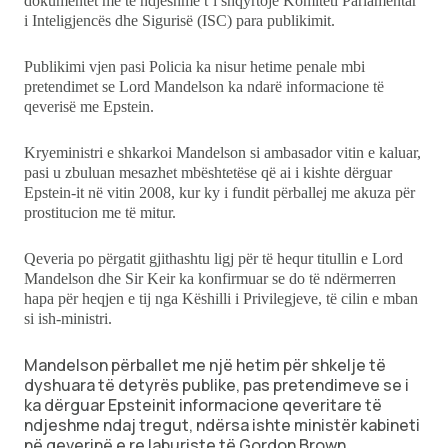
dokumentet më të ndjeshme t’i shqyrtojë Komiteti Parlamentar
i Inteligjencës dhe Sigurisë (ISC) para publikimit.
Publikimi vjen pasi Policia ka nisur hetime penale mbi
pretendimet se Lord Mandelson ka ndarë informacione të
qeverisë me Epstein.
Kryeministri e shkarkoi Mandelson si ambasador vitin e kaluar,
pasi u zbuluan mesazhet mbështetëse që ai i kishte dërguar
Epstein-it në vitin 2008, kur ky i fundit përballej me akuza për
prostitucion me të mitur.
Qeveria po përgatit gjithashtu ligj për të hequr titullin e Lord
Mandelson dhe Sir Keir ka konfirmuar se do të ndërmerren
hapa për heqjen e tij nga Këshilli i Privilegjeve, të cilin e mban
si ish-ministri.
Mandelson përballet me një hetim për shkelje të
dyshuara të detyrës publike, pas pretendimeve se i
ka dërguar Epsteinit informacione qeveritare të
ndjeshme ndaj tregut, ndërsa ishte ministër kabineti
në qeverinë e re laburiste të Gordon Brown.