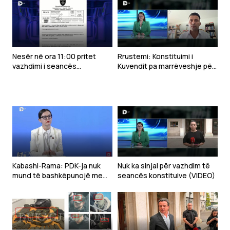
Nesër në ora 11:00 pritet
Rrustemi: Konstituimi i
vazhdimi i seancës
Kuvendit pa marrëveshje për
konstituive të Kuvendit
presidentin çon drejt
zgjedhjeve
Kabashi-Rama: PDK-ja nuk
Nuk ka sinjal për vazhdim të
mund të bashkëpunojë me
seancës konstituive (VIDEO)
Kurtin, po e çon vendin drejt
krizës shtetërore