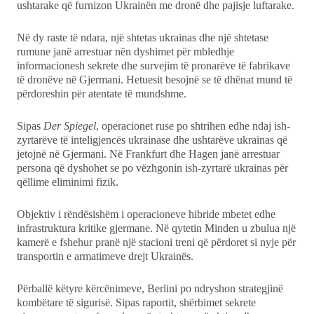
ushtarake që furnizon Ukrainën me dronë dhe pajisje luftarake.
Në dy raste të ndara, një shtetas ukrainas dhe një shtetase
rumune janë arrestuar nën dyshimet për mbledhje
informacionesh sekrete dhe survejim të pronarëve të fabrikave
të dronëve në Gjermani. Hetuesit besojnë se të dhënat mund të
përdoreshin për atentate të mundshme.
Sipas
Der Spiegel
, operacionet ruse po shtrihen edhe ndaj ish-
zyrtarëve të inteligjencës ukrainase dhe ushtarëve ukrainas që
jetojnë në Gjermani. Në Frankfurt dhe Hagen janë arrestuar
persona që dyshohet se po vëzhgonin ish-zyrtarë ukrainas për
qëllime eliminimi fizik.
Objektiv i rëndësishëm i operacioneve hibride mbetet edhe
infrastruktura kritike gjermane. Në qytetin Minden u zbulua një
kamerë e fshehur pranë një stacioni treni që përdoret si nyje për
transportin e armatimeve drejt Ukrainës.
Përballë këtyre kërcënimeve, Berlini po ndryshon strategjinë
kombëtare të sigurisë. Sipas raportit, shërbimet sekrete