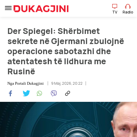
TV
Radio
Der Spiegel: Shërbimet
sekrete në Gjermani zbulojnë
TV
Radio
operacione sabotazhi dhe
atentatesh të lidhura me
Lajme
Rusinë
Sport
9 Maj, 2026, 20:22
Nga
Portali Dukagjini
Pikëpamje
Art Jete
Kulturë