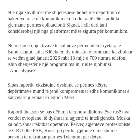
Një nga zhvillimet më shqetësuese lidhet me depërtimin e
hakerëve rusë në komunikimet e koduara të elitës politike
gjermane përmes aplikacionit Signal, i cili deri tani
konsiderohej një nga platformat më të sigurta për komunikim.
Në mesin e objektivave të sulmeve përmenden kryetarja e
Bundestagut, Julia Klöckner, dy ministre gjermmane ka zbuluar
se vetëm gjatë janarit 2026 mbi 13 mijë e 700 numra telefoni
ishin shënjestër e një programi malinj rus të njohur si
“ApocalypseZ”.
Sipas raportit, ekzistojnë dyshime se përmes këtyre
depërtimeve mund të jenë komprometuar edhe komunikimet e
kancelarit gjerman Friedrich Merz.
Raporti thekson se pas dëbimit të qindra diplomatëve rusë nga
vendet evropiane, të dyshuar si agjentë të inteligjencës, Moska
ka ndryshuar taktikat operative. Përveç agjentëve profesionistë
të GRU dhe FSB, Rusia po përdor gjithnjë e më shumë
persona të rekrutuar përmes Telegram për detyra