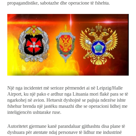
propagandistike, sabotazhe dhe operacione të fshehta.
Një nga incidentet më serioze përmendet ai në Leipzig/Halle
Airport, ku një pako e ardhur nga Lituania mori flakë para se të
ngarkohej në avion. Hetuesit dyshojnë se pajisja ndezëse ishte
fshehur brenda një jastëku masazhi dhe se operacioni lidhej me
inteligjencën ushtarake ruse.
Autoritetet gjermane kanë parandaluar gjithashtu disa plane të
dyshuara për atentate ndaj personave të lidhur me industrinë