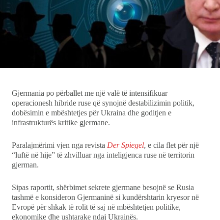
Showbiz
Ekonomi
Teknologji
Udhëtime
Gjermania po përballet me një valë të intensifikuar
DuVideo
operacionesh hibride ruse që synojnë destabilizimin politik,
dobësimin e mbështetjes për Ukraina dhe goditjen e
infrastrukturës kritike gjermane.
Paralajmërimi vjen nga revista
Der Spiegel
, e cila flet për një
“luftë në hije” të zhvilluar nga inteligjenca ruse në territorin
gjerman.
Sipas raportit, shërbimet sekrete gjermane besojnë se Rusia
tashmë e konsideron Gjermaninë si kundërshtarin kryesor në
Evropë për shkak të rolit të saj në mbështetjen politike,
ekonomike dhe ushtarake ndaj Ukrainës.