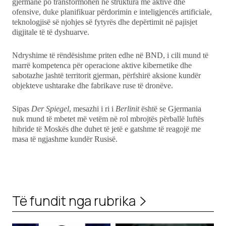
gjermane po transformohen në struktura më aktive dhe
ofensive, duke planifikuar përdorimin e inteligjencës artificiale,
teknologjisë së njohjes së fytyrës dhe depërtimit në pajisjet
digjitale të të dyshuarve.
Ndryshime të rëndësishme priten edhe në BND, i cili mund të
marrë kompetenca për operacione aktive kibernetike dhe
sabotazhe jashtë territorit gjerman, përfshirë aksione kundër
objekteve ushtarake dhe fabrikave ruse të dronëve.
Sipas
Der Spiegel
, mesazhi i ri i
Berlinit
është se Gjermania
nuk mund të mbetet më vetëm në rol mbrojtës përballë luftës
hibride të Moskës dhe duhet të jetë e gatshme të reagojë me
masa të ngjashme kundër Rusisë.
Të fundit nga rubrika