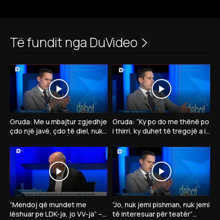
Të fundit nga DuVideo
Gruda: Me u mbajtur zgjedhje
Gruda: “Ky po do me thënë po
çdo një javë, çdo të diel, nuk
i thirri, ky duhet të tregojë a ia
kam votë për president të VV-
jep presidentin opozitës”
së
“Mendoj që mundet me
“Jo, nuk jemi pishman, nuk jemi
lëshuar pe LDK-ja, jo VV-ja” –
të interesuar për teatër”