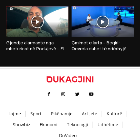
Dardan Gashi:”Nëse LDK
Gruda thotë se në takim me
insiston në president…”
Kurtin nuk ka..
Gjendje alarmante nga
Çmimet e larta – Beqiri:
mbeturinat në Podujevë – Flet
Qeveria duhet të ndërhyjë
drejtori i Shërbimeve Publike,
me masa për qytetarët dhe
Bahri Selimi
bizneset
Lajme
Sport
Pikëpamje
Art Jete
Kulturë
Showbiz
Ekonomi
Teknologji
Udhëtime
DuVideo