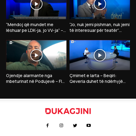
“Mendoj që mundet me
“Jo, nuk jemi pishman, nuk jemi
lëshuar pe LDK-ja, jo VV-ja” –
të interesuar për teatër”
Dardan Gashi:”Nëse LDK
Gruda thotë se në takim me
insiston në president…”
Kurtin nuk ka..
Gjendje alarmante nga
Çmimet e larta – Beqiri:
mbeturinat në Podujevë – Flet
Qeveria duhet të ndërhyjë
drejtori i Shërbimeve Publike,
me masa për qytetarët dhe
Bahri Selimi
bizneset