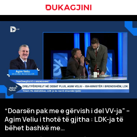
“Doarsën pak me e gërvish i del VV-ja” –
Agim Veliu i thotë të gjitha : LDK-ja të
bëhet bashkë me…