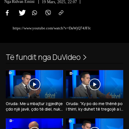
Nga
Ridvan Emini
19 Mars, 2025, 22:07
https://www.youtube.com/watch?v=DaWjQ74JFJc
Të fundit nga DuVideo
Gruda: Me u mbajtur zgjedhje
Gruda: “Ky po do me thënë po
çdo një javë, çdo të diel, nuk
i thirri, ky duhet të tregojë a ia
kam votë për president të VV-
jep presidentin opozitës”
së