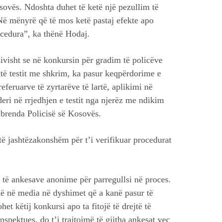
ovës. Ndoshta duhet të ketë një pezullim të
Në mënyrë që të mos ketë pastaj efekte apo
ocedura”, ka thënë Hodaj.
zivisht se në konkursin për gradim të policëve
jatë testit me shkrim, ka pasur keqpërdorime e
referuarve të zyrtarëve të lartë, aplikimi në
deri në rrjedhjen e testit nga njerëz me ndikim
, brenda Policisë së Kosovës.
të jashtëzakonshëm për t’i verifikuar procedurat
të ankesave anonime për parregullsi në proces.
në në media në dyshimet që a kanë pasur të
het këtij konkursi apo ta fitojë të drejtë të
nspektues, do t’i trajtojmë të gjitha ankesat veç