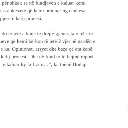
, për shkak se në fundjavën e kaluar kemi
rahas ankesave që kemi pranuar nga ankesat
jesë e këtij procesi.
do të jetë a kanë të drejtë gjenerata e 54-t të
oneve që kemi kërkon të jetë 2 vjet në gardën e
k e ka. Opinionet, arsyet dhe baza që ata kanë
ë këtij procesi. Dhe në fund to të bëjmë raport
ë tejkaluar ky kufizim…”, ka thënë Hodaj.