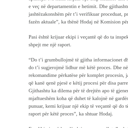
e veç në departamentin e hetimit. Dhe gjithasht
jashtëzakonshëm për t’i verifikuar proceduat, pr
fazën aktuale”, ka thënë Hodaj në Komision për
Pasi është krijuar ekipi i veçantë që do ta inspe
shpejt me një raport.
“Do t’i grumbullojmë të gjitha informacionet d
do t’i sugjerojmë lidhur më këtë proces. Dhe në
rekomandime përkatëse për komplet procesin, ja
që kanë qenë pjesë e këtij procesi për disa parre
Gjithashtu ka dilema për të drejtën apo të gjener
mjaftueshëm koha që duhet të kalojnë në gardën 
punuar, kemi krijuar një ekip të veçantë që do t
raport për këtë proces”, ka shtuar Hodaj.