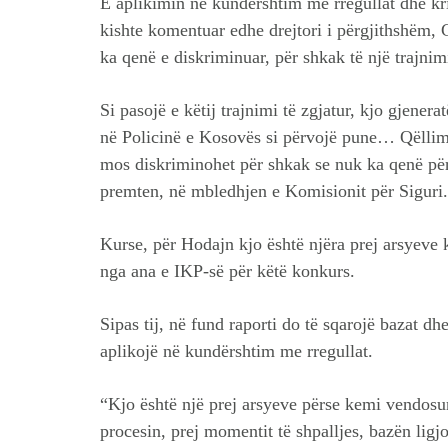
E aplikimin në kundërshtim me rregullat dhe krite
kishte komentuar edhe drejtori i përgjithshëm,
ka qenë e diskriminuar, për shkak të një trajnim
Si pasojë e këtij trajnimi të zgjatur, kjo gjener
në Policinë e Kosovës si përvojë pune… Qëllimi
mos diskriminohet për shkak se nuk ka qenë përg
premten, në mbledhjen e Komisionit për Siguri.
Kurse, për Hodajn kjo është njëra prej arsyeve 
nga ana e IKP-së për këtë konkurs.
Sipas tij, në fund raporti do të sqarojë bazat dhe
aplikojë në kundërshtim me rregullat.
“Kjo është një prej arsyeve përse kemi vendosu
procesin, prej momentit të shpalljes, bazën ligjo