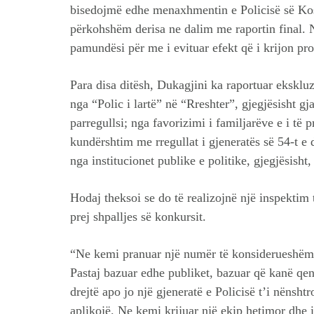
bisedojmë edhe menaxhmentin e Policisë së Kos
përkohshëm derisa ne dalim me raportin final. 
pamundësi për me i evituar efekt që i krijon pr
Para disa ditësh, Dukagjini ka raportuar eksklu
nga “Polic i lartë” në “Rreshter”, gjegjësisht g
parregullsi; nga favorizimi i familjarëve e i të p
kundërshtim me rregullat i gjeneratës së 54-t e 
nga institucionet publike e politike, gjegjësisht
Hodaj theksoi se do të realizojnë një inspektim 
prej shpalljes së konkursit.
“Ne kemi pranuar një numër të konsiderueshëm 
Pastaj bazuar edhe publiket, bazuar që kanë qe
drejtë apo jo një gjeneratë e Policisë t’i nënshtro
aplikojë. Ne kemi krijuar një ekip hetimor dhe i