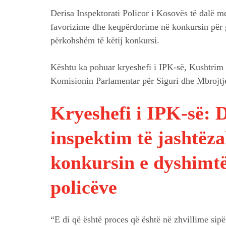
Derisa Inspektorati Policor i Kosovës të dalë m
favorizime dhe keqpërdorime në konkursin për g
përkohshëm të këtij konkursi.
Kështu ka pohuar kryeshefi i IPK-së, Kushtrim H
Komisionin Parlamentar për Siguri dhe Mbrojtj
Kryeshefi i IPK-së: D
inspektim të jashtëz
konkursin e dyshimtë
policëve
“E di që është proces që është në zhvillime sipë