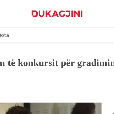
Bota
m të konkursit për gradimin