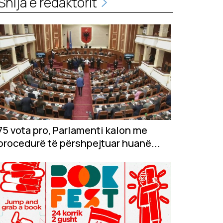
Shija e redaktorit
75 vota pro, Parlamenti kalon me
procedurë të përshpejtuar huanë...