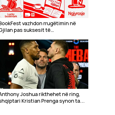
BookFest vazhdon rrugëtimin në
Gjilan pas suksesit të
jashtëzakonshëm në...
Anthony Joshua rikthehet në ring,
shqiptari Kristian Prenga synon ta...