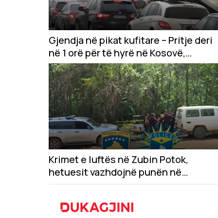
Gjendja në pikat kufitare – Pritje deri
në 1 orë për të hyrë në Kosovë,
situata e njëjtë edhe për dalje nga
vendi
Krimet e luftës në Zubin Potok,
hetuesit vazhdojnë punën në
lokacionin e tretë