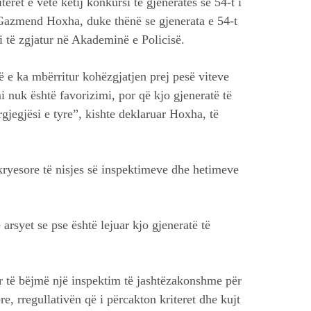
ret e vetë këtij konkursi të gjeneratës së 54-t i
 Gazmend Hoxha, duke thënë se gjenerata e 54-t
i të zgjatur në Akademinë e Policisë.
atë e ka mbërritur kohëzgjatjen prej pesë viteve
 nuk është favorizimi, por që kjo gjeneratë të
jegjësi e tyre”, kishte deklaruar Hoxha, të
kryesore të nisjes së inspektimeve dhe hetimeve
 arsyet se pse është lejuar kjo gjeneratë të
r të bëjmë një inspektim të jashtëzakonshme për
re, rregullativën që i përcakton kriteret dhe kujt