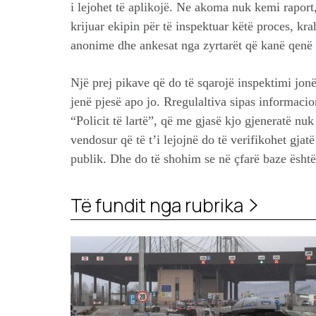
i lejohet të aplikojë. Ne akoma nuk kemi raport
krijuar ekipin për të inspektuar këtë proces, k
anonime dhe ankesat nga zyrtarët që kanë qenë p
Një prej pikave që do të sqarojë inspektimi jonë 
jenë pjesë apo jo. Rregulaltiva sipas informaci
“Policit të lartë”, që me gjasë kjo gjeneratë nu
vendosur që të t’i lejojnë do të verifikohet gjat
publik. Dhe do të shohim se në çfarë baze ësht
Të fundit nga rubrika