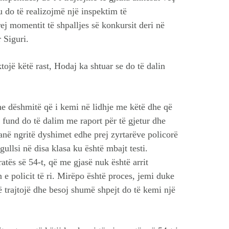
u do të realizojmë një inspektim të
ej momentit të shpalljes së konkursit deri në
 Siguri.
ktojë këtë rast, Hodaj ka shtuar se do të dalin
he dëshmitë që i kemi në lidhje me këtë dhe që
 fund do të dalim me raport për të gjetur dhe
në ngritë dyshimet edhe prej zyrtarëve policorë
gullsi në disa klasa ku është mbajt testi.
atës së 54-t, që me gjasë nuk është arrit
e policit të ri. Mirëpo është proces, jemi duke
ë trajtojë dhe besoj shumë shpejt do të kemi një