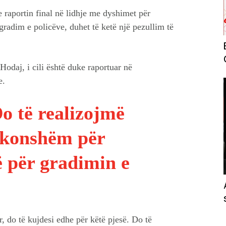
e raportin final në lidhje me dyshimet për
radim e policëve, duhet të ketë një pezullim të
odaj, i cili është duke raportuar në
e.
o të realizojmë
akonshëm për
 për gradimin e
r, do të kujdesi edhe për këtë pjesë. Do të