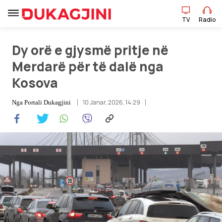
TV
Radio
TV
Radio
Dy orë e gjysmë pritje në
Merdarë për të dalë nga
Kosova
Lajme
10 Janar, 2026, 14:29
Nga
Portali Dukagjini
Sport
Pikëpamje
Art Jete
Kulturë
Showbiz