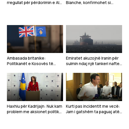
rregullat për përdorimin e AI-
Blanche, konfirmohet si
së në shkolla, synon të
Prokuror i Përgjithshëm i
parandalojë kopjimin
SHBA-së
Ambasada britanike:
Emiratet akuzojnë Iranin për
Politikanët e Kosovës të
sulmin ndaj një tankeri nafte
punojnë urgjentisht për
në Hormuz
zhbllokimin e situatës në
Kuvend
Haxhiu për Kadrijajn: Nuk kam
Kurti pas incidentit me vezë:
problem me aksionet politike
Jam i gatshëm ta paguaj atë
të deputetëve
çmim vetëm të vijnë në takim