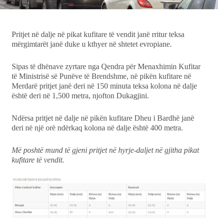
Ekonomi
Pritjet në dalje në pikat kufitare të vendit janë rritur teksa
Teknologji
mërgimtarët janë duke u kthyer në shtetet evropiane.
Udhëtime
Sipas të dhënave zyrtare nga Qendra për Menaxhimin Kufitar
të Ministrisë së Punëve të Brendshme, në pikën kufitare në
DuVideo
Merdarë pritjet janë deri në 150 minuta teksa kolona në dalje
është deri në 1,500 metra, njofton Dukagjini.
Ndërsa pritjet në dalje në pikën kufitare Dheu i Bardhë janë
deri në një orë ndërkaq kolona në dalje është 400 metra.
Më poshtë mund të gjeni pritjet në hyrje-daljet në gjitha pikat
kufitare të vendit.