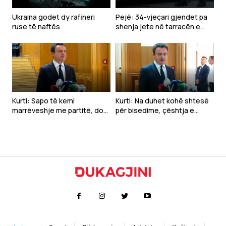
Ukraina godet dy rafineri
Pejë: 34-vjeçari gjendet pa
ruse të naftës
shenja jete në tarracën e
shtëpisë
Kurti: Sapo të kemi
Kurti: Na duhet kohë shtesë
marrëveshje me partitë, do
për bisedime, çështja e
të vazhdojmë seancën
presidentit duhet të zgjidhet
para konstituimit të
institucioneve