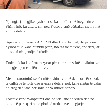
Ekonomi
Teknologji
Një ngjarje tragjike dyshohet se ka ndodhur në bregdetin e
Shëngjinit, ku disa të rinj nga Kosova janë përballur me rrymat
Udhëtime
e forta detare.
DuVideo
Sipas raportimeve të A2 CNN dhe Top Channel, dy persona
dyshohet se kanë humbur jetën, ndërsa tre të tjerë janë dërguar
në spital në gjendje të rëndë.
Ende nuk ka konfirmim zyrtar për numrin e saktë të viktimave
dhe gjendjen e të lënduarve.
Mediat raportojnë se të rinjtë kishin hyrë në det, por për shkak
të dallgëve të forta dhe rrymave detare, nuk kanë arritur të dalin
në breg dhe janë përfshirë në vështirësi serioze.
Forcat e kërkim-shpëtimit dhe policia janë në terren dhe po
punojnë për sqarimin e plotë të rrethanave të ngjarjes.