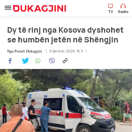
TV
Radio
TV
Radio
Dy të rinj nga Kosova dyshohet
se humbën jetën në Shëngjin
Lajme
3 Qershor, 2026, 18:11
Nga
Portali Dukagjini
Sport
Pikëpamje
Art Jete
Kulturë
Showbiz