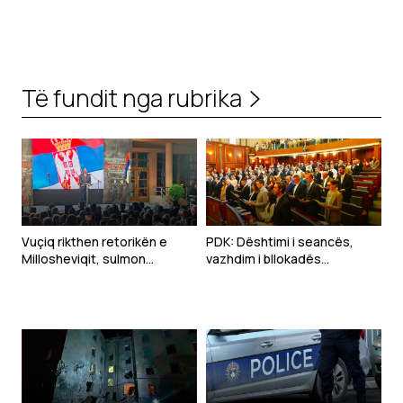
Të fundit nga rubrika
Vuçiq rikthen retorikën e
PDK: Dështimi i seancës,
Millosheviqit, sulmon
vazhdim i bllokadës
Kosovën dhe NATO-n përmes
institucionale nga Kurti
narrativës së viktimizimit
serb