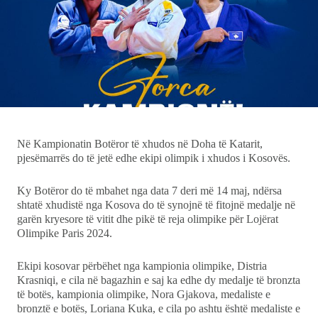
Ekonomi
Teknologji
Udhëtime
DuVideo
Në Kampionatin Botëror të xhudos në Doha të Katarit,
pjesëmarrës do të jetë edhe ekipi olimpik i xhudos i Kosovës.
Ky Botëror do të mbahet nga data 7 deri më 14 maj, ndërsa
shtatë xhudistë nga Kosova do të synojnë të fitojnë medalje në
garën kryesore të vitit dhe pikë të reja olimpike për Lojërat
Olimpike Paris 2024.
Ekipi kosovar përbëhet nga kampionia olimpike, Distria
Krasniqi, e cila në bagazhin e saj ka edhe dy medalje të bronzta
të botës, kampionia olimpike, Nora Gjakova, medaliste e
bronztë e botës, Loriana Kuka, e cila po ashtu është medaliste e