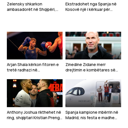
Zelensky shkarkon
Ekstradohet nga Spanja në
ambasadorët në Shqipëri,
Kosovë një i kërkuar për
Kroaci dhe Mal të Zi
tentim vrasjeje
Arjan Shala kërkon fitoren e
Zinedine Zidane merr
tretë radhazi në
drejtimin e kombëtares së
“Homecoming 2”, sfidon
Francës
turkun Ahmet Aksu në Pejë
Anthony Joshua rikthehet në
Spanja kampione mbërrin në
ring, shqiptari Kristian Prenga
Madrid, nis festa e madhe
synon ta tronditë botën e
për heronjtë e Botërorit