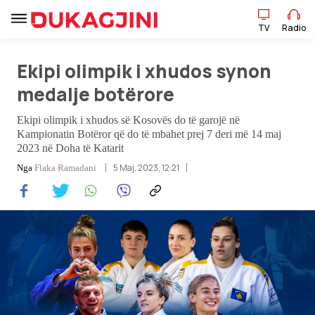
TV
Radio
Ekipi olimpik i xhudos synon
TV
Radio
medalje botërore
Ekipi olimpik i xhudos së Kosovës do të garojë në
Lajme
Kampionatin Botëror që do të mbahet prej 7 deri më 14 maj
2023 në Doha të Katarit
5 Maj, 2023, 12:21
Nga
Flaka Ramadani
Sport
Pikëpamje
Art Jete
Kulturë
Showbiz