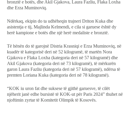
bronztë e botës, dhe Akil Gjakova, Laura Fazliu, Flaka Loxha
dhe Erza Muminoviq.
Ndërkaq, ekipin do ta udhëheqin trajneri Driton Kuka dhe
asistentja e tij, Majlinda Kelmendi, e cila si garuese është dy
herë kampione e botës dhe një herë medaliste e bronztë.
Të hënën do të garojnë Distria Krasniqi e Erza Muminoviq, në
kuadër të kategorisë deri në 52 kilogramë, të martën Nora
Gjakova e Flaka Loxha (kategoria deri në 57 kilogramë) dhe
Akil Gjakova (kategoria deri në 73 kilogramë), të mërkurën
garon Laura Fazliu (kategoria deri në 57 kilogramë), ndërsa të
premten Loriana Kuka (kategoria deri në 78 kilogramë).
“KOK iu uron fat dhe suksese të gjithë garuesve, të cilët
njëherit janë edhe bursistë të KOK-ut për Paris 2024” thuhet në
njoftimin zyrtar të Komitetit Olimpik të Kosovës.