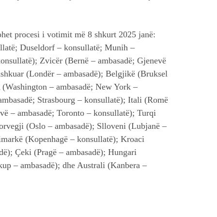
ohet procesi i votimit më 8 shkurt 2025 janë:
latë; Duseldorf – konsullatë; Munih –
konsullatë); Zvicër (Bernë – ambasadë; Gjenevë
Bashkuar (Londër – ambasadë); Belgjikë (Bruksel
A (Washington – ambasadë; New York –
 ambasadë; Strasbourg – konsullatë); Itali (Romë
vë – ambasadë; Toronto – konsullatë); Turqi
orvegji (Oslo – ambasadë); Slloveni (Lubjanë –
markë (Kopenhagë – konsullatë); Kroaci
ë); Çeki (Pragë – ambasadë); Hungari
kup – ambasadë); dhe Australi (Kanbera –