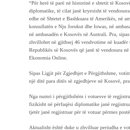
“Për herë të parë në historinë e shtetit të Koso
diplomatike, të cilat janë kryesisht të vendosur
edhe në Shtetet e Bashkuara të Amerikës, në a
konsullatën e Nju Jorukut dhe Iowas, në amba
në ambasadën e Kosovës në Australi. Pra, sipas 
zhvillohet në gjithsej 46 vendvotime në kuadër
Republikës së Kosovës që janë të vendosura në 1
Ekonomia Online.
Sipas Ligjit për Zgjedhjet e Përgjithshme, voti
një ditë para ditës së zgjedhjeve në Kosovë, pra
Nga numri i përgjithshëm i votuesve të regjistr
fizikisht në përfaqësi diplomatike janë regjistr
tjetër janë regjistruar për të votuar përmes post
Aktualisht është duke u zhvilluar periudha e vot