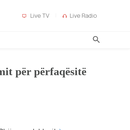
Live TV
Live Radio
it për përfaqësitë