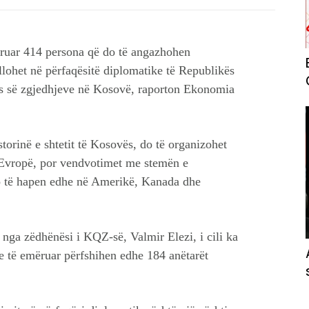
uar 414 persona që do të angazhohen
illohet në përfaqësitë diplomatike të Republikës
ës së zgjedhjeve në Kosovë, raporton Ekonomia
torinë e shtetit të Kosovës, do të organizohet
ë Evropë, por vendvotimet me stemën e
 të hapen edhe në Amerikë, Kanada dhe
nga zëdhënësi i KQZ-së, Valmir Elezi, i cili ka
e të emëruar përfshihen edhe 184 anëtarët