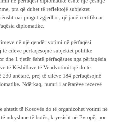
mit në përfaqësi diplomatike është një çështje
hme, pra që duhet të reflektojë subjektet
ënshtruar pragut zgjedhor, që janë certifikuar
rfaqësia diplomatike.
imeve në një qendër votimi në përfaqësi
 të cilëve përfaqësojnë subjektet politike
or dhe 1 tjetër është përfaqësues nga përfaqësia
ëve të Këshillave të Vendvotimit që do të
 230 anëtarë, prej të cilëve 184 përfaqësojnë
iplomatike. Ndërkaq, numri i anëtarëve rezervë
 e shtetit të Kosovës do të organizohet votimi në
 të ndryshme të botës, kryesisht në Evropë, por
.