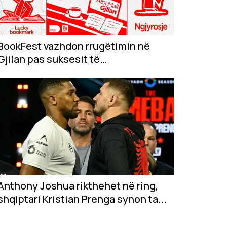
BookFest vazhdon rrugëtimin në
Gjilan pas suksesit të
jashtëzakonshëm në...
Anthony Joshua rikthehet në ring,
shqiptari Kristian Prenga synon ta...