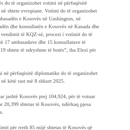
vës do të organizohet votimi në përfaqësitë
a në shtete evropiane. Votimi do të organizohet
mbasadën e Kosovës në Uashington, në
sadën dhe konsullatën e Kosovës në Kanada dhe
vendimit të KQZ-së, procesi i votimit do të
 të 17 ambasadave dhe 15 konsullatave të
9 shtete të ndryshme të botës”, tha Elezi për
mi në përfaqësitë diplomatike do të organizohet
 në këtë rast më 8 shkurt 2025.
uar jashtë Kosovës prej 104,924, për të votuar
uar 20,399 shtetas të Kosovës, ndërkaq pjesa
ës.
imit për rreth 85 mijë shtetas të Kosovës që