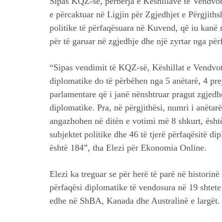
Sipas KQZ-së, përbërja e Këshillave të Vendvoti
e përcaktuar në Ligjin për Zgjedhjet e Përgjiths
politike të përfaqësuara në Kuvend, që iu kanë n
për të garuar në zgjedhje dhe një zyrtar nga pë
“Sipas vendimit të KQZ-së, Këshillat e Vendvot
diplomatike do të përbëhen nga 5 anëtarë, 4 prej
parlamentare që i janë nënshtruar pragut zgjedh
diplomatike. Pra, në përgjithësi, numri i anëtar
angazhohen në ditën e votimi më 8 shkurt, është
subjektet politike dhe 46 të tjerë përfaqësitë d
është 184”, tha Elezi për Ekonomia Online.
Elezi ka treguar se për herë të parë në historinë
përfaqësi diplomatike të vendosura në 19 shtete
edhe në ShBA, Kanada dhe Australinë e largët