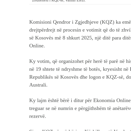
Zëdhënësi i KQZ-së, Valmir Elezi.
Komisioni Qendror i Zgjedhjeve (KQZ) ka emër
drejtpërdrejt në procesin e votimit që do të zhv
së Kosovës më 8 shkurt 2025, një ditë para dit
Online.
Ky votim, që organizohet për herë të parë në his
në 19 shtete të ndryshme të botës, kryesisht n
Republikës së Kosovës dhe logon e KQZ-së, do
Australi.
Ky lajm është bërë i ditur për Ekonomia Online 
treguar se në numrin e përgjithshëm të anëtarëv
rezervë.