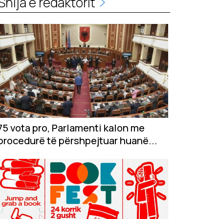
Shija e redaktorit
75 vota pro, Parlamenti kalon me
procedurë të përshpejtuar huanë...