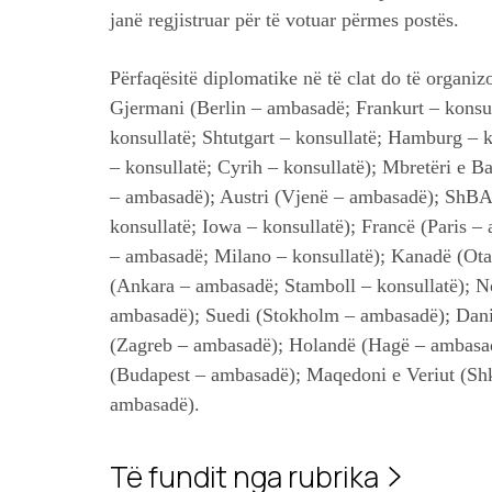
janë regjistruar për të votuar përmes postës.
Përfaqësitë diplomatike në të clat do të organiz
Gjermani (Berlin – ambasadë; Frankurt – konsul
konsullatë; Shtutgart – konsullatë; Hamburg – 
– konsullatë; Cyrih – konsullatë); Mbretëri e 
– ambasadë); Austri (Vjenë – ambasadë); ShB
konsullatë; Iowa – konsullatë); Francë (Paris –
– ambasadë; Milano – konsullatë); Kanadë (Ota
(Ankara – ambasadë; Stamboll – konsullatë); N
ambasadë); Suedi (Stokholm – ambasadë); Dani
(Zagreb – ambasadë); Holandë (Hagë – ambasad
(Budapest – ambasadë); Maqedoni e Veriut (Sh
ambasadë).
Të fundit nga rubrika