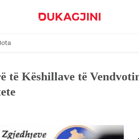
Bota
 të Këshillave të Vendvotim
tete