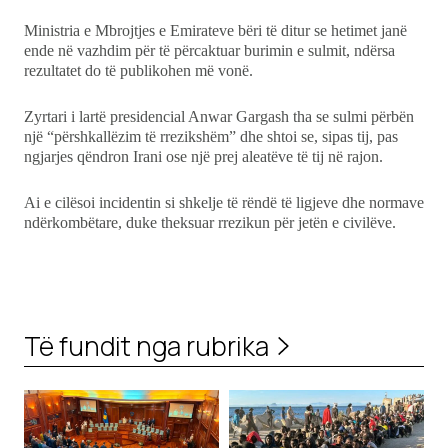
Ministria e Mbrojtjes e Emirateve bëri të ditur se hetimet janë
ende në vazhdim për të përcaktuar burimin e sulmit, ndërsa
rezultatet do të publikohen më vonë.
Zyrtari i lartë presidencial Anwar Gargash tha se sulmi përbën
një “përshkallëzim të rrezikshëm” dhe shtoi se, sipas tij, pas
ngjarjes qëndron Irani ose një prej aleatëve të tij në rajon.
Ai e cilësoi incidentin si shkelje të rëndë të ligjeve dhe normave
ndërkombëtare, duke theksuar rrezikun për jetën e civilëve.
Të fundit nga rubrika