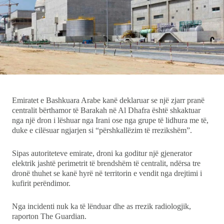
Ekonomi
Teknologji
Udhëtime
DuVideo
Emiratet e Bashkuara Arabe kanë deklaruar se një zjarr pranë
centralit bërthamor të Barakah në Al Dhafra është shkaktuar
nga një dron i lëshuar nga Irani ose nga grupe të lidhura me të,
duke e cilësuar ngjarjen si “përshkallëzim të rrezikshëm”.
Sipas autoriteteve emirate, droni ka goditur një gjenerator
elektrik jashtë perimetrit të brendshëm të centralit, ndërsa tre
dronë thuhet se kanë hyrë në territorin e vendit nga drejtimi i
kufirit perëndimor.
Nga incidenti nuk ka të lënduar dhe as rrezik radiologjik,
raporton The Guardian.