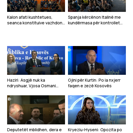
Kalon afati kushtetues,
Spanja kërcënon Italinë me
seanca konstituive vazhdon
kundërmasa për kontrollet
nesër
kufitare pas krizës në Ceuta
Haziri: Asgjë nuk ka
Gjini për Kurtin: Po ia nxjerr
ndryshuar, Vjosa Osmani
faqen e zezë Kosovës
mbetet emri i LDK-së për
presidente
Deputetët mblidhen, dera e
Kryeziu-Hyseni: Opozita po