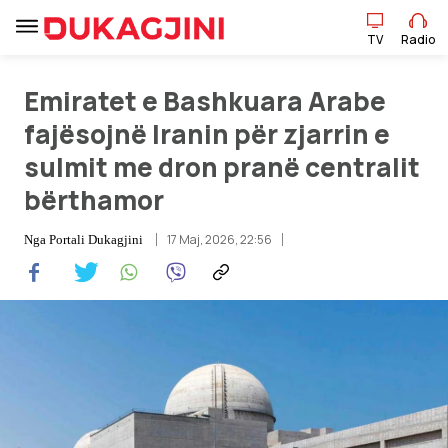
TV
Radio
TV
Radio
Emiratet e Bashkuara Arabe
fajësojnë Iranin për zjarrin e
sulmit me dron pranë centralit
Lajme
bërthamor
Sport
17 Maj, 2026, 22:56
Nga
Portali Dukagjini
Pikëpamje
Art Jete
Kulturë
Showbiz