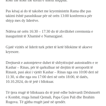
kokë më kokë me kreun e shtetit shqiptar.
Pas kësaj ai do të takohet me kryeministrin Rama dhe pas
takimi është parashikuar për në orën 13:00 konferenca për
shtyp mes dy liderëve.
Ndërsa në orën 16:30 – 17:30 do të zhvillohet ceremonia e
inaugurimit të Xhamisë e Namazgjasë.
Gjatë vizitës së liderit turk pritet të ketë bllokime të akseve
kryesore.
Drejtuesit e automjeteve duhet të shfrytëzojnë autostradën e re
Kashar – Rinas, për të qarkulluar në drejtim të aeroportit të
Rinasit, pasi aksi i vjetër Kashar – Rinas nga ora 10:00 deri në
11:30, si dhe nga ora 17:00 deri në orën 18:00, të datës,
10.10.2024, do të jetë i bllokuar.
Të tjera rrugë të bllokuara do të jenë edhe bulevardi Dëshmorët
e Kombit, rruga Ismail Qemali, Papa Gjon Pali dhe Ibrahim
Rugova. Të gjitha rrugët janë në qendër.