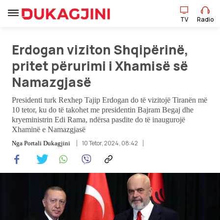
TV
Radio
Erdogan viziton Shqipërinë,
TV
Radio
pritet përurimi i Xhamisë së
Namazgjasë
Lajme
Presidenti turk Rexhep Tajip Erdogan do të vizitojë Tiranën më
10 tetor, ku do të takohet me presidentin Bajram Begaj dhe
Sport
kryeministrin Edi Rama, ndërsa pasdite do të inaugurojë
Xhaminë e Namazgjasë
Pikëpamje
10 Tetor, 2024, 08:42
Nga
Portali Dukagjini
Art Jete
Kulturë
Showbiz