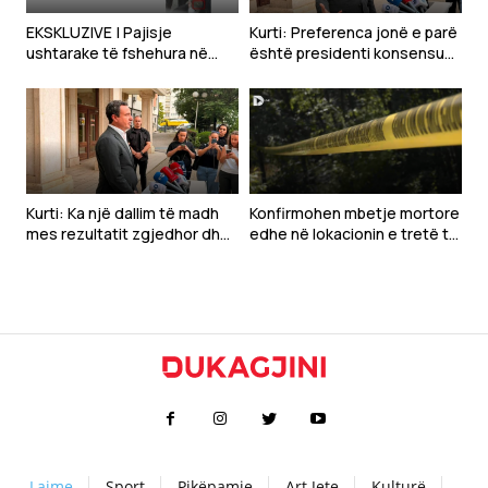
EKSKLUZIVE | Pajisje
Kurti: Preferenca jonë e parë
ushtarake të fshehura në
është presidenti konsensual,
veri, dyshohet lidhja me
partiak i takon VV-së
“Mbrojtjen Civile” – kapelat
përputhen me ato të
përdorura nga pjesëtarët e
saj
Kurti: Ka një dallim të madh
Konfirmohen mbetje mortore
mes rezultatit zgjedhor dhe
edhe në lokacionin e tretë të
kërkesave të LDK-së
dyshuar në Zubin Potok
Lajme
Sport
Pikëpamje
Art Jete
Kulturë