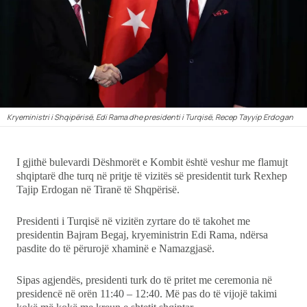
Ekonomi
Teknologji
Udhëtime
Kryeministri i Shqipërisë, Edi Rama dhe presidenti i Turqisë, Recep Tayyip Erdogan
DuVideo
I gjithë bulevardi Dëshmorët e Kombit është veshur me flamujt
shqiptarë dhe turq në pritje të vizitës së presidentit turk Rexhep
Tajip Erdogan në Tiranë të Shqpërisë.
Presidenti i Turqisë në vizitën zyrtare do të takohet me
presidentin Bajram Begaj, kryeministrin Edi Rama, ndërsa
pasdite do të përurojë xhaminë e Namazgjasë.
Sipas agjendës, presidenti turk do të pritet me ceremonia në
presidencë në orën 11:40 – 12:40. Më pas do të vijojë takimi