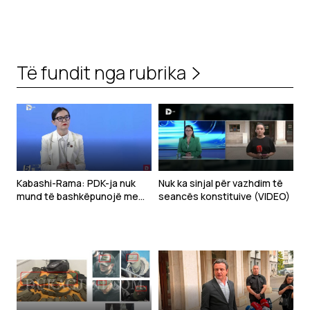
Të fundit nga rubrika
Kabashi-Rama: PDK-ja nuk
Nuk ka sinjal për vazhdim të
mund të bashkëpunojë me
seancës konstituive (VIDEO)
Kurtin, po e çon vendin drejt
krizës shtetërore