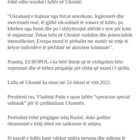
është edhe rezultat i luftës në Ukrainë.
“Ukrainasit e trajnuar nga forcat amerikane, legjionarët dhe
mercenarët rusë, të gjithë ish-ushtarë të zonave të luftës, po
kthehen nga fronti dhe po i shfrytëzojnë aftësitë e tyre për krim
të organizuar. Teksa lufta në Ukrainë vazhdon dhe potencialisht
intensifikohet, Evropa mund të përballet me numër në rritje të
këtyre individëve të përfshirë në aktivitete kriminale”.
Prandaj, EUROPOL-i ka bërë thirrje që të vëzhgohen këto
veprimtari dhe të bëhen përgatitje për sfidat që mund t’i sjellin.
Lufta në Ukrainë ka nisur më 24 shkurt të vitit 2022.
Presidenti rus, Vladimir Putin e quan luftën “operacion special
ushtarak” për të çmilitarizuar Ukrainën.
Perëndimi është përgjigjur ndaj Rusisë, duke goditur
ekonominë e këtij shteti me sanksione të ashpra.
Si pasojë e luftës kanë vdekur mijëra persona dhe miliona të