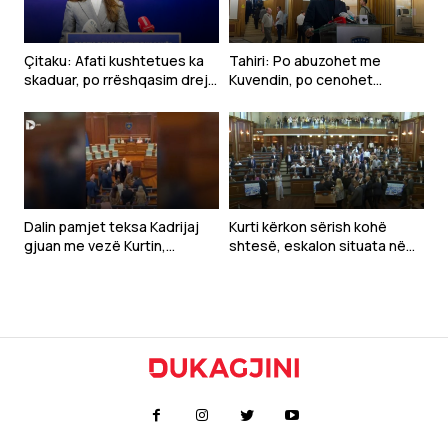
Çitaku: Afati kushtetues ka
Tahiri: Po abuzohet me
skaduar, po rrëshqasim drejt
Kuvendin, po cenohet
anarkisë
Kushtetuta dhe po
prodhohet krizë politike
Dalin pamjet teksa Kadrijaj
Kurti kërkon sërish kohë
gjuan me vezë Kurtin,
shtesë, eskalon situata në
ndërpritet seanca
Kuvend