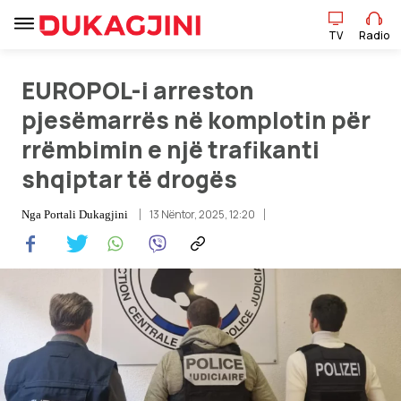
TV
Radio
EUROPOL-i arreston
TV
Radio
pjesëmarrës në komplotin për
rrëmbimin e një trafikanti
Lajme
shqiptar të drogës
Sport
13 Nëntor, 2025, 12:20
Nga
Portali Dukagjini
Pikëpamje
Art Jete
Kulturë
Showbiz