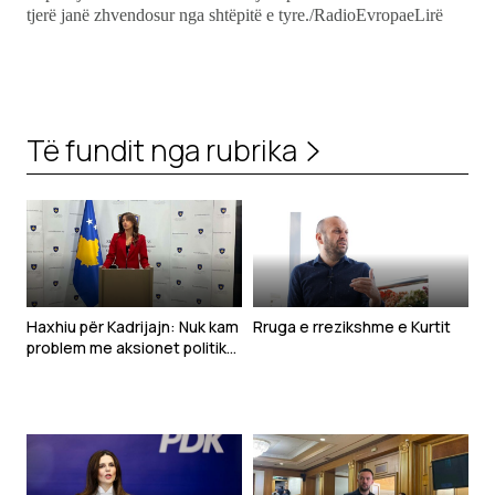
tjerë janë zhvendosur nga shtëpitë e tyre./RadioEvropaeLirë
Të fundit nga rubrika
Haxhiu për Kadrijajn: Nuk kam
Rruga e rrezikshme e Kurtit
problem me aksionet politike
të deputetëve