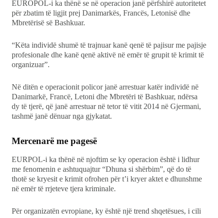
EUROPOL-i ka thënë se në operacion janë përfshirë autoritetet
për zbatim të ligjit prej Danimarkës, Francës, Letonisë dhe
Mbretërisë së Bashkuar.
“Këta individë shumë të trajnuar kanë qenë të pajisur me pajisje
profesionale dhe kanë qenë aktivë në emër të grupit të krimit të
organizuar”.
Në ditën e operacionit policor janë arrestuar katër individë në
Danimarkë, Francë, Letoni dhe Mbretëri të Bashkuar, ndërsa
dy të tjerë, që janë arrestuar në tetor të vitit 2014 në Gjermani,
tashmë janë dënuar nga gjykatat.
Mercenarë me pagesë
EURPOL-i ka thënë në njoftim se ky operacion është i lidhur
me fenomenin e ashtuquajtur “Dhuna si shërbim”, që do të
thotë se kryesit e krimit ofrohen për t’i kryer aktet e dhunshme
në emër të rrjeteve tjera kriminale.
Për organizatën evropiane, ky është një trend shqetësues, i cili