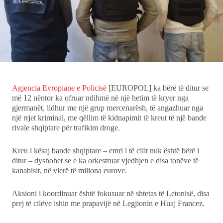
Ekonomi
Teknologji
Udhëtime
Agjencia Evropiane e Policisë
[EUROPOL] ka bërë të ditur se
DuVideo
më 12 nëntor ka ofruar ndihmë në një hetim të kryer nga
gjermanët, lidhur me një grup mercenarësh, të angazhuar nga
një rrjet kriminal, me qëllim të kidnapimit të kreut të një bande
rivale shqiptare për trafikim droge.
Kreu i kësaj bande shqiptare – emri i të cilit nuk është bërë i
ditur – dyshohet se e ka orkestruar vjedhjen e disa tonëve të
kanabisit, në vlerë të miliona eurove.
Aksioni i koordinuar është fokusuar në shtetas të Letonisë, disa
prej të cilëve ishin me prapavijë në Legjionin e Huaj Francez.