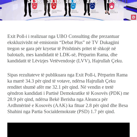
Ekonomi
Teknologji
Exit Poll-i i realizuar nga UBO Consulting dhe prezantuar
Udhëtime
ekskluzivisht në emisionin “Debat Plus” në TV Dukagjini
tregon se gara për kryetar të Prishtinës pritet të shkojë në
DuVideo
balotazh, mes kandidatit të LDK-së, Përparim Rama, dhe
kandidatit të Lëvizjes Vetëvendosje (LVV), Hajrullah Çeku.
Sipas rezultateve të publikuara nga Exit Poll-i, Përparim Rama
ka marrë 34.3 për qind të votave, ndërsa Hajrullah Çeku
renditet shumë afër me 32.1 për qind. Në vendin e tretë
qëndron kandidati i Partisë Demokratike të Kosovës (PDK) me
28.9 për qind, ndërsa Bekë Berisha nga Aleanca për
Ardhmërinë e Kosovës (AAK) ka fituar 2.8 për qind dhe Besa
Shahini nga Partia Socialdemokrate (PSD) 1.7 për qind.