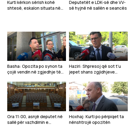
Kurti kërkon sërish kohë
Deputetët e LDK-së dhe VV-
shtesë, eskalon situata në
së hyjnë në sallën e seancës
Kuvend
Basha: Opozita po synon ta
Haziri: Shpresoj që sot t’u
çojë vendin në zgjedhje të
jepet shans zgjidhjeve
reja
politike për normalizimin e
Kuvendit
Ora 11:00, asnjë deputet në
Hoxhaj: Kurti po përpiqet ta
sallë për vazhdimin e
nënshtrojë opozitën
seancës konstituive