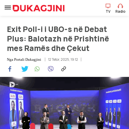
TV
Radio
TV
Radio
Exit Poll-i i UBO-s në Debat
Plus: Balotazh në Prishtinë
mes Ramës dhe Çekut
Lajme
12 Tetor, 2025, 19:12
Nga
Portali Dukagjini
Sport
Pikëpamje
Art Jete
Kulturë
Showbiz