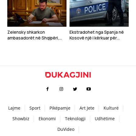
Zelensky shkarkon
Ekstradohet nga Spanja në
ambasadorët në Shqipëri,
Kosovë një i kërkuar për
Kroaci dhe Mal të Zi
tentim vrasjeje
Lajme
Sport
Pikëpamje
Art Jete
Kulturë
Showbiz
Ekonomi
Teknologji
Udhëtime
DuVideo