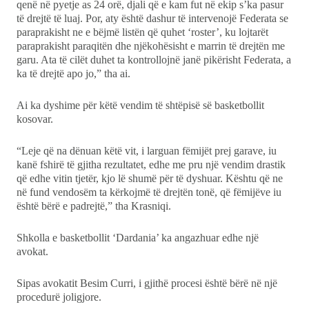
qenë në pyetje as 24 orë, djali që e kam fut në ekip s’ka pasur
të drejtë të luaj. Por, aty është dashur të intervenojë Federata se
paraprakisht ne e bëjmë listën që quhet ‘roster’, ku lojtarët
paraprakisht paraqitën dhe njëkohësisht e marrin të drejtën me
garu. Ata të cilët duhet ta kontrollojnë janë pikërisht Federata, a
ka të drejtë apo jo,” tha ai.
Ai ka dyshime për këtë vendim të shtëpisë së basketbollit
kosovar.
“Leje që na dënuan këtë vit, i larguan fëmijët prej garave, iu
kanë fshirë të gjitha rezultatet, edhe me pru një vendim drastik
që edhe vitin tjetër, kjo lë shumë për të dyshuar. Kështu që ne
në fund vendosëm ta kërkojmë të drejtën tonë, që fëmijëve iu
është bërë e padrejtë,” tha Krasniqi.
Shkolla e basketbollit ‘Dardania’ ka angazhuar edhe një
avokat.
Sipas avokatit Besim Curri, i gjithë procesi është bërë në një
procedurë joligjore.