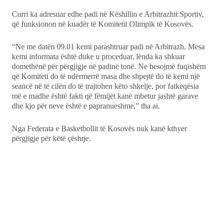
Curri ka adresuar edhe padi në Këshillin e Arbitrazhit Sportiv,
që funksionon në kuadër të Komitetit Olimpik të Kosovës.
“Ne me datën 09.01 kemi parashtruar padi në Arbitrazh. Mesa
kemi informata është duke u proceduar, lënda ka shkuar
domethënë për përgjigje në padinë tonë. Ne besojmë fuqishëm
që Komiteti do të ndërmerrë masa dhe shpejtë do të kemi një
seancë në të cilën do të trajtohen këto shkelje, por fatkeqësia
më e madhe është fakti që fëmijët kanë mbetur jashtë garave
dhe kjo për neve është e papranueshme,” tha ai.
Nga Federata e Basketbollit të Kosovës nuk kanë kthyer
përgjigje për këtë çështje.