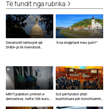
Të fundit nga rubrika
Senatorët kërkojnë që
“A ka shqiptarë mes jush?”
SHBA-ja të rivendosë
sanksione ndaj zyrtarëve të
Republikës Sërpska
MINTI publikon çmimet e
Sot përfundon afati
derivateve, nafta 1.66 euro
kushtetues për konstituimin
për litër
e Kuvendit