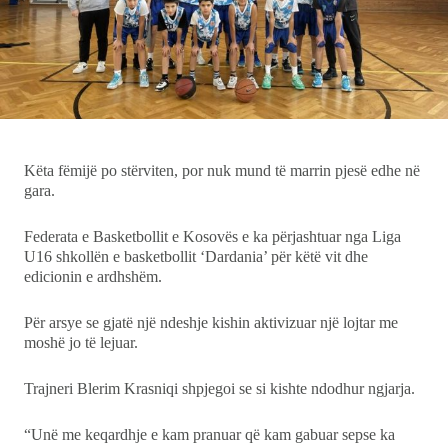
Ekonomi
Teknologji
Udhëtime
Këta fëmijë po stërviten, por nuk mund të marrin pjesë edhe në
gara.
DuVideo
Federata e Basketbollit e Kosovës e ka përjashtuar nga Liga
U16 shkollën e basketbollit ‘Dardania’ për këtë vit dhe
edicionin e ardhshëm.
Për arsye se gjatë një ndeshje kishin aktivizuar një lojtar me
moshë jo të lejuar.
Trajneri Blerim Krasniqi shpjegoi se si kishte ndodhur ngjarja.
“Unë me keqardhje e kam pranuar që kam gabuar sepse ka