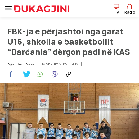
TV
Radio
FBK-ja e përjashtoi nga garat
TV
Radio
U16, shkolla e basketbollit
“Dardania” dërgon padi në KAS
Lajme
19 Shkurt, 2024, 19:12
Nga
Elion Nuza
Sport
Pikëpamje
Art Jete
Kulturë
Showbiz