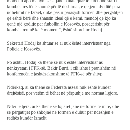
momenti apo mënyra se si janë ballafaquar lojtarët dhe stafi i
kombëtares lënë shumë për të dëshiruar, e që jemi dy ditë para
udhëtimit në Izrael, duke pasur parasysh formën dhe përgatitjen
që është bërë dhe shansin ideal që e kemi, mendoj që kjo ka
qenë një goditje për futbollin e Kosovës, posaçërisht për
kombëtaren në këtë moment”, është shprehur Hodaj.
Sekretari Hodaj ka shtuar se ai nuk është intervistuar nga
Policia e Kosovës.
Po ashtu, Hodaj ka thënë se nuk është intervistuar as
nënkryetari i FFK-së, Bakir Burri, i cili ishte i pranishëm në
konferencën e jashtëzakonshme të FFK-së për shtyp.
Ndërkaq, ai ka thënë se Federata assesi nuk është kundër
drejtësisë, por vetëm të bëhet në përputhje me normat ligjore.
Ndër të tjera, ai ka thënë se lojtarët janë në formë të mirë, dhe
se përgatitjet po shkojnë në formën e duhur për ndeshjen e
radhës kundër Izraelit.