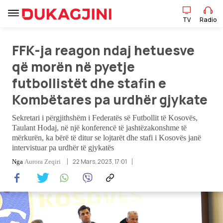
TV
Radio
FFK-ja reagon ndaj hetuesve
TV
Radio
që morën në pyetje
futbollistët dhe stafin e
Lajme
Kombëtares pa urdhër gjykate
Sport
Sekretari i përgjithshëm i Federatës së Futbollit të Kosovës,
Taulant Hodaj, në një konferencë të jashtëzakonshme të
mërkurën, ka bërë të ditur se lojtarët dhe stafi i Kosovës janë
Pikëpamje
intervistuar pa urdhër të gjykatës
22 Mars, 2023, 17:01
Nga
Aurora Zeqiri
Art Jete
Kulturë
Showbiz