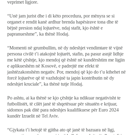
veprimet ligjore.
“Unë jam jurist dhe i di këto procedura, por mënyra se si
organet e rendit kanë ardhur brenda hapësirave tona dhe të
bëjnë presion ndaj lojtarëve, ndaj stafit, kjo është e
papranueshme”, ka thënë Hodaj.
“Momenti në grumbullim, në dy ndeshjet vendimtare të vijnë
persona civilë t’i atakojnë lojtarët, stafin, pa pasur asnjë lidhje
me këtë çështje, kjo mendoj që është në kundërshtim me ligjin
e aplikueshëm në Kosovë, e padrejtë me efekt të
jashtëzakonshëm negativ. Por, mendoj që kjo do t’u kthehet në
forcë lojtarëve që të vazhdojnë ta japin kontributin në dy
ndeshjet kruciale”, ka thënë tutje Hodaj.
Po ashtu, ai ka thënë se kjo çështje ka ndikuar negativisht te
futbollistët, të cilët janë të shqetësuar për situatën e krijuar,
sidomos pak ditë para ndeshjes kualifikuese për Euro 2024
kundër Izraelit në Tel Aviv.
“Gjykata t’i hetojë të gjitha ato që janë të bazuara në ligj,