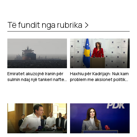
Të fundit nga rubrika
Emiratet akuzojnë Iranin për
Haxhiu për Kadrijajn: Nuk kam
sulmin ndaj një tankeri nafte
problem me aksionet politike
në Hormuz
të deputetëve