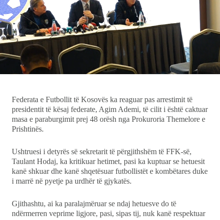
Ekonomi
Teknologji
Udhëtime
DuVideo
Federata e Futbollit të Kosovës ka reaguar pas arrestimit të
presidentit të kësaj federate, Agim Ademi, të cilit i është caktuar
masa e paraburgimit prej 48 orësh nga Prokuroria Themelore e
Prishtinës.
Ushtruesi i detyrës së sekretarit të përgjithshëm të FFK-së,
Taulant Hodaj, ka kritikuar hetimet, pasi ka kuptuar se hetuesit
kanë shkuar dhe kanë shqetësuar futbollistët e kombëtares duke
i marrë në pyetje pa urdhër të gjykatës.
Gjithashtu, ai ka paralajmëruar se ndaj hetuesve do të
ndërmerren veprime ligjore, pasi, sipas tij, nuk kanë respektuar