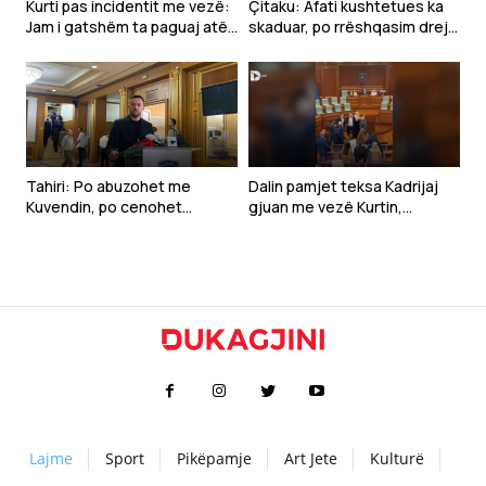
Kurti pas incidentit me vezë:
Çitaku: Afati kushtetues ka
Jam i gatshëm ta paguaj atë
skaduar, po rrëshqasim drejt
çmim vetëm të vijnë në takim
anarkisë
Tahiri: Po abuzohet me
Dalin pamjet teksa Kadrijaj
Kuvendin, po cenohet
gjuan me vezë Kurtin,
Kushtetuta dhe po
ndërpritet seanca
prodhohet krizë politike
Lajme
Sport
Pikëpamje
Art Jete
Kulturë