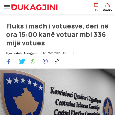
TV
Radio
TV
Radio
Fluks i madh i votuesve, deri në
ora 15:00 kanë votuar mbi 336
mijë votues
Lajme
12 Tetor, 2025, 15:08
Nga
Portali Dukagjini
Sport
Pikëpamje
Art Jete
Kulturë
Showbiz