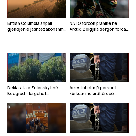
British Columbia shpall
NATO forcon praninë në
gjendjen e jashtëzakonshme
Arktik, Belgjika dërgon forca
shkaku i një zjarri masiv
ushtarake në Grenlandë
Deklarata e Zelenskyt në
Arrestohet një person i
Beograd – largohet
kërkuar me urdhëresë
mbishkrimi “Free Ukraine” nga
gjyqësore në Kaçanik
Prishtina