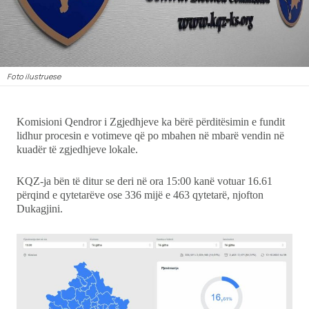
Ekonomi
Teknologji
Foto ilustruese
Udhëtime
DuVideo
Komisioni Qendror i Zgjedhjeve ka bërë përditësimin e fundit
lidhur procesin e votimeve që po mbahen në mbarë vendin në
kuadër të zgjedhjeve lokale.
KQZ-ja bën të ditur se deri në ora 15:00 kanë votuar 16.61
përqind e qytetarëve ose 336 mijë e 463 qytetarë, njofton
Dukagjini.