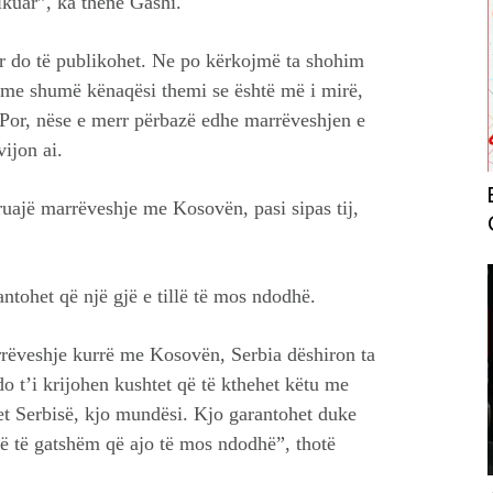
ikuar”, ka thënë Gashi.
ur do të publikohet. Ne po kërkojmë ta shohim
 me shumë kënaqësi themi se është më i mirë,
 Por, nëse e merr përbazë edhe marrëveshjen e
vijon ai.
uajë marrëveshje me Kosovën, pasi sipas tij,
antohet që një gjë e tillë të mos ndodhë.
rrëveshje kurrë me Kosovën, Serbia dëshiron ta
o t’i krijohen kushtet që të kthehet këtu me
pet Serbisë, kjo mundësi. Kjo garantohet duke
në të gatshëm që ajo të mos ndodhë”, thotë