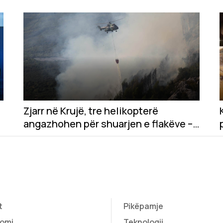
Zjarr në Krujë, tre helikopterë
angazhohen për shuarjen e flakëve –
dyshohet për zjarrvënie të
qëllimshme
t
Pikëpamje
omi
Teknologji