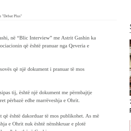
n "Debat Plus"
shi, në “Blic Interview” me Astrit Gashin ka
Asociacionin që është pranuar nga Qeveria e
Kosovës që një dokument i pranuar të mos
 sipas tij, është një dokument me përmbajtje
rret përbazë edhe marrëveshja e Ohrit.
t që është dakorduar të mos publikohet. As më
hja e Ohrit nuk është nënshkruar e plotë