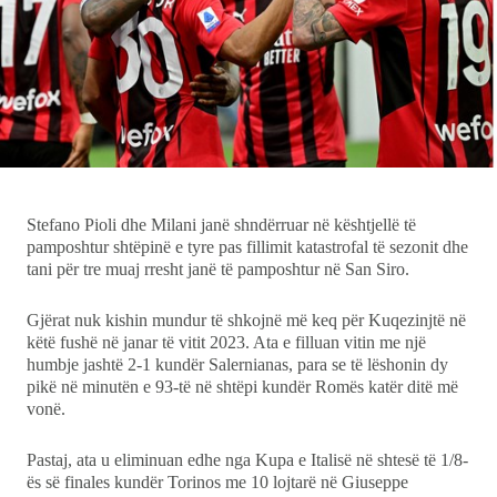
Ekonomi
Teknologji
Udhëtime
DuVideo
Stefano Pioli dhe Milani janë shndërruar në kështjellë të
pamposhtur shtëpinë e tyre pas fillimit katastrofal të sezonit dhe
tani për tre muaj rresht janë të pamposhtur në San Siro.
Gjërat nuk kishin mundur të shkojnë më keq për Kuqezinjtë në
këtë fushë në janar të vitit 2023. Ata e filluan vitin me një
humbje jashtë 2-1 kundër Salernianas, para se të lëshonin dy
pikë në minutën e 93-të në shtëpi kundër Romës katër ditë më
vonë.
Pastaj, ata u eliminuan edhe nga Kupa e Italisë në shtesë të 1/8-
ës së finales kundër Torinos me 10 lojtarë në Giuseppe