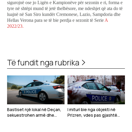
sigurojnë ose jo Ligën e Kampionëve për sezonin e ri, forma e
tyre në shtëpi mund të jetë thelbësore, me ndeshjet që ata do të
luajnë në San Siro kundër Cremonese, Lazio, Sampdoria dhe
Hellas Verona para se të bie perdja e sezonit të Serie
A
2022/23.
Të fundit nga rubrika
Bastiset një lokal në Deçan,
I mituri bie nga objekti në
sekuestrohen armë dhe
Prizren, vdes pas gjashtë
pajisje për bixhoz
ditësh në QKUK