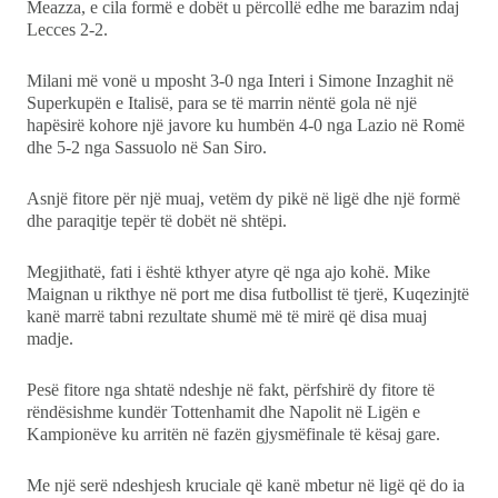
Meazza, e cila formë e dobët u përcollë edhe me barazim ndaj
Lecces 2-2.
Milani më vonë u mposht 3-0 nga Interi i Simone Inzaghit në
Superkupën e Italisë, para se të marrin nëntë gola në një
hapësirë kohore një javore ku humbën 4-0 nga Lazio në Romë
dhe 5-2 nga Sassuolo në San Siro.
Asnjë fitore për një muaj, vetëm dy pikë në ligë dhe një formë
dhe paraqitje tepër të dobët në shtëpi.
Megjithatë, fati i është kthyer atyre që nga ajo kohë. Mike
Maignan u rikthye në port me disa futbollist të tjerë, Kuqezinjtë
kanë marrë tabni rezultate shumë më të mirë që disa muaj
madje.
Pesë fitore nga shtatë ndeshje në fakt, përfshirë dy fitore të
rëndësishme kundër Tottenhamit dhe Napolit në Ligën e
Kampionëve ku arritën në fazën gjysmëfinale të kësaj gare.
Me një serë ndeshjesh kruciale që kanë mbetur në ligë që do ia