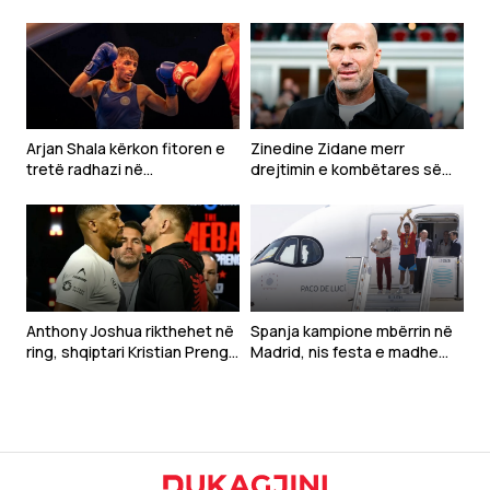
Arjan Shala kërkon fitoren e
Zinedine Zidane merr
tretë radhazi në
drejtimin e kombëtares së
“Homecoming 2”, sfidon
Francës
turkun Ahmet Aksu në Pejë
Anthony Joshua rikthehet në
Spanja kampione mbërrin në
ring, shqiptari Kristian Prenga
Madrid, nis festa e madhe
synon ta tronditë botën e
për heronjtë e Botërorit
boksit