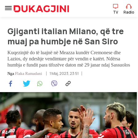
TV
Radio
Gjiganti italian Milano, që tre
TV
Radio
muaj pa humbje në San Siro
Kuqezinjtë do të luajnë në Meazza kundër Cremonese dhe
Lajme
Lazios, dy ndeshje vendimtare për vendin e katërt. Ndërsa
humbja e fundit para tifozëve daton më 29 janar ndaj Sassuolos
Sport
1 Maj, 2023, 23:51
Nga
Flaka Ramadani
Pikëpamje
Art Jete
Kulturë
Showbiz