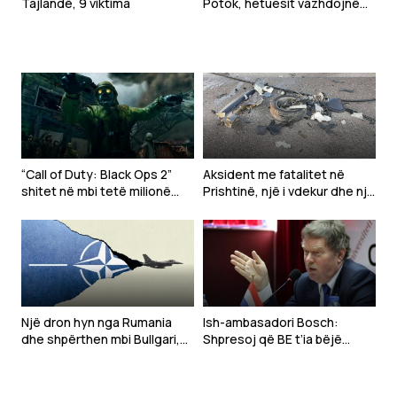
Tajlandë, 9 viktima
Potok, hetuesit vazhdojnë
punën në lokacionin e tretë
“Call of Duty: Black Ops 2”
Aksident me fatalitet në
shitet në mbi tetë milionë
Prishtinë, një i vdekur dhe një
kopje në PlayStation Store
tjetër i lënduar
Një dron hyn nga Rumania
Ish-ambasadori Bosch:
dhe shpërthen mbi Bullgari,
Shpresoj që BE t’ia bëjë
‘alarm’ në krahun lindor të
kusht Ukrainës njohjen e
NATO-s
Kosovës, sikur Serbisë