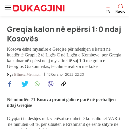
TV
Radio
TV
Radio
Greqia kalon në epërsi 1:0 ndaj
Kosovës
Lajme
Kosova është mysafire e Greqisë për ndeshjen e katërt në
kuadër të Grupit 2 të Ligës C në Ligën e Kombeve, por Greqia
ka kaluar në epërsi ndaj mysafirët të saj 1:0 me golin e
Sport
Georgios Giakoumakis, të cilin e realizoi me kokë
12 Qershor, 2022, 22:20
Nga
Blinera Mehmeti
Pikëpamje
Art Jete
Në minutën 71 Kosova pranoi golin e parë në përballjen
ndaj Greqisë
Kulturë
Gjyqtari i ndeshjes nuk vlerësoi se duhet të konsultohet VAR-i
Showbiz
në minutën 68-të, për situatën e Rrahmanit që është shtyrë në