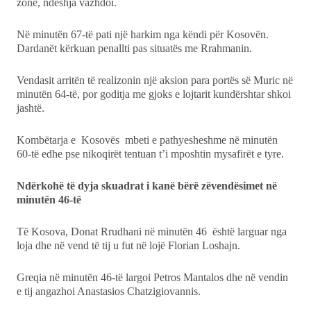
zonë, ndeshja vazhdoi.
Ekonomi
Në minutën 67-të pati një harkim nga këndi për Kosovën.
Dardanët kërkuan penallti pas situatës me Rrahmanin.
Teknologji
Vendasit arritën të realizonin një aksion para portës së Muric në
Udhëtime
minutën 64-të, por goditja me gjoks e lojtarit kundërshtar shkoi
jashtë.
DuVideo
Kombëtarja e Kosovës mbeti e pathyesheshme në minutën
60-të edhe pse nikoqirët tentuan t’i mposhtin mysafirët e tyre.
Ndërkohë të dyja skuadrat i kanë bërë zëvendësimet në
minutën 46-të
Të Kosova, Donat Rrudhani në minutën 46 është larguar nga
loja dhe në vend të tij u fut në lojë Florian Loshajn.
Greqia në minutën 46-të largoi Petros Mantalos dhe në vendin
e tij angazhoi Anastasios Chatzigiovannis.