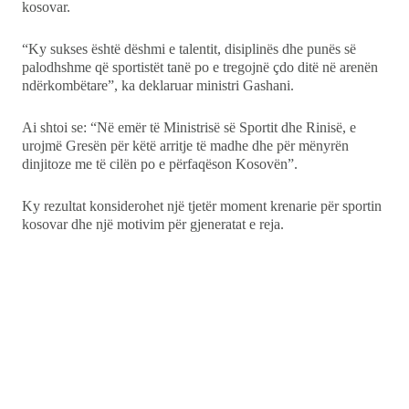
kosovar.
“Ky sukses është dëshmi e talentit, disiplinës dhe punës së
palodhshme që sportistët tanë po e tregojnë çdo ditë në arenën
ndërkombëtare”, ka deklaruar ministri Gashani.
Ai shtoi se: “Në emër të Ministrisë së Sportit dhe Rinisë, e
urojmë Gresën për këtë arritje të madhe dhe për mënyrën
dinjitoze me të cilën po e përfaqëson Kosovën”.
Ky rezultat konsiderohet një tjetër moment krenarie për sportin
kosovar dhe një motivim për gjeneratat e reja.