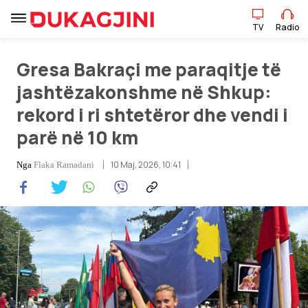
TV
Radio
Gresa Bakraçi me paraqitje të
TV
Radio
jashtëzakonshme në Shkup:
rekord i ri shtetëror dhe vendi i
Lajme
parë në 10 km
10 Maj, 2026, 10:41
Sport
Nga
Flaka Ramadani
Pikëpamje
Art Jete
Kulturë
Showbiz