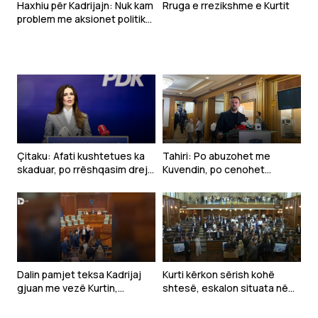
Haxhiu për Kadrijajn: Nuk kam
Rruga e rrezikshme e Kurtit
problem me aksionet politike
të deputetëve
Çitaku: Afati kushtetues ka
Tahiri: Po abuzohet me
skaduar, po rrëshqasim drejt
Kuvendin, po cenohet
anarkisë
Kushtetuta dhe po
prodhohet krizë politike
Dalin pamjet teksa Kadrijaj
Kurti kërkon sërish kohë
gjuan me vezë Kurtin,
shtesë, eskalon situata në
ndërpritet seanca
Kuvend