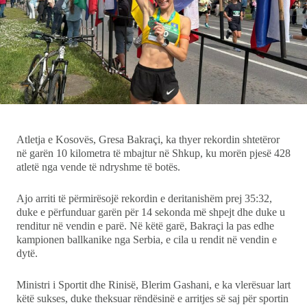
Ekonomi
Teknologji
Udhëtime
DuVideo
Atletja e Kosovës, Gresa Bakraçi, ka thyer rekordin shtetëror
në garën 10 kilometra të mbajtur në Shkup, ku morën pjesë 428
atletë nga vende të ndryshme të botës.
Ajo arriti të përmirësojë rekordin e deritanishëm prej 35:32,
duke e përfunduar garën për 14 sekonda më shpejt dhe duke u
renditur në vendin e parë. Në këtë garë, Bakraçi la pas edhe
kampionen ballkanike nga Serbia, e cila u rendit në vendin e
dytë.
Ministri i Sportit dhe Rinisë, Blerim Gashani, e ka vlerësuar lart
këtë sukses, duke theksuar rëndësinë e arritjes së saj për sportin