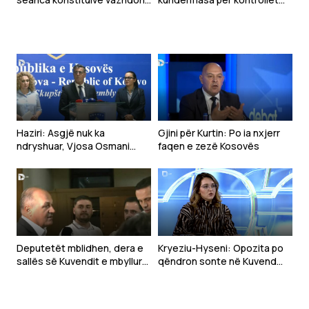
nesër
kufitare pas krizës në Ceuta
Haziri: Asgjë nuk ka
Gjini për Kurtin: Po ia nxjerr
ndryshuar, Vjosa Osmani
faqen e zezë Kosovës
mbetet emri i LDK-së për
presidente
Deputetët mblidhen, dera e
Kryeziu-Hyseni: Opozita po
sallës së Kuvendit e mbyllur
qëndron sonte në Kuvend
(VIDEO)
sepse e di që nuk do të ketë
zhvillim