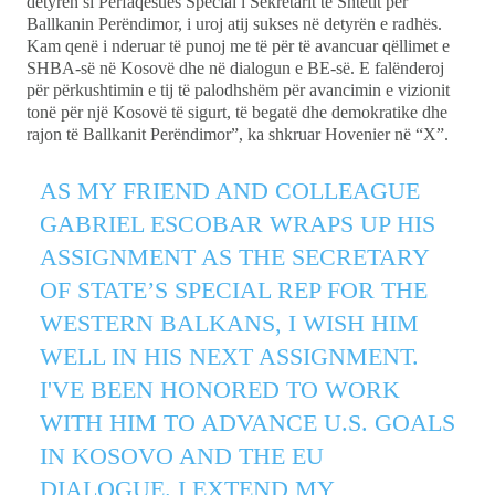
detyrën si Përfaqësues Special i Sekretarit të Shtetit për
Ballkanin Perëndimor, i uroj atij sukses në detyrën e radhës.
Kam qenë i nderuar të punoj me të për të avancuar qëllimet e
SHBA-së në Kosovë dhe në dialogun e BE-së. E falënderoj
për përkushtimin e tij të palodhshëm për avancimin e vizionit
tonë për një Kosovë të sigurt, të begatë dhe demokratike dhe
rajon të Ballkanit Perëndimor”, ka shkruar Hovenier në “X”.
AS MY FRIEND AND COLLEAGUE
GABRIEL ESCOBAR WRAPS UP HIS
ASSIGNMENT AS THE SECRETARY
OF STATE’S SPECIAL REP FOR THE
WESTERN BALKANS, I WISH HIM
WELL IN HIS NEXT ASSIGNMENT.
I'VE BEEN HONORED TO WORK
WITH HIM TO ADVANCE U.S. GOALS
IN KOSOVO AND THE EU
DIALOGUE. I EXTEND MY