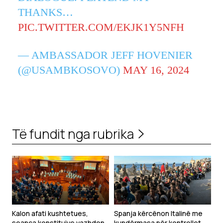
THANKS…
PIC.TWITTER.COM/EKJK1Y5NFH
— AMBASSADOR JEFF HOVENIER
(@USAMBKOSOVO)
MAY 16, 2024
Të fundit nga rubrika
Kalon afati kushtetues,
Spanja kërcënon Italinë me
seanca konstituive vazhdon
kundërmasa për kontrollet