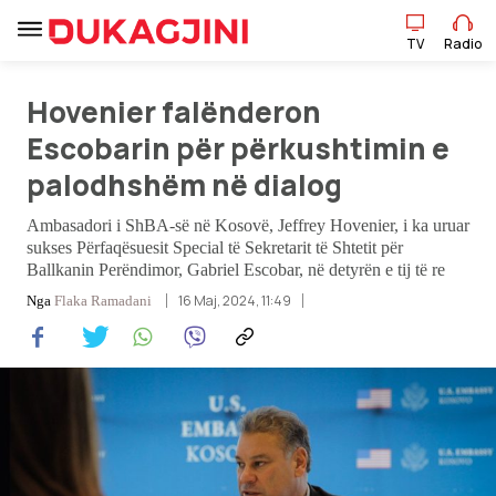
TV
Radio
Hovenier falënderon
TV
Radio
Escobarin për përkushtimin e
palodhshëm në dialog
Lajme
Ambasadori i ShBA-së në Kosovë, Jeffrey Hovenier, i ka uruar
sukses Përfaqësuesit Special të Sekretarit të Shtetit për
Sport
Ballkanin Perëndimor, Gabriel Escobar, në detyrën e tij të re
16 Maj, 2024, 11:49
Nga
Flaka Ramadani
Pikëpamje
Art Jete
Kulturë
Showbiz